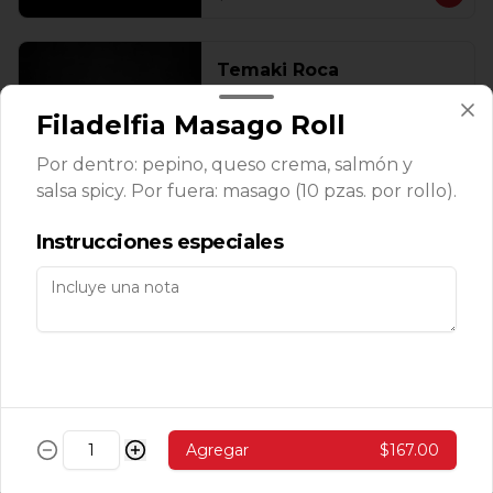
Temaki Roca
Camarones roca, aguacate, masago y 
queso enchipotlado 1 pz.
Filadelfia Masago Roll
Por dentro: pepino, queso crema, salmón y
salsa spicy. Por fuera: masago (10 pzas. por rollo).
$143.00
Instrucciones especiales
Makis
Avocado Cucumber Roll
Aguacate, pepino y ajonjolí (10 pzas. 
por rollo).
Agregar
$167.00
$139.00