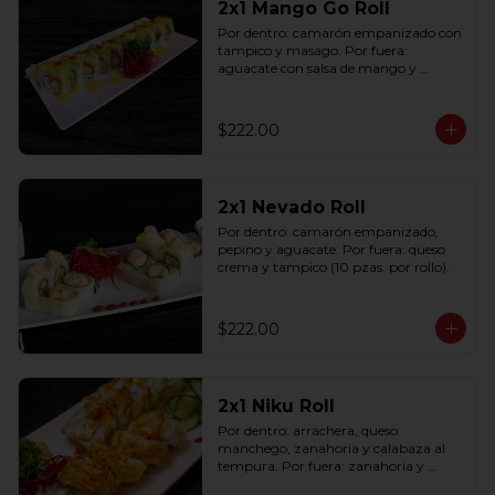
2x1 Mango Go Roll
Por dentro: camarón empanizado con 
tampico y masago. Por fuera: 
aguacate con salsa de mango y 
sriracha (10 pzas. por rollo).
$222.00
2x1 Nevado Roll
Por dentro: camarón empanizado, 
pepino y aguacate. Por fuera: queso 
crema y tampico (10 pzas. por rollo).
$222.00
2x1 Niku Roll
Por dentro: arrachera, queso 
manchego, zanahoria y calabaza al 
tempura. Por fuera: zanahoria y 
calabaza al tempura salsa lucky spicy 