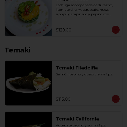
Lechuga acompañada de durazno, 
jitomate cherry, aguacate, nuez, 
ajonjolí garapiñado y pepino con 
aderezo de miel y mostaza.
$129.00
Temaki
Temaki Filadelfia
Salmón pepino y queso crema 1 pz.
$113.00
Temaki California
Aguacate pepino y surimi 1 pz.