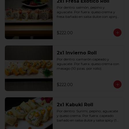
2x1 Fresa Exótico Roll
Por dentro: salmón, pepino y 
aguacate. Por fuera: queso crema y 
fresa bañado en salsa dulce con ajonjolí 
(10 pzas. por rollo).
$222.00
2x1 Invierno Roll
Por dentro: camarón capeado y 
aguacate. Por fuera: queso crema con 
masago (10 pzas. por rollo).
$222.00
2x1 Kabuki Roll
Por dentro: Surimi, pepino, aguacate 
y queso crema. Por fuera: capeado 
bañado en salsa dulce y salsa spicy (10 
pzas. por rollo).