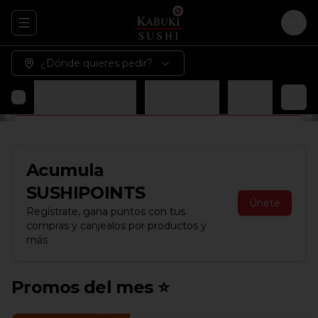
Abrir menu de navegación
Logi
¿Dónde quieres pedir?
Promos del mes ⭐
Promociones
Entradas
Sopa
Acumula
SUSHIPOINTS
Únete
Regístrate, gana puntos con tus
compras y canjealos por productos y
más
Promos del mes ⭐