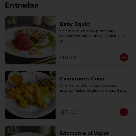
Entradas
Baby Squid
Calamar relleno con pasta baby, 
bañado con salsa dulce y ajonjolí. (120 
grs.)
$130.00
Camarones Coco
Camarones al tempura con coco 
acompañados de salsa de mago. 6 pzs.
$174.00
Edamame al Vapor