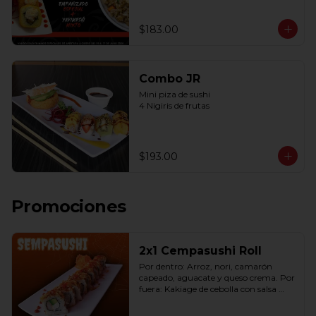
$183.00
Combo JR
Mini piza de sushi 

4 Nigiris de frutas
$193.00
Promociones
2x1 Cempasushi Roll
Por dentro: Arroz, nori, camarón 
capeado, aguacate y queso crema. Por 
fuera: Kakiage de cebolla con salsa 
lucky o chipotle (10 pzas. por rollo).