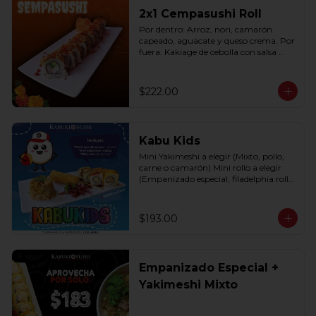
2x1 Cempasushi Roll
Por dentro: Arroz, nori, camarón 
capeado, aguacate y queso crema. Por 
fuera: Kakiage de cebolla con salsa 
lucky o chipotle (10 pzas. por rollo).
$222.00
Kabu Kids
Mini Yakimeshi a elegir (Mixto, pollo, 
carne o camarón) Mini rollo a elegir 
(Empanizado especial, filadelphia roll, 
california roll  y  Fruti roll)
$193.00
Empanizado Especial +
Yakimeshi Mixto