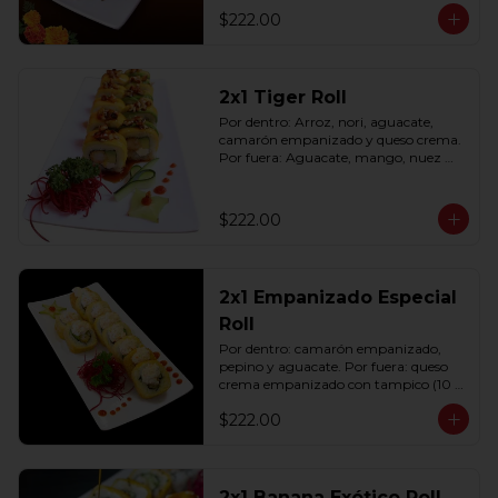
$222.00
2x1 Tiger Roll
Por dentro: Arroz, nori, aguacate, 
camarón empanizado y queso crema. 
Por fuera: Aguacate, mango, nuez 
picada caramelizada, salseado en salsa 
anguila (10 pzas. por rollo).
$222.00
2x1 Empanizado Especial
Roll
Por dentro: camarón empanizado, 
pepino y aguacate. Por fuera: queso 
crema empanizado con tampico (10 
pzas. por rollo).
$222.00
2x1 Banana Exótico Roll