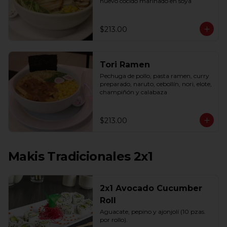
huevo cocido marinado en soya
$213.00
Tori Ramen
Pechuga de pollo, pasta ramen, curry 
preparado, naruto, cebollín, nori, elote, 
champiñón y calabaza
$213.00
Makis Tradicionales 2x1
2x1 Avocado Cucumber
Roll
Aguacate, pepino y ajonjolí (10 pzas. 
por rollo).