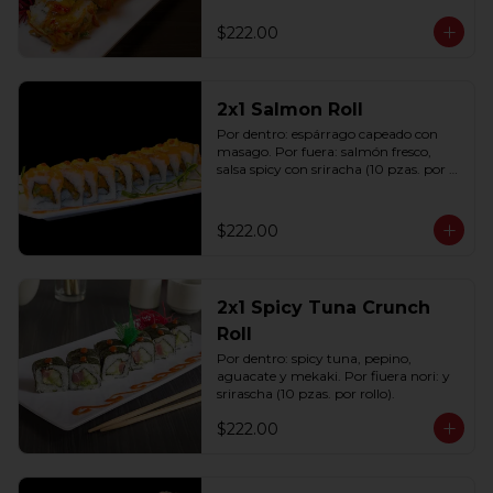
(10 pzas. por rollo).
$222.00
2x1 Salmon Roll
Por dentro: espárrago capeado con 
masago. Por fuera: salmón fresco, 
salsa spicy con sriracha (10 pzas. por 
rollo).
$222.00
2x1 Spicy Tuna Crunch
Roll
Por dentro: spicy tuna, pepino, 
aguacate y mekaki. Por fiuera nori: y 
srirascha (10 pzas. por rollo).
$222.00