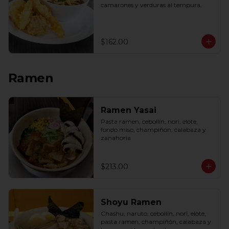
camarones y verduras al tempura.
$162.00
Ramen
Ramen Yasai
Pasta ramen, cebollín, nori, elote, 
fondo miso, champiñón, calabaza y 
zanahoria
$213.00
Shoyu Ramen
Chashu, naruto, cebollín, nori, elote, 
pasta ramen, champiñón, calabaza y 