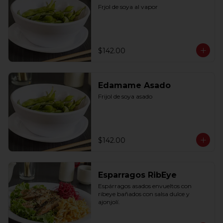
Frjol de soya al vapor
$142.00
Edamame Asado
Frijol de soya asado
$142.00
Esparragos RibEye
Espárragos asados envueltos con 
ribeye bañados con salsa dulce y 
ajonjolí.