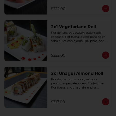
$222.00
2x1 Vegetariano Roll
Por dentro: aguacate y espárrago 
capeado. Por fuera: queso bañado en 
salsa dulce con ajonjolí (10 pzas, por 
rollo).
$222.00
2x1 Unagui Almond Roll
Por dentro: arroz, nori, salmón, 
pepino, aguacate, queso filadelphia. 
Por fuera: anguila y almendra, 
bañado en salsa dulce (10 pzas. por 
rollo).
$317.00