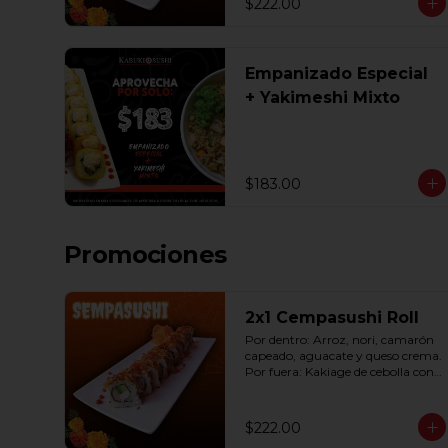
$222.00
Empanizado Especial
+ Yakimeshi Mixto
$183.00
Promociones
2x1 Cempasushi Roll
Por dentro: Arroz, nori, camarón 
capeado, aguacate y queso crema. 
Por fuera: Kakiage de cebolla con 
salsa lucky o chipotle (10 pzas. por 
rollo).
$222.00