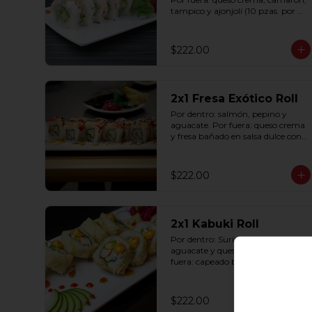
tampico y ajonjolí (10 pzas. por 
rollo).
$222.00
2x1 Fresa Exótico Roll
Por dentro: salmón, pepino y 
aguacate. Por fuera: queso crema 
y fresa bañado en salsa dulce con 
ajonjolí (10 pzas. por rollo).
$222.00
2x1 Kabuki Roll
Por dentro: Surimi, pepino, 
aguacate y queso crema. Por 
fuera: capeado bañado en salsa 
dulce y salsa spicy (10 pzas. por 
rollo).
$222.00