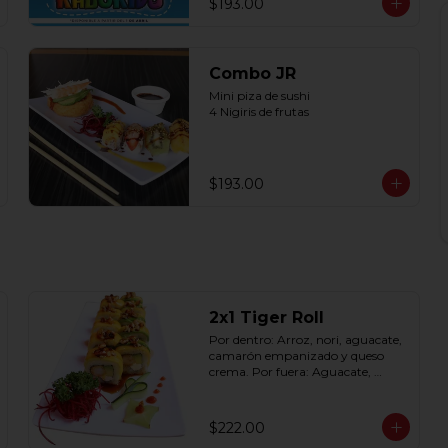
$193.00
Combo JR
Mini piza de sushi 

4 Nigiris de frutas
$193.00
2x1 Tiger Roll
Por dentro: Arroz, nori, aguacate, 
camarón empanizado y queso 
crema. Por fuera: Aguacate, 
mango, nuez picada 
caramelizada, salseado en salsa 
anguila (10 pzas. por rollo).
$222.00