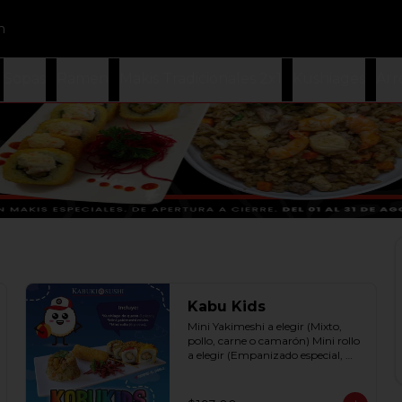
n
Sopas
Ramen
Makis Tradicionales 2x1
Kushiages
Arr
Kabu Kids
Mini Yakimeshi a elegir (Mixto, 
pollo, carne o camarón) Mini rollo 
a elegir (Empanizado especial, 
filadelphia roll, california roll  y  
Fruti roll)