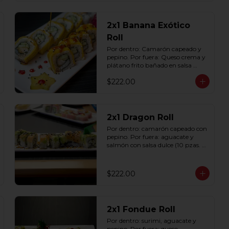
2x1 Banana Exótico
Roll
Por dentro: Camarón capeado y 
pepino. Por fuera: Queso crema y 
plátano frito bañado en salsa 
dulce con ajonjolí (10 pzas. por 
$222.00
rollo).
2x1 Dragon Roll
Por dentro: camarón capeado con 
pepino. Por fuera: aguacate y 
salmón con salsa dulce (10 pzas. 
por rollo).
$222.00
2x1 Fondue Roll
Por dentro: surimi, aguacate y 
pepino. Por fuera: queso 