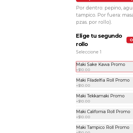
Por dentro: pepino, agu
tampico. Por fuera: mas
2x1 Mango Go Roll
pzas. por rollo).
Por dentro: camarón empanizado 
con tampico y masago. Por fuera: 
aguacate con salsa de mango y 
Elige tu segundo
sriracha (10 pzas. por rollo).
O
rollo
$222.00
Seleccione 1
Maki Sake Kawa Promo
2x1 Niku Roll
+
$10.00
Por dentro: arrachera, queso 
Maki Filadelfia Roll Promo
manchego, zanahoria y calabaza 
+
$10.00
al tempura. Por fuera: zanahoria 
y calabaza al tempura salsa lucky 
spicy (10 pzas. por rollo).
Maki Tekkamaki Promo
+
$10.00
$222.00
Maki California Roll Promo
+
$10.00
2x1 Spicy Tuna Crunch
Maki Tampico Roll Promo
Roll
+
$10.00