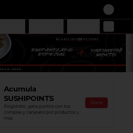
Login
oz Oriental
Platos Fuertes
Nigiri y Sashimi
Ensaladas
Acumula
SUSHIPOINTS
Únete
Regístrate, gana puntos con tus
compras y canjealos por productos y
más