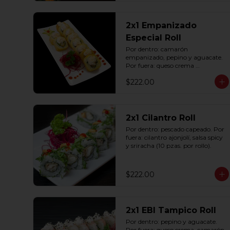
2x1 Empanizado
Especial Roll
Por dentro: camarón 
empanizado, pepino y aguacate. 
Por fuera: queso crema 
empanizado con tampico (10 
$222.00
pzas. por rollo).
2x1 Cilantro Roll
Por dentro: pescado capeado. Por 
fuera: cilantro ajonjolí, salsa spicy 
y sriracha (10 pzas. por rollo).
$222.00
2x1 EBI Tampico Roll
Por dentro: pepino y aguacate. 
Por fuera: queso crema, camarón, 