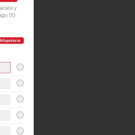
acate y
ago (10
bligatorio