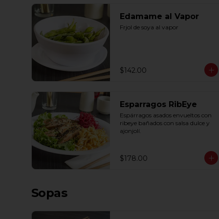
Edamame al Vapor
Frjol de soya al vapor
$142.00
Esparragos RibEye
Espárragos asados envueltos con 
ribeye bañados con salsa dulce y 
ajonjolí.
$178.00
Sopas