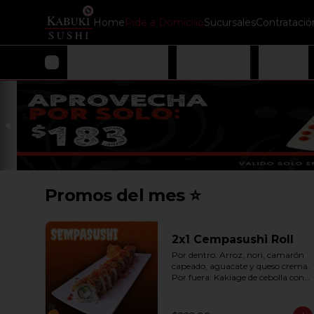
Home
Pide a Domicilio
Sucursales
Contratació
Promos del mes ⭐
Promociones
Entradas
Promos del mes ⭐
2x1 Cempasushi Roll
Por dentro: Arroz, nori, camarón 
capeado, aguacate y queso crema. 
Por fuera: Kakiage de cebolla con 
salsa lucky o chipotle (10 pzas. por 
rollo).