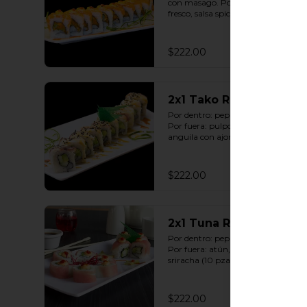
con masago. Por fuera: salmón 
fresco, salsa spicy con sriracha (10 
pzas. por rollo).
$222.00
2x1 Tako Roll
Por dentro: pepino y aguacate. 
Por fuera: pulpo, queso y salsa de 
anguila con ajonjolí (10 pzas. por 
rollo).
$222.00
2x1 Tuna Roll
Por dentro: pepino y aguacate. 
Por fuera: atún, salsa spicy con 
sriracha (10 pzas. por rollo).
$222.00