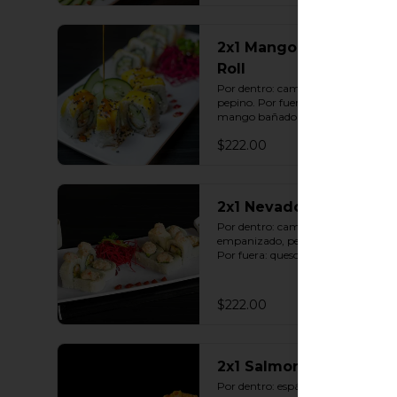
2x1 Mango Exótico
Roll
Por dentro: camarón capeado con 
pepino. Por fuera: queso crema y 
mango bañado en salsa dulce con 
ajonjolí (10 pzas. por rollo).
$222.00
2x1 Nevado Roll
Por dentro: camarón 
empanizado, pepino y aguacate. 
Por fuera: queso crema y tampico 
(10 pzas. por rollo).
$222.00
2x1 Salmon Roll
Por dentro: espárrago capeado 