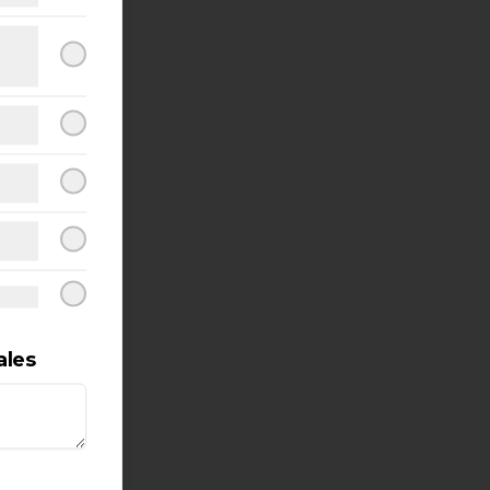
o
ales