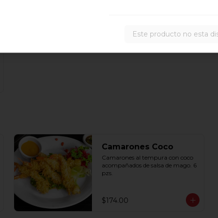
Este producto no esta di
Camarones Coco
Camarones al tempura con coco 
acompañados de salsa de mago. 6 
pzs.
$174.00