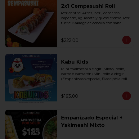
2x1 Cempasushi Roll
Por dentro: Arroz, nori, camarón 
capeado, aguacate y queso crema. Por 
fuera: Kakiage de cebolla con salsa 
lucky o chipotle (10 pzas. por rollo).
$222.00
Kabu Kids
Mini Yakimeshi a elegir (Mixto, pollo, 
carne o camarón) Mini rollo a elegir 
(Empanizado especial, filadelphia roll, 
california roll  y  Fruti roll)
$193.00
Empanizado Especial +
Yakimeshi Mixto