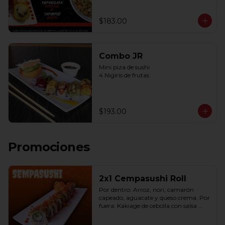
$183.00
Combo JR
Mini piza de sushi 

4 Nigiris de frutas
$193.00
Promociones
2x1 Cempasushi Roll
Por dentro: Arroz, nori, camarón 
capeado, aguacate y queso crema. Por 
fuera: Kakiage de cebolla con salsa 
lucky o chipotle (10 pzas. por rollo).