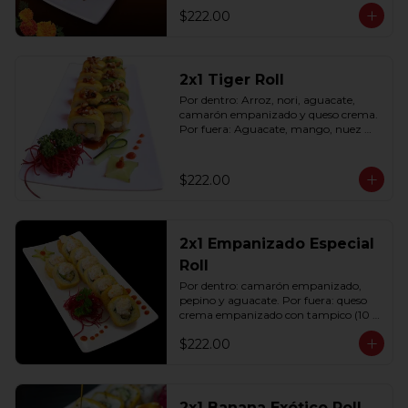
$222.00
2x1 Tiger Roll
Por dentro: Arroz, nori, aguacate, 
camarón empanizado y queso crema. 
Por fuera: Aguacate, mango, nuez 
picada caramelizada, salseado en salsa 
anguila (10 pzas. por rollo).
$222.00
2x1 Empanizado Especial
Roll
Por dentro: camarón empanizado, 
pepino y aguacate. Por fuera: queso 
crema empanizado con tampico (10 
pzas. por rollo).
$222.00
2x1 Banana Exótico Roll