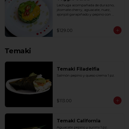
Lechuga acompañada de durazno, 
jitomate cherry, aguacate, nuez, 
ajonjolí garapiñado y pepino con 
aderezo de miel y mostaza.
$129.00
Temaki
Temaki Filadelfia
Salmón pepino y queso crema 1 pz.
$113.00
Temaki California
Aguacate pepino y surimi 1 pz.