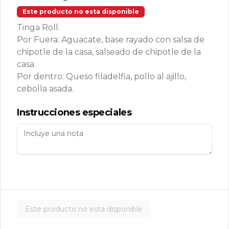
Este producto no esta disponible
Tinga Roll:
Temaki Roca
Por Fuera: Aguacate, base rayado con salsa de
Camarones roca, aguacate, masago y 
chipotle de la casa, salseado de chipotle de la
queso enchipotlado 1 pz.
casa.
Por dentro: Queso filadelfia, pollo al ajillo,
cebolla asada.
$143.00
Instrucciones especiales
Makis
Avocado Cucumber Roll
Aguacate, pepino y ajonjolí (10 pzas. 
por rollo).
Este producto no esta disponible
$139.00