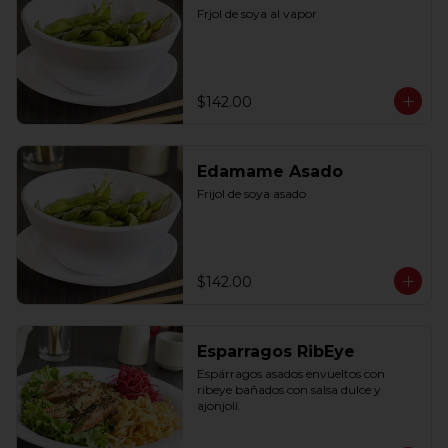
Frjol de soya al vapor
$142.00
Edamame Asado
Frijol de soya asado
$142.00
Esparragos RibEye
Espárragos asados envueltos con 
ribeye bañados con salsa dulce y 
ajonjolí.