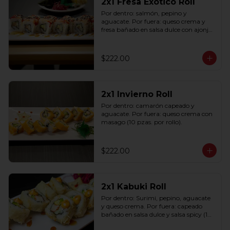
2x1 Fresa Exótico Roll
Por dentro: salmón, pepino y 
aguacate. Por fuera: queso crema y 
fresa bañado en salsa dulce con ajonjolí 
(10 pzas. por rollo).
$222.00
2x1 Invierno Roll
Por dentro: camarón capeado y 
aguacate. Por fuera: queso crema con 
masago (10 pzas. por rollo).
$222.00
2x1 Kabuki Roll
Por dentro: Surimi, pepino, aguacate 
y queso crema. Por fuera: capeado 
bañado en salsa dulce y salsa spicy (10 
pzas. por rollo).