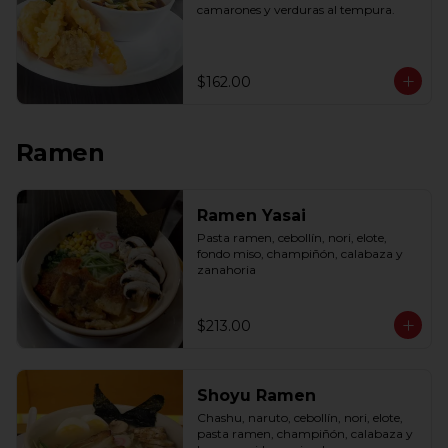
camarones y verduras al tempura.
$162.00
Ramen
Ramen Yasai
Pasta ramen, cebollín, nori, elote, 
fondo miso, champiñón, calabaza y 
zanahoria
$213.00
Shoyu Ramen
Chashu, naruto, cebollín, nori, elote, 
pasta ramen, champiñón, calabaza y 