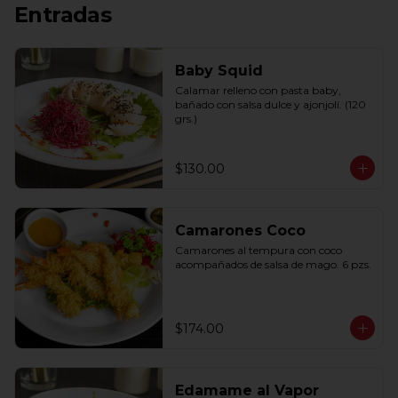
Entradas
Baby Squid
Calamar relleno con pasta baby, 
bañado con salsa dulce y ajonjolí. (120 
grs.)
$130.00
Camarones Coco
Camarones al tempura con coco 
acompañados de salsa de mago. 6 pzs.
$174.00
Edamame al Vapor