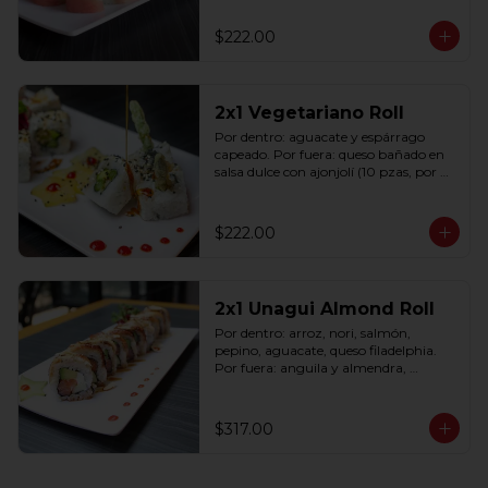
$222.00
2x1 Vegetariano Roll
Por dentro: aguacate y espárrago 
capeado. Por fuera: queso bañado en 
salsa dulce con ajonjolí (10 pzas, por 
rollo).
$222.00
2x1 Unagui Almond Roll
Por dentro: arroz, nori, salmón, 
pepino, aguacate, queso filadelphia. 
Por fuera: anguila y almendra, 
bañado en salsa dulce (10 pzas. por 
rollo).
$317.00