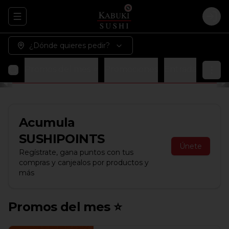
Abrir menu de navegación
Logi
¿Dónde quieres pedir?
Promos del mes ⭐
Promociones
Entradas
Sopa
Acumula
SUSHIPOINTS
Únete
Regístrate, gana puntos con tus
compras y canjealos por productos y
más
Promos del mes ⭐