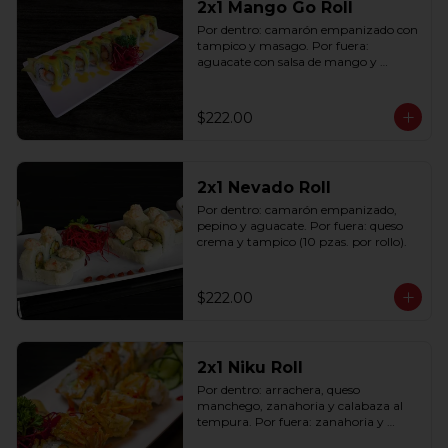
2x1 Mango Go Roll
Por dentro: camarón empanizado con 
tampico y masago. Por fuera: 
aguacate con salsa de mango y 
sriracha (10 pzas. por rollo).
$222.00
2x1 Nevado Roll
Por dentro: camarón empanizado, 
pepino y aguacate. Por fuera: queso 
crema y tampico (10 pzas. por rollo).
$222.00
2x1 Niku Roll
Por dentro: arrachera, queso 
manchego, zanahoria y calabaza al 
tempura. Por fuera: zanahoria y 
calabaza al tempura salsa lucky spicy 