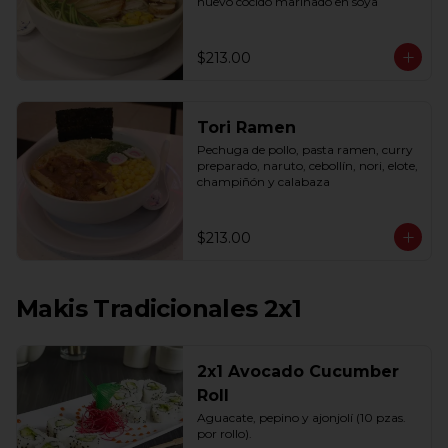
huevo cocido marinado en soya
$213.00
Tori Ramen
Pechuga de pollo, pasta ramen, curry 
preparado, naruto, cebollín, nori, elote, 
champiñón y calabaza
$213.00
Makis Tradicionales 2x1
2x1 Avocado Cucumber
Roll
Aguacate, pepino y ajonjolí (10 pzas. 
por rollo).