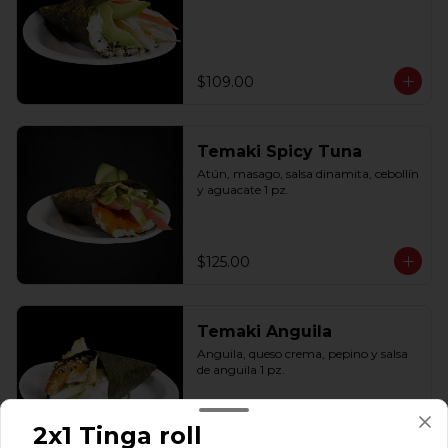
$109.00
Temaki Spicy Tuna
Atún, masago, salsa dinamita, cebollín 
y aguacate 1 pz.
$125.00
Temaki Anguila
Anguila, queso crema, pepino y salsa 
de anguila 1 pz.
2x1 Tinga roll
$145.00