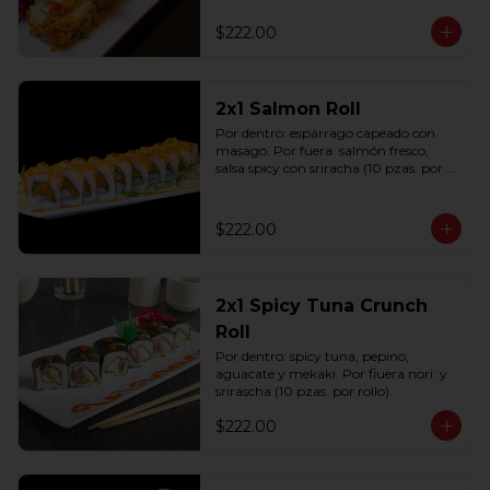
(10 pzas. por rollo).
$222.00
2x1 Salmon Roll
Por dentro: espárrago capeado con 
masago. Por fuera: salmón fresco, 
salsa spicy con sriracha (10 pzas. por 
rollo).
$222.00
2x1 Spicy Tuna Crunch
Roll
Por dentro: spicy tuna, pepino, 
aguacate y mekaki. Por fiuera nori: y 
srirascha (10 pzas. por rollo).
$222.00