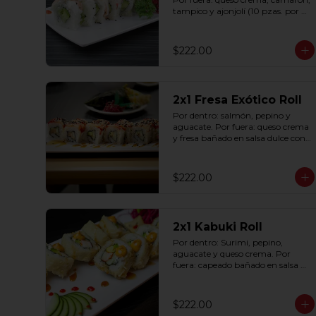
tampico y ajonjolí (10 pzas. por 
rollo).
$222.00
2x1 Fresa Exótico Roll
Por dentro: salmón, pepino y 
aguacate. Por fuera: queso crema 
y fresa bañado en salsa dulce con 
ajonjolí (10 pzas. por rollo).
$222.00
2x1 Kabuki Roll
Por dentro: Surimi, pepino, 
aguacate y queso crema. Por 
fuera: capeado bañado en salsa 
dulce y salsa spicy (10 pzas. por 
rollo).
$222.00