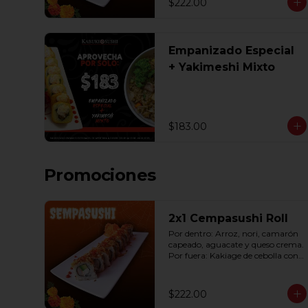
$222.00
Empanizado Especial
+ Yakimeshi Mixto
$183.00
Promociones
2x1 Cempasushi Roll
Por dentro: Arroz, nori, camarón 
capeado, aguacate y queso crema. 
Por fuera: Kakiage de cebolla con 
salsa lucky o chipotle (10 pzas. por 
rollo).
$222.00