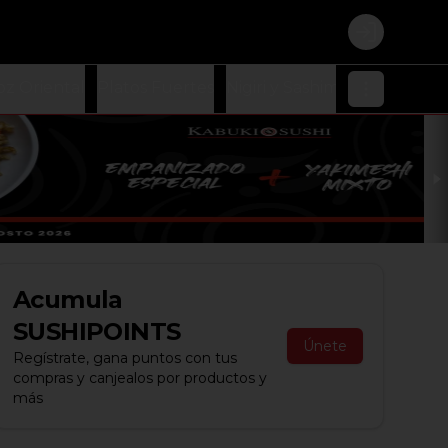
Login
oz Oriental
Platos Fuertes
Nigiri y Sashimi
Ensaladas
Acumula
SUSHIPOINTS
Únete
Regístrate, gana puntos con tus
compras y canjealos por productos y
más