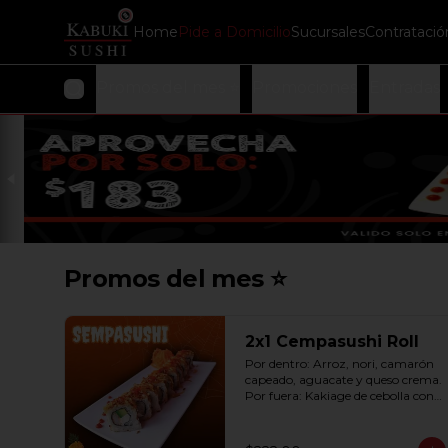
Home
Pide a Domicilio
Sucursales
Contratació
Promos del mes ⭐
Promociones
Entradas
Promos del mes ⭐
2x1 Cempasushi Roll
Por dentro: Arroz, nori, camarón 
capeado, aguacate y queso crema. 
Por fuera: Kakiage de cebolla con 
salsa lucky o chipotle (10 pzas. por 
rollo).