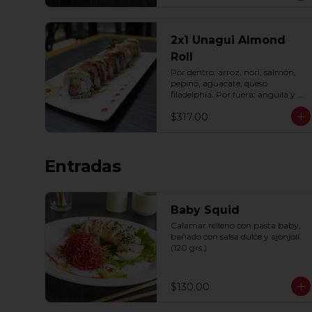
2x1 Unagui Almond
Roll
Por dentro: arroz, nori, salmón, 
pepino, aguacate, queso 
filadelphia. Por fuera: anguila y 
almendra, bañado en salsa dulce 
$317.00
(10 pzas. por rollo).
Entradas
Baby Squid
Calamar relleno con pasta baby, 
bañado con salsa dulce y ajonjolí. 
(120 grs.)
$130.00