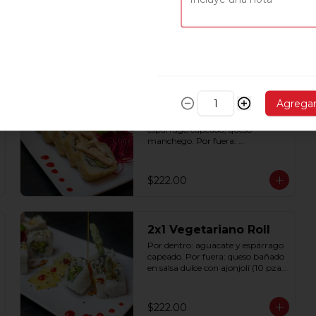
Por dentro: spicy tuna, pepino, 
aguacate y mekaki. Por fiuera 
nori: y srirascha (10 pzas. por 
rollo).
$222.00
2x1 Tori Roll
Agrega
Por dentro: pollo a la plancha, 
espárrago capeado, queso 
manchego. Por fuera: 
empanizado con salsa chipotle (10 
pzas. por rollo).
$222.00
2x1 Vegetariano Roll
Por dentro: aguacate y espárrago 
capeado. Por fuera: queso bañado 
en salsa dulce con ajonjolí (10 pzas, 
por rollo).
$222.00