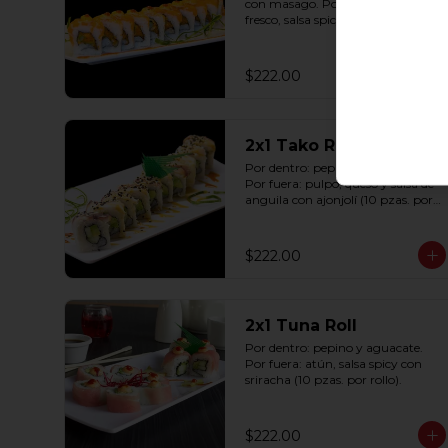
con masago. Por fuera: salmón 
fresco, salsa spicy con sriracha (10 
pzas. por rollo).
$222.00
2x1 Tako Roll
Por dentro: pepino y aguacate. 
Por fuera: pulpo, queso y salsa de 
anguila con ajonjolí (10 pzas. por 
rollo).
$222.00
2x1 Tuna Roll
Por dentro: pepino y aguacate. 
Por fuera: atún, salsa spicy con 
sriracha (10 pzas. por rollo).
$222.00