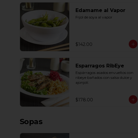
Edamame al Vapor
Frjol de soya al vapor
$142.00
Esparragos RibEye
Espárragos asados envueltos con 
ribeye bañados con salsa dulce y 
ajonjolí.
$178.00
Sopas