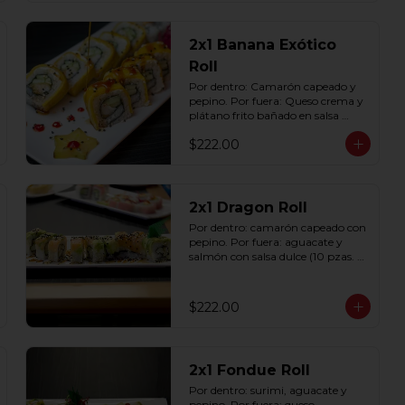
2x1 Banana Exótico
Roll
Por dentro: Camarón capeado y 
pepino. Por fuera: Queso crema y 
plátano frito bañado en salsa 
dulce con ajonjolí (10 pzas. por 
$222.00
rollo).
2x1 Dragon Roll
Por dentro: camarón capeado con 
pepino. Por fuera: aguacate y 
salmón con salsa dulce (10 pzas. 
por rollo).
$222.00
2x1 Fondue Roll
Por dentro: surimi, aguacate y 
pepino. Por fuera: queso 