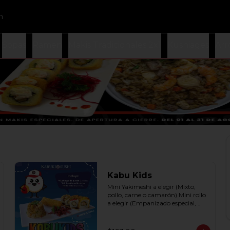
n
Sopas
Ramen
Makis Tradicionales 2x1
Kushiages
Arr
Kabu Kids
Mini Yakimeshi a elegir (Mixto, 
pollo, carne o camarón) Mini rollo 
a elegir (Empanizado especial, 
filadelphia roll, california roll  y  
Fruti roll)