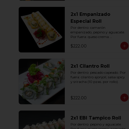
2x1 Empanizado
Especial Roll
Por dentro: camarón 
empanizado, pepino y aguacate. 
Por fuera: queso crema 
empanizado con tampico (10 
$222.00
pzas. por rollo).
2x1 Cilantro Roll
Por dentro: pescado capeado. Por 
fuera: cilantro ajonjolí, salsa spicy 
y sriracha (10 pzas. por rollo).
$222.00
2x1 EBI Tampico Roll
Por dentro: pepino y aguacate. 
Por fuera: queso crema, camarón, 