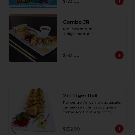
$193.00
Combo JR
Mini piza de sushi 

4 Nigiris de frutas
$193.00
2x1 Tiger Roll
Por dentro: Arroz, nori, aguacate, 
camarón empanizado y queso 
crema. Por fuera: Aguacate, 
mango, nuez picada 
caramelizada, salseado en salsa 
anguila (10 pzas. por rollo).
$222.00