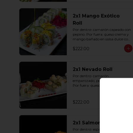
2x1 Mango Exótico
Roll
Por dentro: camarón capeado con 
pepino. Por fuera: queso crema y 
mango bañado en salsa dulce con 
ajonjolí (10 pzas. por rollo).
$222.00
2x1 Nevado Roll
Por dentro: camarón 
empanizado, pepino y aguacate. 
Por fuera: queso crema y tampico 
(10 pzas. por rollo).
$222.00
2x1 Salmon Roll
Por dentro: espárrago capeado 