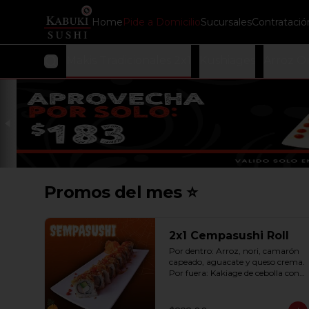
Home
Pide a Domicilio
Sucursales
Contratació
as
Ramen
Makis Tradicionales 2x1
Kushiages
Arroz Or
Promos del mes ⭐
2x1 Cempasushi Roll
Por dentro: Arroz, nori, camarón 
capeado, aguacate y queso crema. 
Por fuera: Kakiage de cebolla con 
salsa lucky o chipotle (10 pzas. por 
rollo).