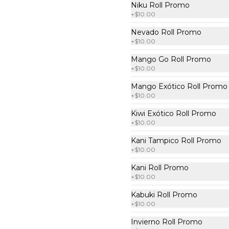
Niku Roll Promo
+
$10.00
2x1 Mango Go Roll
Nevado Roll Promo
Por dentro: camarón empanizado 
+
$10.00
con tampico y masago. Por fuera: 
aguacate con salsa de mango y 
Mango Go Roll Promo
sriracha (10 pzas. por rollo).
+
$10.00
$222.00
Mango Exótico Roll Promo
+
$10.00
Kiwi Exótico Roll Promo
2x1 Niku Roll
+
$10.00
Por dentro: arrachera, queso 
manchego, zanahoria y calabaza 
Kani Tampico Roll Promo
al tempura. Por fuera: zanahoria 
+
$10.00
y calabaza al tempura salsa lucky 
spicy (10 pzas. por rollo).
Kani Roll Promo
$222.00
+
$10.00
Kabuki Roll Promo
+
$10.00
2x1 Spicy Tuna Crunch
Invierno Roll Promo
Roll