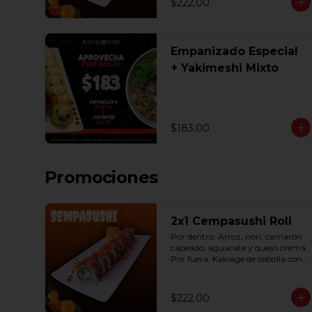
$222.00
Empanizado Especial
+ Yakimeshi Mixto
$183.00
Promociones
2x1 Cempasushi Roll
Por dentro: Arroz, nori, camarón 
capeado, aguacate y queso crema. 
Por fuera: Kakiage de cebolla con 
salsa lucky o chipotle (10 pzas. por 
rollo).
$222.00