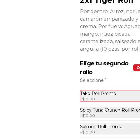
2x1 Tiger Roll
manchego fundido con chiles 
toreados (10 pzas. por rollo).
Por dentro: Arroz, nori,
camarón empanizado y
$222.00
crema. Por fuera: Aguac
mango, nuez picada
caramelizada, salseado e
2x1 Invierno Roll
anguila (10 pzas. por roll
Por dentro: camarón capeado y 
aguacate. Por fuera: queso crema 
con masago (10 pzas. por rollo).
Elige tu segundo
O
rollo
$222.00
Seleccione 1
Tako Roll Promo
+
$10.00
2x1 Kani Tampico Roll
Por dentro: pepino y aguacate. 
Spicy Tuna Crunch Roll Pr
Por fuera: queso crema, kanikama 
+
$10.00
y tampico (10 pzas. por rollo).
Salmón Roll Promo
+
$10.00
$222.00