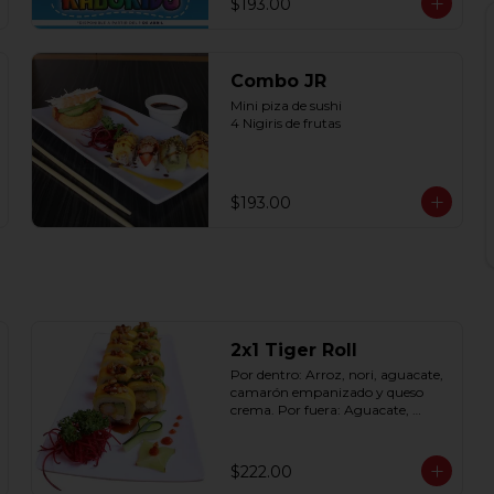
$193.00
Combo JR
Mini piza de sushi 

4 Nigiris de frutas
$193.00
2x1 Tiger Roll
Por dentro: Arroz, nori, aguacate, 
camarón empanizado y queso 
crema. Por fuera: Aguacate, 
mango, nuez picada 
caramelizada, salseado en salsa 
anguila (10 pzas. por rollo).
$222.00