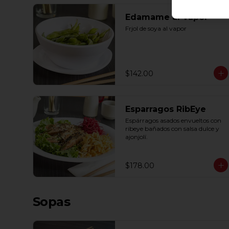
Edamame al Vapor
Frjol de soya al vapor
$142.00
Esparragos RibEye
Espárragos asados envueltos con 
ribeye bañados con salsa dulce y 
ajonjolí.
$178.00
Sopas