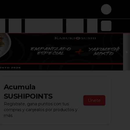
Login
ki
Makis
Makis Especiales
Postres
Ordenes Adicional
Acumula
SUSHIPOINTS
Únete
Regístrate, gana puntos con tus
compras y canjealos por productos y
más