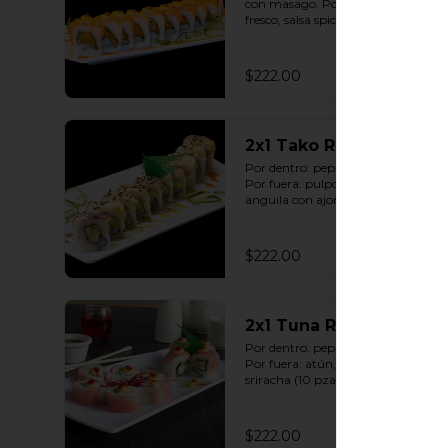
con masago. Por fuera: salmón 
fresco, salsa spicy con sriracha (10 
pzas. por rollo).
$222.00
2x1 Tako Roll
Por dentro: pepino y aguacate. 
Por fuera: pulpo, queso y salsa de 
anguila con ajonjolí (10 pzas. por 
rollo).
$222.00
2x1 Tuna Roll
Por dentro: pepino y aguacate. 
Por fuera: atún, salsa spicy con 
sriracha (10 pzas. por rollo).
$222.00