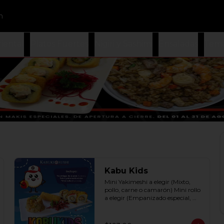
n
iental
Platos Fuertes
Nigiri y Sashimi
Ensaladas
Tema
Kabu Kids
Mini Yakimeshi a elegir (Mixto, 
pollo, carne o camarón) Mini rollo 
a elegir (Empanizado especial, 
filadelphia roll, california roll  y  
Fruti roll)