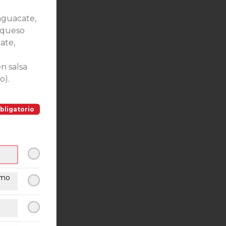
Close
 aguacate,
 queso
ate,
n salsa
o).
bligatorio
omo