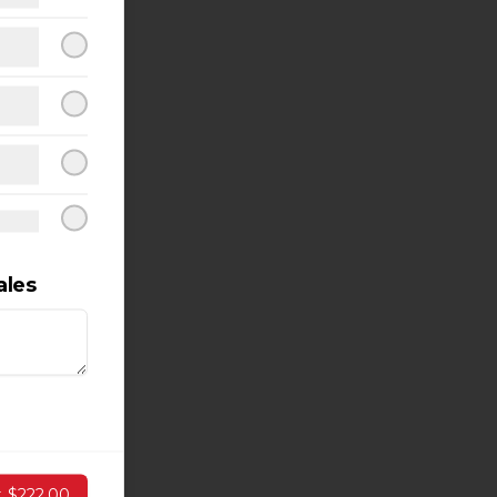
ales
r
$222.00