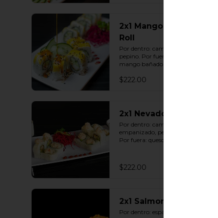
2x1 Mango Exótico
Roll
Por dentro: camarón capeado con 
pepino. Por fuera: queso crema y 
mango bañado en salsa dulce con 
ajonjolí (10 pzas. por rollo).
$222.00
2x1 Nevado Roll
Por dentro: camarón 
empanizado, pepino y aguacate. 
Por fuera: queso crema y tampico 
(10 pzas. por rollo).
$222.00
2x1 Salmon Roll
Por dentro: espárrago capeado 