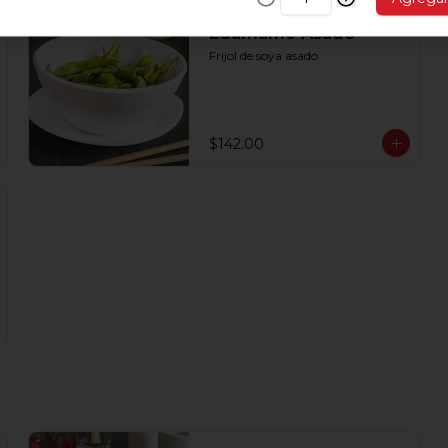
Edamame Asado
Frijol de soya asado
$142.00