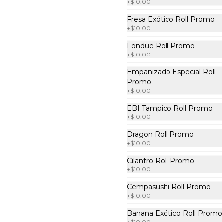
+
$10.00
Por dentro: spicy tuna, pepino, 
aguacate y mekaki. Por fiuera 
Fresa Exótico Roll Promo
nori: y srirascha (10 pzas. por 
+
$10.00
rollo).
$222.00
Fondue Roll Promo
+
$10.00
Empanizado Especial Roll
2x1 Tori Roll
Promo
Por dentro: pollo a la plancha, 
+
$10.00
espárrago capeado, queso 
manchego. Por fuera: 
empanizado con salsa chipotle (10 
EBI Tampico Roll Promo
pzas. por rollo).
+
$10.00
$222.00
Dragon Roll Promo
+
$10.00
Cilantro Roll Promo
2x1 Vegetariano Roll
+
$10.00
Por dentro: aguacate y espárrago 
capeado. Por fuera: queso bañado 
Cempasushi Roll Promo
en salsa dulce con ajonjolí (10 pzas, 
+
$10.00
por rollo).
Banana Exótico Roll Promo
$222.00
+
$10.00