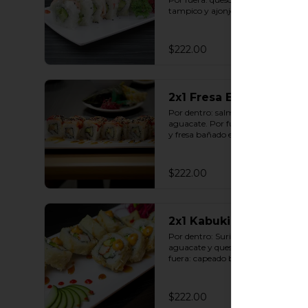
tampico y ajonjolí (10 pzas. por 
rollo).
$222.00
2x1 Fresa Exótico Roll
Por dentro: salmón, pepino y 
aguacate. Por fuera: queso crema 
y fresa bañado en salsa dulce con 
ajonjolí (10 pzas. por rollo).
$222.00
2x1 Kabuki Roll
Por dentro: Surimi, pepino, 
aguacate y queso crema. Por 
fuera: capeado bañado en salsa 
dulce y salsa spicy (10 pzas. por 
rollo).
$222.00