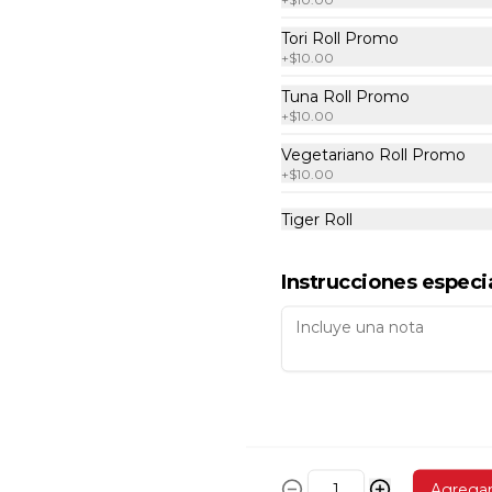
Tori Roll Promo
+
$10.00
Tuna Roll Promo
+
$10.00
Vegetariano Roll Promo
+
$10.00
Tiger Roll
Instrucciones especi
Camarones Coco
Camarones al tempura con coco 
acompañados de salsa de mago. 6 
pzs.
$174.00
Agrega