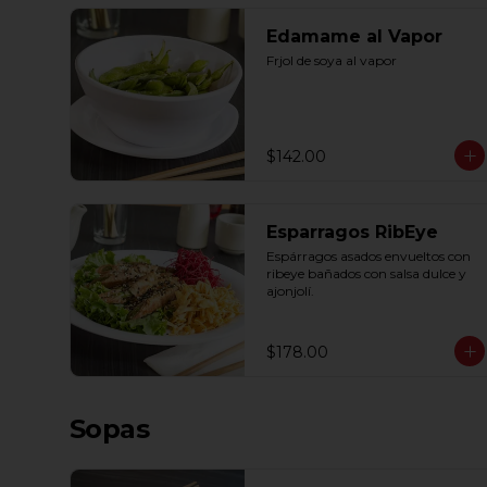
Edamame al Vapor
Frjol de soya al vapor
$142.00
Esparragos RibEye
Espárragos asados envueltos con 
ribeye bañados con salsa dulce y 
ajonjolí.
$178.00
Sopas