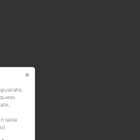
Close
 aguacate,
 queso
ate,
n salsa
o).