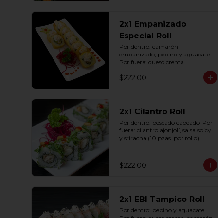
2x1 Empanizado
Especial Roll
Por dentro: camarón 
empanizado, pepino y aguacate. 
Por fuera: queso crema 
empanizado con tampico (10 
$222.00
pzas. por rollo).
2x1 Cilantro Roll
Por dentro: pescado capeado. Por 
fuera: cilantro ajonjolí, salsa spicy 
y sriracha (10 pzas. por rollo).
$222.00
2x1 EBI Tampico Roll
Por dentro: pepino y aguacate. 
Por fuera: queso crema, camarón, 