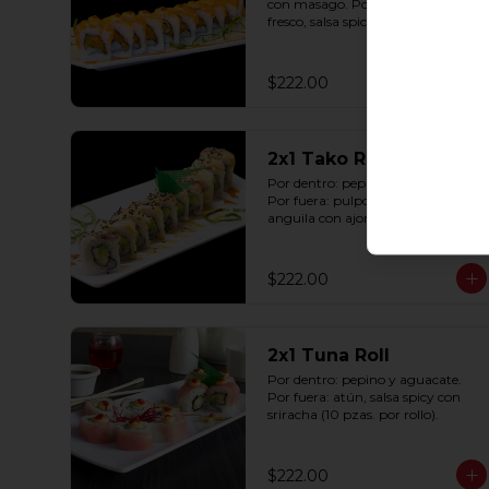
con masago. Por fuera: salmón 
fresco, salsa spicy con sriracha (10 
pzas. por rollo).
$222.00
2x1 Tako Roll
Por dentro: pepino y aguacate. 
Por fuera: pulpo, queso y salsa de 
anguila con ajonjolí (10 pzas. por 
rollo).
$222.00
2x1 Tuna Roll
Por dentro: pepino y aguacate. 
Por fuera: atún, salsa spicy con 
sriracha (10 pzas. por rollo).
$222.00