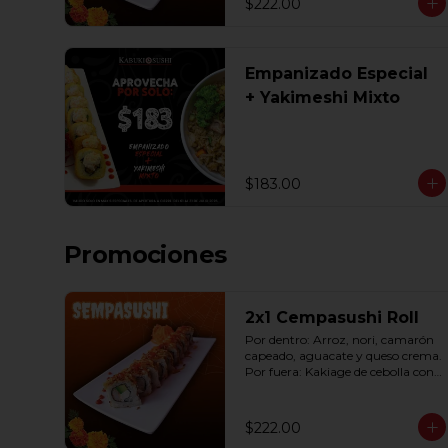
$222.00
Empanizado Especial
+ Yakimeshi Mixto
$183.00
Promociones
2x1 Cempasushi Roll
Por dentro: Arroz, nori, camarón 
capeado, aguacate y queso crema. 
Por fuera: Kakiage de cebolla con 
salsa lucky o chipotle (10 pzas. por 
rollo).
$222.00