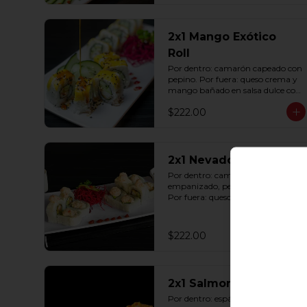
2x1 Mango Exótico
Roll
Por dentro: camarón capeado con 
pepino. Por fuera: queso crema y 
mango bañado en salsa dulce con 
ajonjolí (10 pzas. por rollo).
$222.00
2x1 Nevado Roll
Por dentro: camarón 
empanizado, pepino y aguacate. 
Por fuera: queso crema y tampico 
(10 pzas. por rollo).
$222.00
2x1 Salmon Roll
Por dentro: espárrago capeado 