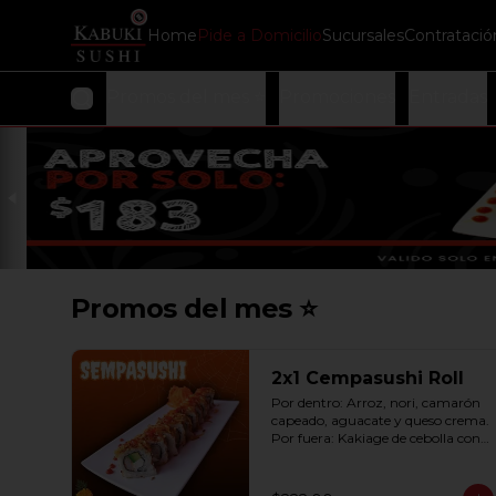
Home
Pide a Domicilio
Sucursales
Contratació
Promos del mes ⭐
Promociones
Entradas
Promos del mes ⭐
2x1 Cempasushi Roll
Por dentro: Arroz, nori, camarón 
capeado, aguacate y queso crema. 
Por fuera: Kakiage de cebolla con 
salsa lucky o chipotle (10 pzas. por 
rollo).