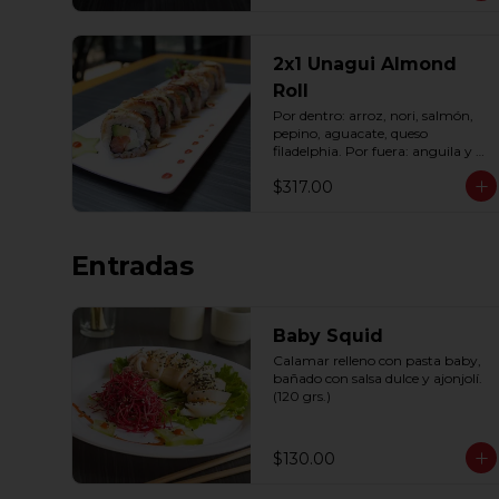
2x1 Unagui Almond
Roll
Por dentro: arroz, nori, salmón, 
pepino, aguacate, queso 
filadelphia. Por fuera: anguila y 
almendra, bañado en salsa dulce 
$317.00
(10 pzas. por rollo).
Entradas
Baby Squid
Calamar relleno con pasta baby, 
bañado con salsa dulce y ajonjolí. 
(120 grs.)
$130.00