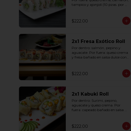
tampico y ajonjolí (10 pzas. por 
rollo).
$222.00
2x1 Fresa Exótico Roll
Por dentro: salmón, pepino y 
aguacate. Por fuera: queso crema 
y fresa bañado en salsa dulce con 
ajonjolí (10 pzas. por rollo).
$222.00
2x1 Kabuki Roll
Por dentro: Surimi, pepino, 
aguacate y queso crema. Por 
fuera: capeado bañado en salsa 
dulce y salsa spicy (10 pzas. por 
rollo).
$222.00