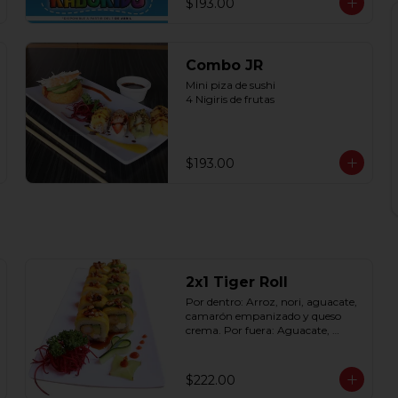
$193.00
Combo JR
Mini piza de sushi 

4 Nigiris de frutas
$193.00
2x1 Tiger Roll
Por dentro: Arroz, nori, aguacate, 
camarón empanizado y queso 
crema. Por fuera: Aguacate, 
mango, nuez picada 
caramelizada, salseado en salsa 
anguila (10 pzas. por rollo).
$222.00