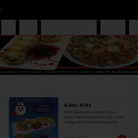
n
Sopas
Ramen
Makis Tradicionales 2x1
Kushiages
Arr
Kabu Kids
Mini Yakimeshi a elegir (Mixto, 
pollo, carne o camarón) Mini rollo 
a elegir (Empanizado especial, 
filadelphia roll, california roll  y  
Fruti roll)