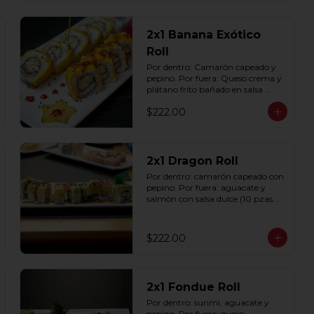
2x1 Banana Exótico
Roll
Por dentro: Camarón capeado y 
pepino. Por fuera: Queso crema y 
plátano frito bañado en salsa 
dulce con ajonjolí (10 pzas. por 
$222.00
rollo).
2x1 Dragon Roll
Por dentro: camarón capeado con 
pepino. Por fuera: aguacate y 
salmón con salsa dulce (10 pzas. 
por rollo).
$222.00
2x1 Fondue Roll
Por dentro: surimi, aguacate y 
pepino. Por fuera: queso 