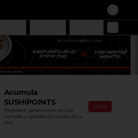
Login
oz Oriental
Platos Fuertes
Nigiri y Sashimi
Ensaladas
Acumula
SUSHIPOINTS
Únete
Regístrate, gana puntos con tus
compras y canjealos por productos y
más