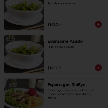
Frjol de soya al vapor
$142.00
Edamame Asado
Frijol de soya asado
$142.00
Esparragos RibEye
Espárragos asados envueltos con 
ribeye bañados con salsa dulce y 
ajonjolí.