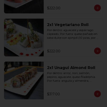
$222.00
2x1 Vegetariano Roll
Por dentro: aguacate y espárrago 
capeado. Por fuera: queso bañado en 
salsa dulce con ajonjolí (10 pzas, por 
rollo).
$222.00
2x1 Unagui Almond Roll
Por dentro: arroz, nori, salmón, 
pepino, aguacate, queso filadelphia. 
Por fuera: anguila y almendra, 
bañado en salsa dulce (10 pzas. por 
rollo).
$317.00