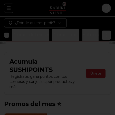
Abrir menu de navegación
Logi
¿Dónde quieres pedir?
Promos del mes ⭐
Promociones
Entradas
Sopa
Acumula
SUSHIPOINTS
Únete
Regístrate, gana puntos con tus
compras y canjealos por productos y
más
Promos del mes ⭐