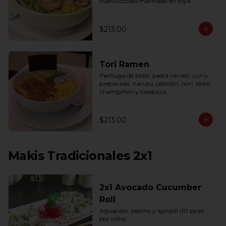
huevo cocido marinado en soya
$213.00
Tori Ramen
Pechuga de pollo, pasta ramen, curry 
preparado, naruto, cebollín, nori, elote, 
champiñón y calabaza
$213.00
Makis Tradicionales 2x1
2x1 Avocado Cucumber
Roll
Aguacate, pepino y ajonjolí (10 pzas. 
por rollo).