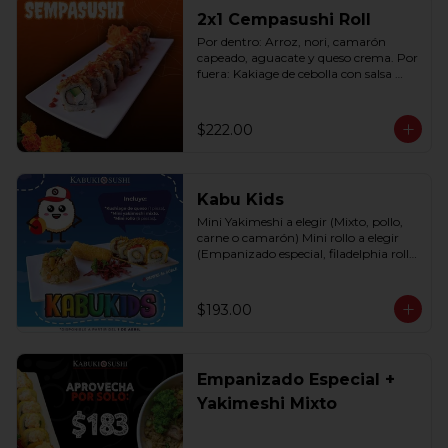
2x1 Cempasushi Roll
Por dentro: Arroz, nori, camarón 
capeado, aguacate y queso crema. Por 
fuera: Kakiage de cebolla con salsa 
lucky o chipotle (10 pzas. por rollo).
$222.00
Kabu Kids
Mini Yakimeshi a elegir (Mixto, pollo, 
carne o camarón) Mini rollo a elegir 
(Empanizado especial, filadelphia roll, 
california roll  y  Fruti roll)
$193.00
Empanizado Especial +
Yakimeshi Mixto