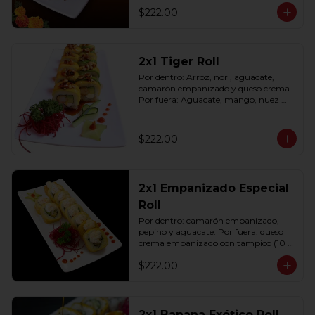
$222.00
2x1 Tiger Roll
Por dentro: Arroz, nori, aguacate, 
camarón empanizado y queso crema. 
Por fuera: Aguacate, mango, nuez 
picada caramelizada, salseado en salsa 
anguila (10 pzas. por rollo).
$222.00
2x1 Empanizado Especial
Roll
Por dentro: camarón empanizado, 
pepino y aguacate. Por fuera: queso 
crema empanizado con tampico (10 
pzas. por rollo).
$222.00
2x1 Banana Exótico Roll