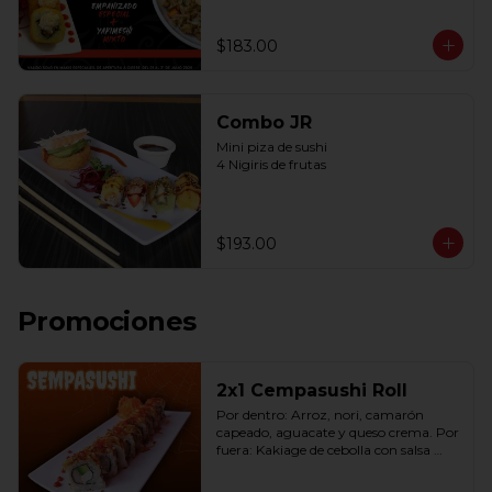
$183.00
Combo JR
Mini piza de sushi 

4 Nigiris de frutas
$193.00
Promociones
2x1 Cempasushi Roll
Por dentro: Arroz, nori, camarón 
capeado, aguacate y queso crema. Por 
fuera: Kakiage de cebolla con salsa 
lucky o chipotle (10 pzas. por rollo).