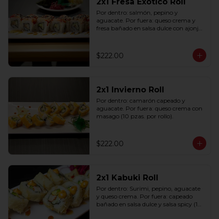
2x1 Fresa Exótico Roll
Por dentro: salmón, pepino y 
aguacate. Por fuera: queso crema y 
fresa bañado en salsa dulce con ajonjolí 
(10 pzas. por rollo).
$222.00
2x1 Invierno Roll
Por dentro: camarón capeado y 
aguacate. Por fuera: queso crema con 
masago (10 pzas. por rollo).
$222.00
2x1 Kabuki Roll
Por dentro: Surimi, pepino, aguacate 
y queso crema. Por fuera: capeado 
bañado en salsa dulce y salsa spicy (10 
pzas. por rollo).