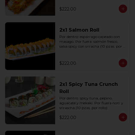
(10 pzas. por rollo).
$222.00
2x1 Salmon Roll
Por dentro: espárrago capeado con 
masago. Por fuera: salmón fresco, 
salsa spicy con sriracha (10 pzas. por 
rollo).
$222.00
2x1 Spicy Tuna Crunch
Roll
Por dentro: spicy tuna, pepino, 
aguacate y mekaki. Por fiuera nori: y 
srirascha (10 pzas. por rollo).
$222.00