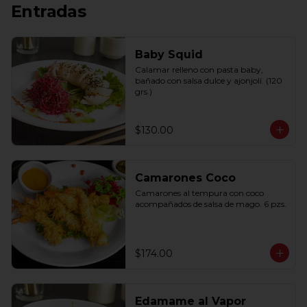
Entradas
Baby Squid
Calamar relleno con pasta baby, 
bañado con salsa dulce y ajonjolí. (120 
grs.)
$130.00
Camarones Coco
Camarones al tempura con coco 
acompañados de salsa de mago. 6 pzs.
$174.00
Edamame al Vapor