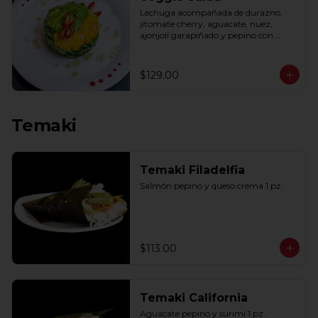
Lechuga acompañada de durazno, 
jitomate cherry, aguacate, nuez, 
ajonjolí garapiñado y pepino con 
aderezo de miel y mostaza.
$129.00
Temaki
Temaki Filadelfia
Salmón pepino y queso crema 1 pz.
$113.00
Temaki California
Aguacate pepino y surimi 1 pz.