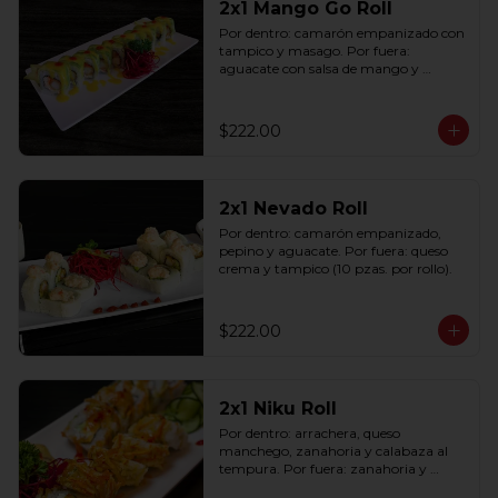
2x1 Mango Go Roll
Por dentro: camarón empanizado con 
tampico y masago. Por fuera: 
aguacate con salsa de mango y 
sriracha (10 pzas. por rollo).
$222.00
2x1 Nevado Roll
Por dentro: camarón empanizado, 
pepino y aguacate. Por fuera: queso 
crema y tampico (10 pzas. por rollo).
$222.00
2x1 Niku Roll
Por dentro: arrachera, queso 
manchego, zanahoria y calabaza al 
tempura. Por fuera: zanahoria y 
calabaza al tempura salsa lucky spicy 