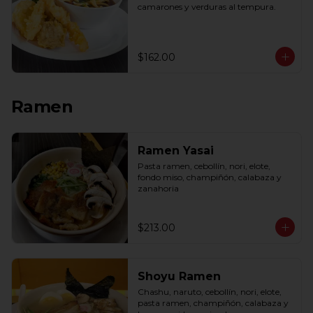
camarones y verduras al tempura.
$162.00
Ramen
Ramen Yasai
Pasta ramen, cebollín, nori, elote, 
fondo miso, champiñón, calabaza y 
zanahoria
$213.00
Shoyu Ramen
Chashu, naruto, cebollín, nori, elote, 
pasta ramen, champiñón, calabaza y 