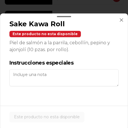
Temaki Roca
Sake Kawa Roll
Camarones roca, aguacate, masago y 
queso enchipotlado 1 pz.
Este producto no esta disponible
Piel de salmón a la parrila, cebollín, pepino y
ajonjolí (10 pzas. por rollo).
$143.00
Instrucciones especiales
Makis
Avocado Cucumber Roll
Aguacate, pepino y ajonjolí (10 pzas. 
por rollo).
Este producto no esta disponible
$139.00