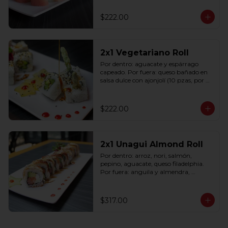
$222.00
2x1 Vegetariano Roll
Por dentro: aguacate y espárrago 
capeado. Por fuera: queso bañado en 
salsa dulce con ajonjolí (10 pzas, por 
rollo).
$222.00
2x1 Unagui Almond Roll
Por dentro: arroz, nori, salmón, 
pepino, aguacate, queso filadelphia. 
Por fuera: anguila y almendra, 
bañado en salsa dulce (10 pzas. por 
rollo).
$317.00