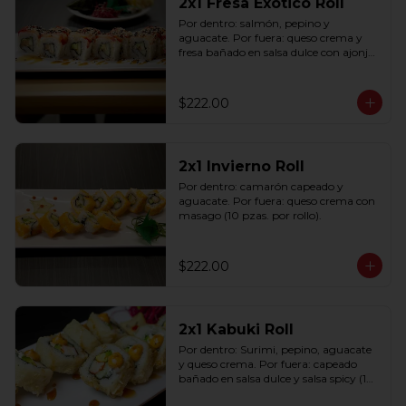
2x1 Fresa Exótico Roll
Por dentro: salmón, pepino y 
aguacate. Por fuera: queso crema y 
fresa bañado en salsa dulce con ajonjolí 
(10 pzas. por rollo).
$222.00
2x1 Invierno Roll
Por dentro: camarón capeado y 
aguacate. Por fuera: queso crema con 
masago (10 pzas. por rollo).
$222.00
2x1 Kabuki Roll
Por dentro: Surimi, pepino, aguacate 
y queso crema. Por fuera: capeado 
bañado en salsa dulce y salsa spicy (10 
pzas. por rollo).