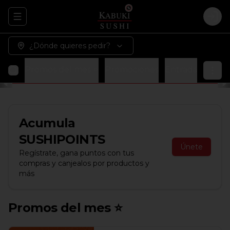
Abrir menu de navegación
Logi
¿Dónde quieres pedir?
Promos del mes ⭐
Promociones
Entradas
Sopa
Acumula
SUSHIPOINTS
Únete
Regístrate, gana puntos con tus
compras y canjealos por productos y
más
Promos del mes ⭐