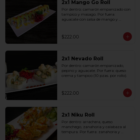
2x1 Mango Go Roll
Por dentro: camarón empanizado con 
tampico y masago. Por fuera: 
aguacate con salsa de mango y 
sriracha (10 pzas. por rollo).
$222.00
2x1 Nevado Roll
Por dentro: camarón empanizado, 
pepino y aguacate. Por fuera: queso 
crema y tampico (10 pzas. por rollo).
$222.00
2x1 Niku Roll
Por dentro: arrachera, queso 
manchego, zanahoria y calabaza al 
tempura. Por fuera: zanahoria y 
calabaza al tempura salsa lucky spicy 