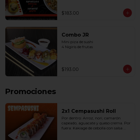
$183.00
Combo JR
Mini piza de sushi 

4 Nigiris de frutas
$193.00
Promociones
2x1 Cempasushi Roll
Por dentro: Arroz, nori, camarón 
capeado, aguacate y queso crema. Por 
fuera: Kakiage de cebolla con salsa 
lucky o chipotle (10 pzas. por rollo).