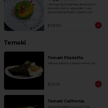
Lechuga acompañada de durazno, 
jitomate cherry, aguacate, nuez, 
ajonjolí garapiñado y pepino con 
aderezo de miel y mostaza.
$129.00
Temaki
Temaki Filadelfia
Salmón pepino y queso crema 1 pz.
$113.00
Temaki California
Aguacate pepino y surimi 1 pz.