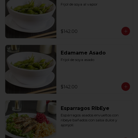
Frjol de soya al vapor
$142.00
Edamame Asado
Frijol de soya asado
$142.00
Esparragos RibEye
Espárragos asados envueltos con 
ribeye bañados con salsa dulce y 
ajonjolí.