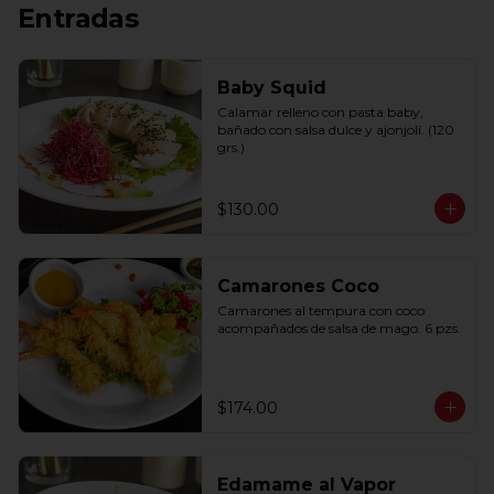
Entradas
Baby Squid
Calamar relleno con pasta baby, 
bañado con salsa dulce y ajonjolí. (120 
grs.)
$130.00
Camarones Coco
Camarones al tempura con coco 
acompañados de salsa de mago. 6 pzs.
$174.00
Edamame al Vapor