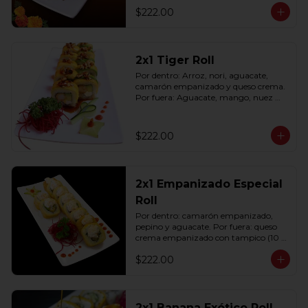
$222.00
2x1 Tiger Roll
Por dentro: Arroz, nori, aguacate, 
camarón empanizado y queso crema. 
Por fuera: Aguacate, mango, nuez 
picada caramelizada, salseado en salsa 
anguila (10 pzas. por rollo).
$222.00
2x1 Empanizado Especial
Roll
Por dentro: camarón empanizado, 
pepino y aguacate. Por fuera: queso 
crema empanizado con tampico (10 
pzas. por rollo).
$222.00
2x1 Banana Exótico Roll