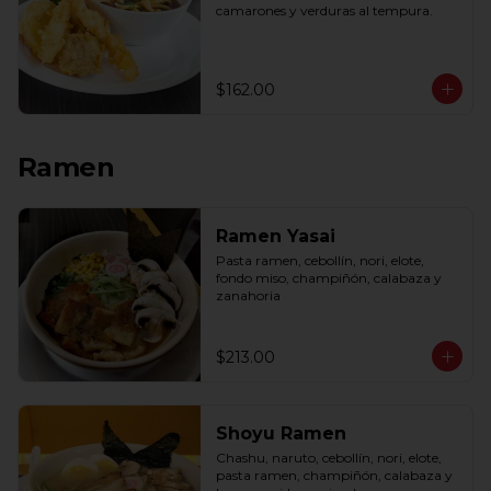
camarones y verduras al tempura.
$162.00
Ramen
Ramen Yasai
Pasta ramen, cebollín, nori, elote, 
fondo miso, champiñón, calabaza y 
zanahoria
$213.00
Shoyu Ramen
Chashu, naruto, cebollín, nori, elote, 
pasta ramen, champiñón, calabaza y 