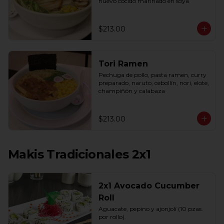
huevo cocido marinado en soya
$213.00
Tori Ramen
Pechuga de pollo, pasta ramen, curry 
preparado, naruto, cebollín, nori, elote, 
champiñón y calabaza
$213.00
Makis Tradicionales 2x1
2x1 Avocado Cucumber
Roll
Aguacate, pepino y ajonjolí (10 pzas. 
por rollo).