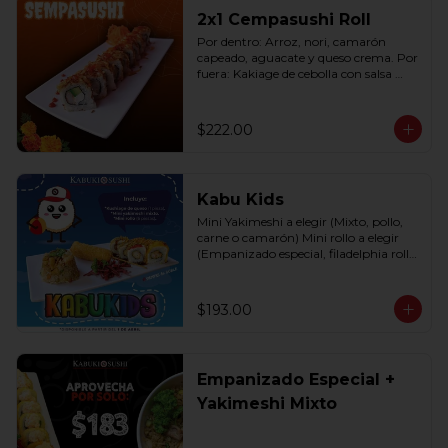
2x1 Cempasushi Roll
Por dentro: Arroz, nori, camarón 
capeado, aguacate y queso crema. Por 
fuera: Kakiage de cebolla con salsa 
lucky o chipotle (10 pzas. por rollo).
$222.00
Kabu Kids
Mini Yakimeshi a elegir (Mixto, pollo, 
carne o camarón) Mini rollo a elegir 
(Empanizado especial, filadelphia roll, 
california roll  y  Fruti roll)
$193.00
Empanizado Especial +
Yakimeshi Mixto