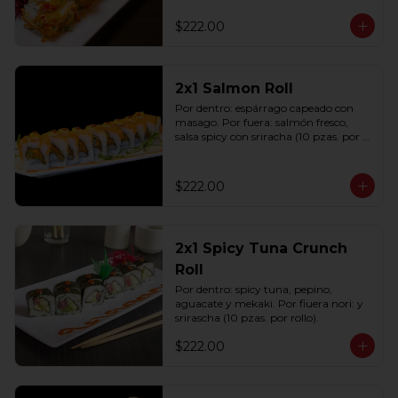
(10 pzas. por rollo).
$222.00
2x1 Salmon Roll
Por dentro: espárrago capeado con 
masago. Por fuera: salmón fresco, 
salsa spicy con sriracha (10 pzas. por 
rollo).
$222.00
2x1 Spicy Tuna Crunch
Roll
Por dentro: spicy tuna, pepino, 
aguacate y mekaki. Por fiuera nori: y 
srirascha (10 pzas. por rollo).
$222.00