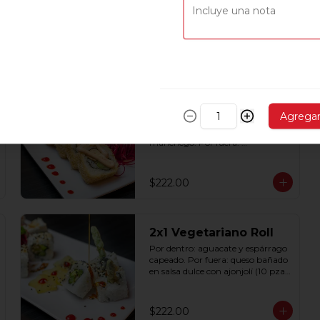
Por dentro: spicy tuna, pepino, 
aguacate y mekaki. Por fiuera 
nori: y srirascha (10 pzas. por 
rollo).
$222.00
2x1 Tori Roll
Agrega
Por dentro: pollo a la plancha, 
espárrago capeado, queso 
manchego. Por fuera: 
empanizado con salsa chipotle (10 
pzas. por rollo).
$222.00
2x1 Vegetariano Roll
Por dentro: aguacate y espárrago 
capeado. Por fuera: queso bañado 
en salsa dulce con ajonjolí (10 pzas, 
por rollo).
$222.00