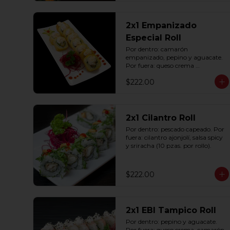
2x1 Empanizado
Especial Roll
Por dentro: camarón 
empanizado, pepino y aguacate. 
Por fuera: queso crema 
empanizado con tampico (10 
$222.00
pzas. por rollo).
2x1 Cilantro Roll
Por dentro: pescado capeado. Por 
fuera: cilantro ajonjolí, salsa spicy 
y sriracha (10 pzas. por rollo).
$222.00
2x1 EBI Tampico Roll
Por dentro: pepino y aguacate. 
Por fuera: queso crema, camarón, 