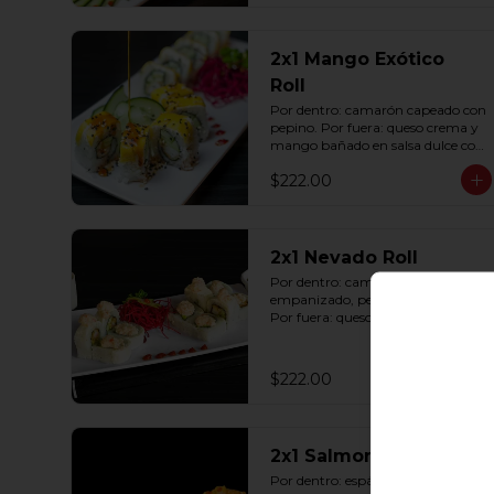
2x1 Mango Exótico
Roll
Por dentro: camarón capeado con 
pepino. Por fuera: queso crema y 
mango bañado en salsa dulce con 
ajonjolí (10 pzas. por rollo).
$222.00
2x1 Nevado Roll
Por dentro: camarón 
empanizado, pepino y aguacate. 
Por fuera: queso crema y tampico 
(10 pzas. por rollo).
$222.00
2x1 Salmon Roll
Por dentro: espárrago capeado 