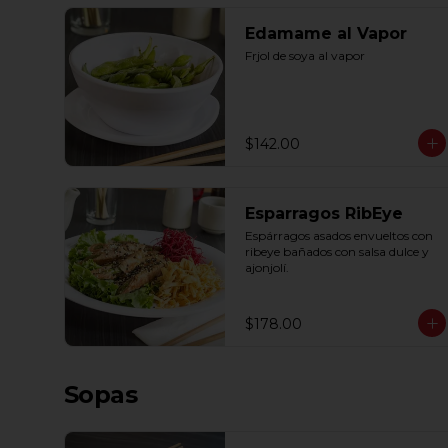
Edamame al Vapor
Frjol de soya al vapor
$142.00
Esparragos RibEye
Espárragos asados envueltos con 
ribeye bañados con salsa dulce y 
ajonjolí.
$178.00
Sopas