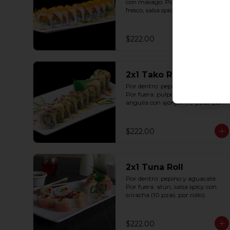
con masago. Por fuera: salmón 
fresco, salsa spicy con sriracha (10 
pzas. por rollo).
$222.00
2x1 Tako Roll
Por dentro: pepino y aguacate. 
Por fuera: pulpo, queso y salsa de 
anguila con ajonjolí (10 pzas. por 
rollo).
$222.00
2x1 Tuna Roll
Por dentro: pepino y aguacate. 
Por fuera: atún, salsa spicy con 
sriracha (10 pzas. por rollo).
$222.00