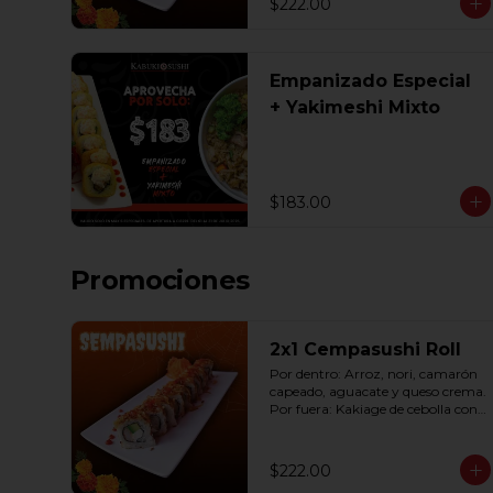
$222.00
Empanizado Especial
+ Yakimeshi Mixto
$183.00
Promociones
2x1 Cempasushi Roll
Por dentro: Arroz, nori, camarón 
capeado, aguacate y queso crema. 
Por fuera: Kakiage de cebolla con 
salsa lucky o chipotle (10 pzas. por 
rollo).
$222.00