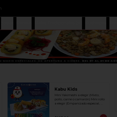
n
Sopas
Ramen
Makis Tradicionales 2x1
Kushiages
Arr
Kabu Kids
Mini Yakimeshi a elegir (Mixto, 
pollo, carne o camarón) Mini rollo 
a elegir (Empanizado especial, 
filadelphia roll, california roll  y  
Fruti roll)