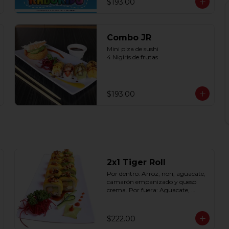
$193.00
Combo JR
Mini piza de sushi 

4 Nigiris de frutas
$193.00
2x1 Tiger Roll
Por dentro: Arroz, nori, aguacate, 
camarón empanizado y queso 
crema. Por fuera: Aguacate, 
mango, nuez picada 
caramelizada, salseado en salsa 
anguila (10 pzas. por rollo).
$222.00