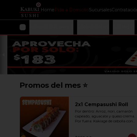
Home
Pide a Domicilio
Sucursales
Contratació
Promos del mes ⭐
Promociones
Entradas
Promos del mes ⭐
2x1 Cempasushi Roll
Por dentro: Arroz, nori, camarón 
capeado, aguacate y queso crema. 
Por fuera: Kakiage de cebolla con 
salsa lucky o chipotle (10 pzas. por 
rollo).