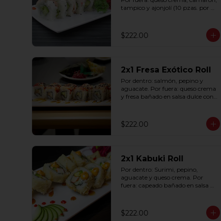
tampico y ajonjolí (10 pzas. por 
rollo).
$222.00
2x1 Fresa Exótico Roll
Por dentro: salmón, pepino y 
aguacate. Por fuera: queso crema 
y fresa bañado en salsa dulce con 
ajonjolí (10 pzas. por rollo).
$222.00
2x1 Kabuki Roll
Por dentro: Surimi, pepino, 
aguacate y queso crema. Por 
fuera: capeado bañado en salsa 
dulce y salsa spicy (10 pzas. por 
rollo).
$222.00