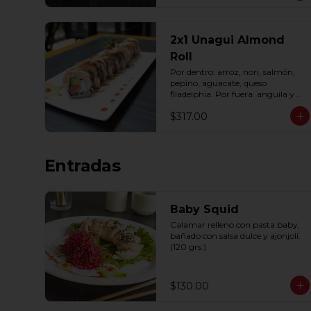
2x1 Unagui Almond
Roll
Por dentro: arroz, nori, salmón, 
pepino, aguacate, queso 
filadelphia. Por fuera: anguila y 
almendra, bañado en salsa dulce 
$317.00
(10 pzas. por rollo).
Entradas
Baby Squid
Calamar relleno con pasta baby, 
bañado con salsa dulce y ajonjolí. 
(120 grs.)
$130.00