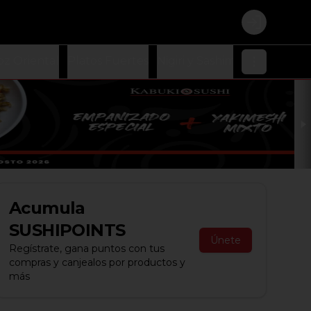
Login
oz Oriental
Platos Fuertes
Nigiri y Sashimi
Ensaladas
Acumula
SUSHIPOINTS
Únete
Regístrate, gana puntos con tus
compras y canjealos por productos y
más