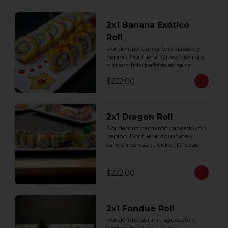
2x1 Banana Exótico
Roll
Por dentro: Camarón capeado y 
pepino. Por fuera: Queso crema y 
plátano frito bañado en salsa 
dulce con ajonjolí (10 pzas. por 
$222.00
rollo).
2x1 Dragon Roll
Por dentro: camarón capeado con 
pepino. Por fuera: aguacate y 
salmón con salsa dulce (10 pzas. 
por rollo).
$222.00
2x1 Fondue Roll
Por dentro: surimi, aguacate y 
pepino. Por fuera: queso 