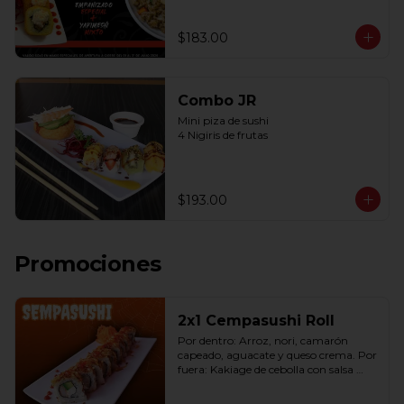
$183.00
Combo JR
Mini piza de sushi 

4 Nigiris de frutas
$193.00
Promociones
2x1 Cempasushi Roll
Por dentro: Arroz, nori, camarón 
capeado, aguacate y queso crema. Por 
fuera: Kakiage de cebolla con salsa 
lucky o chipotle (10 pzas. por rollo).