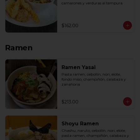
camarones y verduras al tempura.
$162.00
Ramen
Ramen Yasai
Pasta ramen, cebollín, nori, elote, 
fondo miso, champiñón, calabaza y 
zanahoria
$213.00
Shoyu Ramen
Chashu, naruto, cebollín, nori, elote, 
pasta ramen, champiñón, calabaza y 