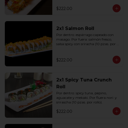
(10 pzas. por rollo).
$222.00
2x1 Salmon Roll
Por dentro: espárrago capeado con 
masago. Por fuera: salmón fresco, 
salsa spicy con sriracha (10 pzas. por 
rollo).
$222.00
2x1 Spicy Tuna Crunch
Roll
Por dentro: spicy tuna, pepino, 
aguacate y mekaki. Por fiuera nori: y 
srirascha (10 pzas. por rollo).
$222.00