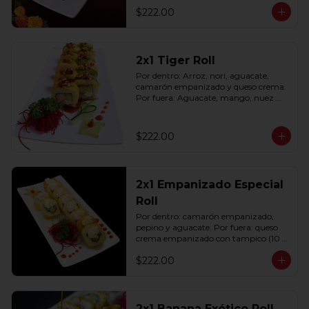
$222.00
2x1 Tiger Roll
Por dentro: Arroz, nori, aguacate, 
camarón empanizado y queso crema. 
Por fuera: Aguacate, mango, nuez 
picada caramelizada, salseado en salsa 
anguila (10 pzas. por rollo).
$222.00
2x1 Empanizado Especial
Roll
Por dentro: camarón empanizado, 
pepino y aguacate. Por fuera: queso 
crema empanizado con tampico (10 
pzas. por rollo).
$222.00
2x1 Banana Exótico Roll