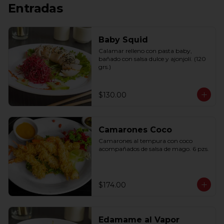
Entradas
Baby Squid
Calamar relleno con pasta baby, 
bañado con salsa dulce y ajonjolí. (120 
grs.)
$130.00
Camarones Coco
Camarones al tempura con coco 
acompañados de salsa de mago. 6 pzs.
$174.00
Edamame al Vapor