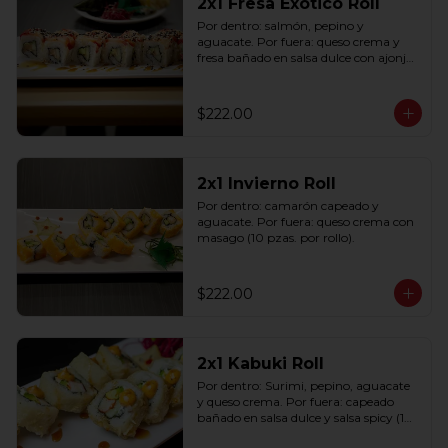
2x1 Fresa Exótico Roll
Por dentro: salmón, pepino y 
aguacate. Por fuera: queso crema y 
fresa bañado en salsa dulce con ajonjolí 
(10 pzas. por rollo).
$222.00
2x1 Invierno Roll
Por dentro: camarón capeado y 
aguacate. Por fuera: queso crema con 
masago (10 pzas. por rollo).
$222.00
2x1 Kabuki Roll
Por dentro: Surimi, pepino, aguacate 
y queso crema. Por fuera: capeado 
bañado en salsa dulce y salsa spicy (10 
pzas. por rollo).