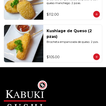
queso manchego. 2 pzas.
$112.00
Kushiage de Queso (2
pzas)
Brocheta empanizada de queso. 2 pzs.
$105.00