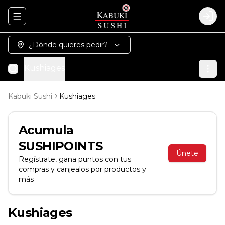
Abrir menu de navegación
Logi
¿Dónde quieres pedir?
Kushiages
Kabuki Sushi
Kushiages
Acumula
SUSHIPOINTS
Únete
Regístrate, gana puntos con tus
compras y canjealos por productos y
más
Kushiages