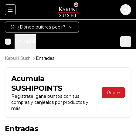
Abrir menu de navegación
Logi
¿Dónde quieres pedir?
Entradas
Kabuki Sushi
Entradas
Acumula
SUSHIPOINTS
Únete
Regístrate, gana puntos con tus
compras y canjealos por productos y
más
Entradas