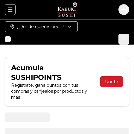
Abrir menu de navegación
Logi
¿Dónde quieres pedir?
Acumula
SUSHIPOINTS
Únete
Regístrate, gana puntos con tus
compras y canjealos por productos y
más