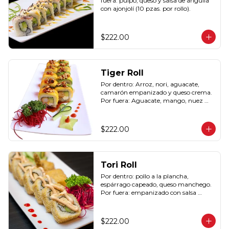
fuera: pulpo, queso y salsa de anguila 
con ajonjolí (10 pzas. por rollo).
$222.00
Tiger Roll
Por dentro: Arroz, nori, aguacate, 
camarón empanizado y queso crema. 
Por fuera: Aguacate, mango, nuez 
picada caramelizada, salseado en salsa 
anguila (10 pzas. por rollo).
$222.00
Tori Roll
Por dentro: pollo a la plancha, 
espárrago capeado, queso manchego. 
Por fuera: empanizado con salsa 
chipotle (10 pzas. por rollo).
$222.00