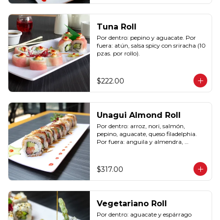
Tuna Roll
Por dentro: pepino y aguacate. Por 
fuera: atún, salsa spicy con sriracha (10 
pzas. por rollo).
$222.00
Unagui Almond Roll
Por dentro: arroz, nori, salmón, 
pepino, aguacate, queso filadelphia. 
Por fuera: anguila y almendra, 
bañado en salsa dulce. (10 pzas. por 
rollo).
$317.00
Vegetariano Roll
Por dentro: aguacate y espárrago 