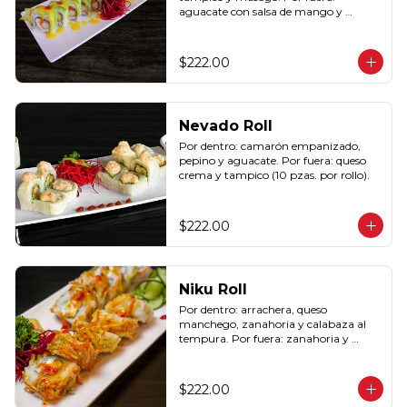
aguacate con salsa de mango y 
sriracha (10 pzas. por rollo).
$222.00
Nevado Roll
Por dentro: camarón empanizado, 
pepino y aguacate. Por fuera: queso 
crema y tampico (10 pzas. por rollo).
$222.00
Niku Roll
Por dentro: arrachera, queso 
manchego, zanahoria y calabaza al 
tempura. Por fuera: zanahoria y 
calabaza al tempura con salsa lucky 
spicy (10 pzas. por rollo).
$222.00