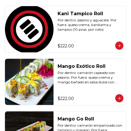
Kani Tampico Roll
Por dentro: pepino y aguacate. Por 
fuera: queso crema, kanikama y 
tampico (10 pzas. por rollo).
$222.00
Mango Exótico Roll
Por dentro: camarón capeado con 
pepino. Por fuera: queso crema y 
mango bañado en salsa dulce con 
ajonjolí (10 pzas. por rollo).
$222.00
Mango Go Roll
Por dentro: camarón empanizado con 
tampico y masago. Por fuera: 