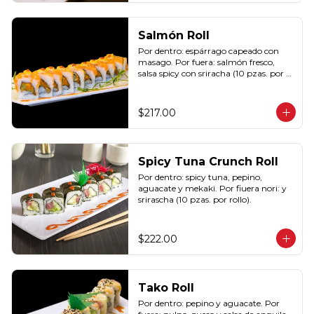
Salmón Roll
Por dentro: espárrago capeado con 
masago. Por fuera: salmón fresco, 
salsa spicy con sriracha (10 pzas. por 
rollo).
$217.00
Spicy Tuna Crunch Roll
Por dentro: spicy tuna, pepino, 
aguacate y mekaki. Por fiuera nori: y 
srirascha (10 pzas. por rollo).
$222.00
Tako Roll
Por dentro: pepino y aguacate. Por 