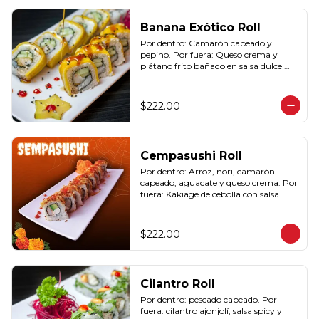
Banana Exótico Roll
Por dentro: Camarón capeado y 
pepino. Por fuera: Queso crema y 
plátano frito bañado en salsa dulce 
con ajonjolí (10 pzas. por rollo).
$222.00
Cempasushi Roll
Por dentro: Arroz, nori, camarón 
capeado, aguacate y queso crema. Por 
fuera: Kakiage de cebolla con salsa 
lucky o chipotle (10 pzas. por rollo).
$222.00
Cilantro Roll
Por dentro: pescado capeado. Por 
fuera: cilantro ajonjolí, salsa spicy y 