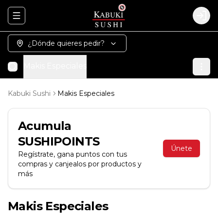
Abrir menu de navegación
Logi
¿Dónde quieres pedir?
Makis Especiales
Kabuki Sushi
Makis Especiales
Acumula
SUSHIPOINTS
Únete
Regístrate, gana puntos con tus
compras y canjealos por productos y
más
Makis Especiales