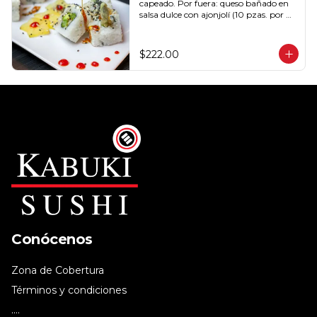
capeado. Por fuera: queso bañado en 
salsa dulce con ajonjolí (10 pzas. por 
rollo).
$222.00
Conócenos
Zona de Cobertura
Términos y condiciones
....