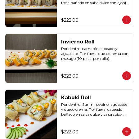
fresa bañado en salsa dulce con ajonjolí 
(10 pzas. por rollo).
$222.00
Invierno Roll
Por dentro: camarón capeado y 
aguacate. Por fuera: queso crema con 
masago (10 pzas. por rollo).
$222.00
Kabuki Roll
Por dentro: Surimi, pepino, aguacate 
y queso crema. Por fuera: capeado 
bañado en salsa dulce y salsa spicy 
(10pzas por rollo).
$222.00