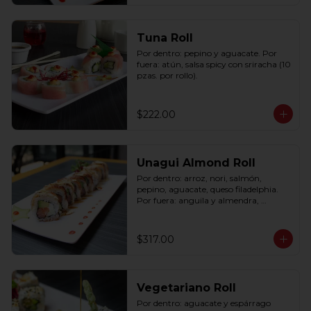
Tuna Roll
Por dentro: pepino y aguacate. Por 
fuera: atún, salsa spicy con sriracha (10 
pzas. por rollo).
$222.00
Unagui Almond Roll
Por dentro: arroz, nori, salmón, 
pepino, aguacate, queso filadelphia. 
Por fuera: anguila y almendra, 
bañado en salsa dulce. (10 pzas. por 
rollo).
$317.00
Vegetariano Roll
Por dentro: aguacate y espárrago 