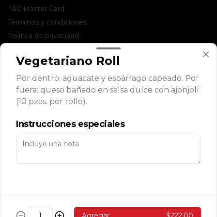
T&C Master Card
Términos y condiciones
Política de privacidad
Redes sociales
Vegetariano Roll
Por dentro: aguacate y espárrago capeado. Por
Instagram
fuera: queso bañado en salsa dulce con ajonjolí
Facebook
(10 pzas. por rollo).
Mi cuenta
Instrucciones especiales
Pedir
SUSHIPOINTS
Iniciar sesión
Powered by
Agregar
$222.00