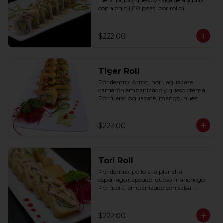
fuera: pulpo, queso y salsa de anguila 
con ajonjolí (10 pzas. por rollo).
$222.00
Tiger Roll
Por dentro: Arroz, nori, aguacate, 
camarón empanizado y queso crema. 
Por fuera: Aguacate, mango, nuez 
picada caramelizada, salseado en salsa 
anguila (10 pzas. por rollo).
$222.00
Tori Roll
Por dentro: pollo a la plancha, 
espárrago capeado, queso manchego. 
Por fuera: empanizado con salsa 
chipotle (10 pzas. por rollo).
$222.00