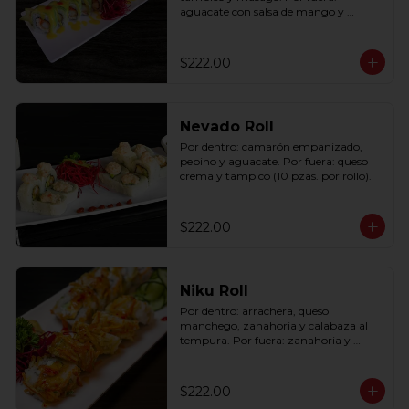
aguacate con salsa de mango y 
sriracha (10 pzas. por rollo).
$222.00
Nevado Roll
Por dentro: camarón empanizado, 
pepino y aguacate. Por fuera: queso 
crema y tampico (10 pzas. por rollo).
$222.00
Niku Roll
Por dentro: arrachera, queso 
manchego, zanahoria y calabaza al 
tempura. Por fuera: zanahoria y 
calabaza al tempura con salsa lucky 
spicy (10 pzas. por rollo).
$222.00