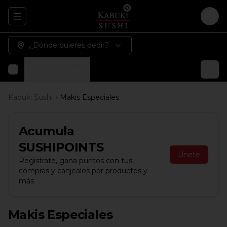
Abrir menu de navegación
Logi
¿Dónde quieres pedir?
Makis Especiales
Kabuki Sushi
Makis Especiales
Acumula
SUSHIPOINTS
Únete
Regístrate, gana puntos con tus
compras y canjealos por productos y
más
Makis Especiales