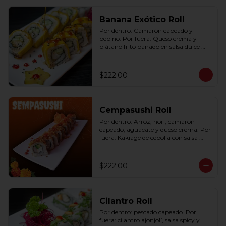
Banana Exótico Roll
Por dentro: Camarón capeado y 
pepino. Por fuera: Queso crema y 
plátano frito bañado en salsa dulce 
con ajonjolí (10 pzas. por rollo).
$222.00
Cempasushi Roll
Por dentro: Arroz, nori, camarón 
capeado, aguacate y queso crema. Por 
fuera: Kakiage de cebolla con salsa 
lucky o chipotle (10 pzas. por rollo).
$222.00
Cilantro Roll
Por dentro: pescado capeado. Por 
fuera: cilantro ajonjolí, salsa spicy y 