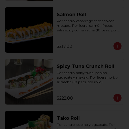
Salmón Roll
Por dentro: espárrago capeado con 
masago. Por fuera: salmón fresco, 
salsa spicy con sriracha (10 pzas. por 
rollo).
$217.00
Spicy Tuna Crunch Roll
Por dentro: spicy tuna, pepino, 
aguacate y mekaki. Por fiuera nori: y 
srirascha (10 pzas. por rollo).
$222.00
Tako Roll
Por dentro: pepino y aguacate. Por 