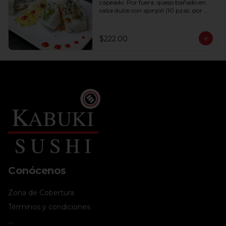
capeado. Por fuera: queso bañado en 
salsa dulce con ajonjolí (10 pzas. por 
rollo).
$222.00
Conócenos
Zona de Cobertura
Términos y condiciones
....