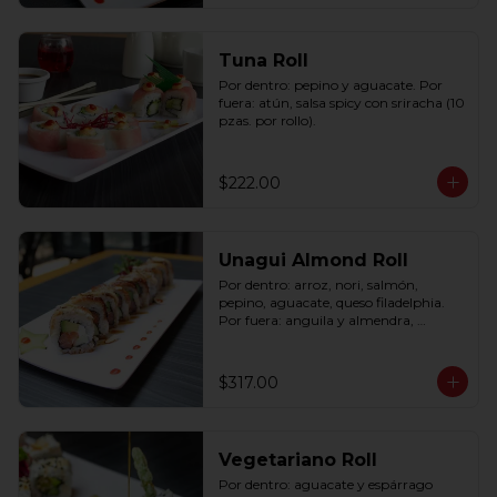
Tuna Roll
Por dentro: pepino y aguacate. Por 
fuera: atún, salsa spicy con sriracha (10 
pzas. por rollo).
$222.00
Unagui Almond Roll
Por dentro: arroz, nori, salmón, 
pepino, aguacate, queso filadelphia. 
Por fuera: anguila y almendra, 
bañado en salsa dulce. (10 pzas. por 
rollo).
$317.00
Vegetariano Roll
Por dentro: aguacate y espárrago 