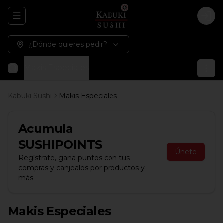
Abrir menu de navegación
Logi
¿Dónde quieres pedir?
Makis Especiales
Kabuki Sushi
Makis Especiales
Acumula
SUSHIPOINTS
Únete
Regístrate, gana puntos con tus
compras y canjealos por productos y
más
Makis Especiales