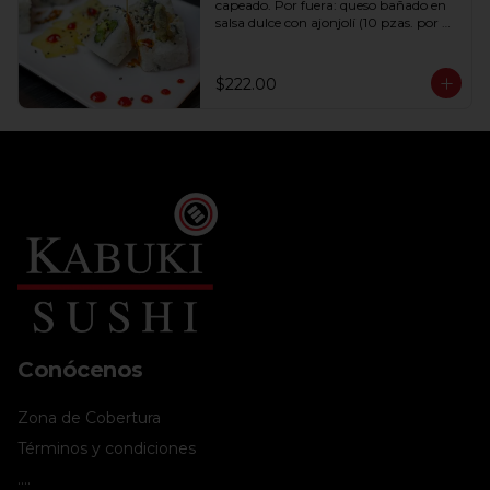
capeado. Por fuera: queso bañado en 
salsa dulce con ajonjolí (10 pzas. por 
rollo).
$222.00
Conócenos
Zona de Cobertura
Términos y condiciones
....