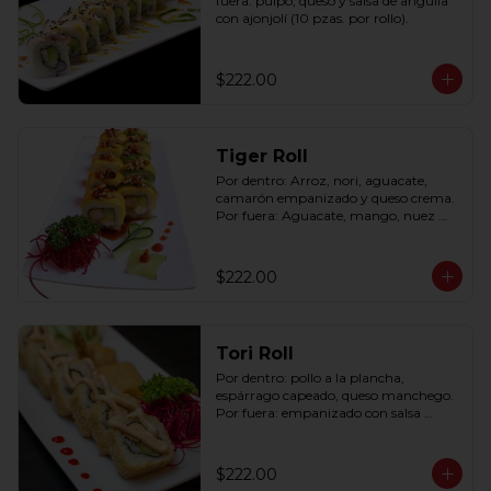
fuera: pulpo, queso y salsa de anguila 
con ajonjolí (10 pzas. por rollo).
$222.00
Tiger Roll
Por dentro: Arroz, nori, aguacate, 
camarón empanizado y queso crema. 
Por fuera: Aguacate, mango, nuez 
picada caramelizada, salseado en salsa 
anguila (10 pzas. por rollo).
$222.00
Tori Roll
Por dentro: pollo a la plancha, 
espárrago capeado, queso manchego. 
Por fuera: empanizado con salsa 
chipotle (10 pzas. por rollo).
$222.00