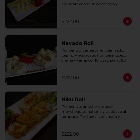
aguacate con salsa de mango y 
sriracha (10 pzas. por rollo).
$222.00
Nevado Roll
Por dentro: camarón empanizado, 
pepino y aguacate. Por fuera: queso 
crema y tampico (10 pzas. por rollo).
$222.00
Niku Roll
Por dentro: arrachera, queso 
manchego, zanahoria y calabaza al 
tempura. Por fuera: zanahoria y 
calabaza al tempura con salsa lucky 
spicy (10 pzas. por rollo).
$222.00