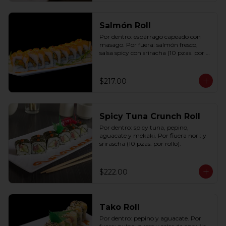
Salmón Roll
Por dentro: espárrago capeado con 
masago. Por fuera: salmón fresco, 
salsa spicy con sriracha (10 pzas. por 
rollo).
$217.00
Spicy Tuna Crunch Roll
Por dentro: spicy tuna, pepino, 
aguacate y mekaki. Por fiuera nori: y 
srirascha (10 pzas. por rollo).
$222.00
Tako Roll
Por dentro: pepino y aguacate. Por 