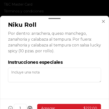
T&C Master Card
Términos y condiciones
Política de privacidad
Niku Roll
Redes sociales
Por dentro: arrachera, queso manchego,
zanahoria y calabaza al tempura. Por fuera:
Instagram
zanahoria y calabaza al tempura con salsa lucky
Facebook
spicy (10 pzas. por rollo).
Mi cuenta
Instrucciones especiales
Pedir
SUSHIPOINTS
Iniciar sesión
Powered by
Agregar
$222.00