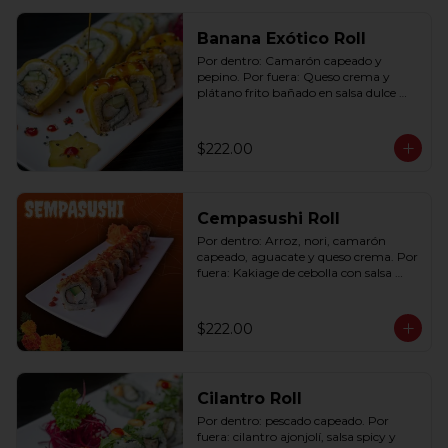
Banana Exótico Roll
Por dentro: Camarón capeado y 
pepino. Por fuera: Queso crema y 
plátano frito bañado en salsa dulce 
con ajonjolí (10 pzas. por rollo).
$222.00
Cempasushi Roll
Por dentro: Arroz, nori, camarón 
capeado, aguacate y queso crema. Por 
fuera: Kakiage de cebolla con salsa 
lucky o chipotle (10 pzas. por rollo).
$222.00
Cilantro Roll
Por dentro: pescado capeado. Por 
fuera: cilantro ajonjolí, salsa spicy y 