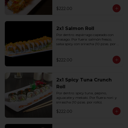
(10 pzas. por rollo).
$222.00
2x1 Salmon Roll
Por dentro: espárrago capeado con 
masago. Por fuera: salmón fresco, 
salsa spicy con sriracha (10 pzas. por 
rollo).
$222.00
2x1 Spicy Tuna Crunch
Roll
Por dentro: spicy tuna, pepino, 
aguacate y mekaki. Por fiuera nori: y 
srirascha (10 pzas. por rollo).
$222.00