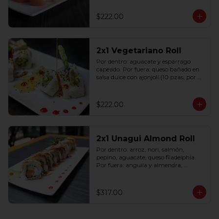
$222.00
2x1 Vegetariano Roll
Por dentro: aguacate y espárrago 
capeado. Por fuera: queso bañado en 
salsa dulce con ajonjolí (10 pzas, por 
rollo).
$222.00
2x1 Unagui Almond Roll
Por dentro: arroz, nori, salmón, 
pepino, aguacate, queso filadelphia. 
Por fuera: anguila y almendra, 
bañado en salsa dulce (10 pzas. por 
rollo).
$317.00