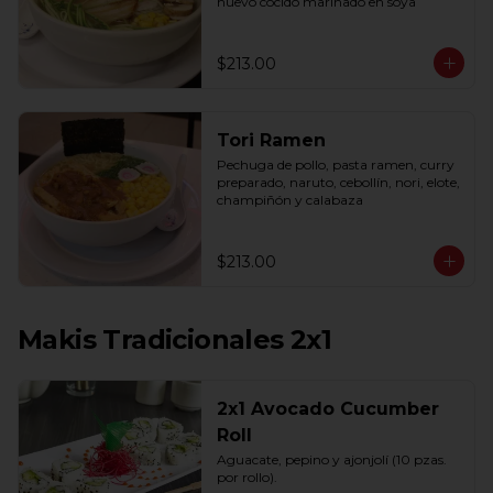
huevo cocido marinado en soya
$213.00
Tori Ramen
Pechuga de pollo, pasta ramen, curry 
preparado, naruto, cebollín, nori, elote, 
champiñón y calabaza
$213.00
Makis Tradicionales 2x1
2x1 Avocado Cucumber
Roll
Aguacate, pepino y ajonjolí (10 pzas. 
por rollo).