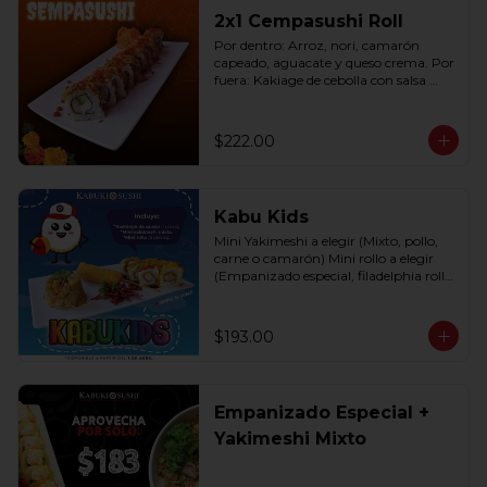
2x1 Cempasushi Roll
Por dentro: Arroz, nori, camarón 
capeado, aguacate y queso crema. Por 
fuera: Kakiage de cebolla con salsa 
lucky o chipotle (10 pzas. por rollo).
$222.00
Kabu Kids
Mini Yakimeshi a elegir (Mixto, pollo, 
carne o camarón) Mini rollo a elegir 
(Empanizado especial, filadelphia roll, 
california roll  y  Fruti roll)
$193.00
Empanizado Especial +
Yakimeshi Mixto