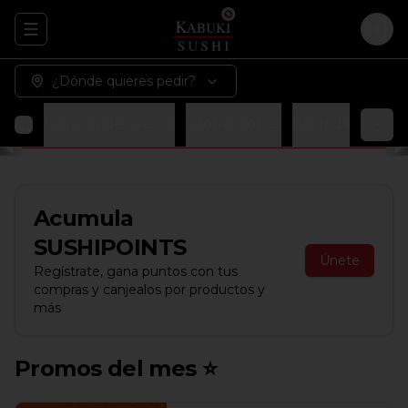
Abrir menu de navegación
Logi
¿Dónde quieres pedir?
Promos del mes ⭐
Promociones
Entradas
Sopa
Acumula
SUSHIPOINTS
Únete
Regístrate, gana puntos con tus
compras y canjealos por productos y
más
Promos del mes ⭐