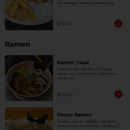
camarones y verduras al tempura.
$162.00
Ramen
Ramen Yasai
Pasta ramen, cebollín, nori, elote, 
fondo miso, champiñón, calabaza y 
zanahoria
$213.00
Shoyu Ramen
Chashu, naruto, cebollín, nori, elote, 
pasta ramen, champiñón, calabaza y 