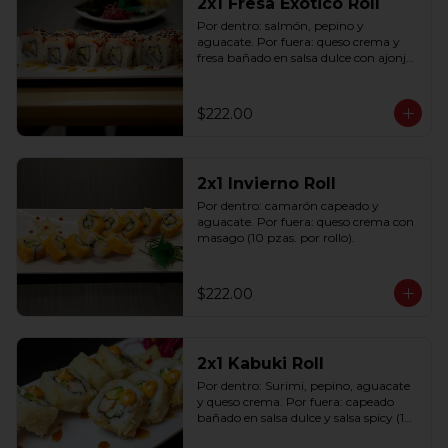
2x1 Fresa Exótico Roll
Por dentro: salmón, pepino y 
aguacate. Por fuera: queso crema y 
fresa bañado en salsa dulce con ajonjolí 
(10 pzas. por rollo).
$222.00
2x1 Invierno Roll
Por dentro: camarón capeado y 
aguacate. Por fuera: queso crema con 
masago (10 pzas. por rollo).
$222.00
2x1 Kabuki Roll
Por dentro: Surimi, pepino, aguacate 
y queso crema. Por fuera: capeado 
bañado en salsa dulce y salsa spicy (10 
pzas. por rollo).