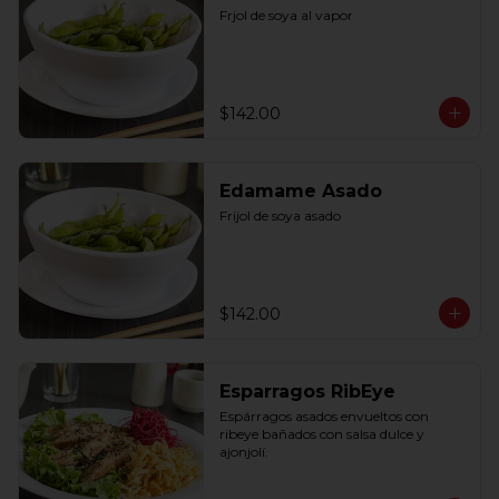
Frjol de soya al vapor
$142.00
Edamame Asado
Frijol de soya asado
$142.00
Esparragos RibEye
Espárragos asados envueltos con 
ribeye bañados con salsa dulce y 
ajonjolí.