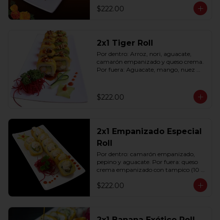
$222.00
2x1 Tiger Roll
Por dentro: Arroz, nori, aguacate, 
camarón empanizado y queso crema. 
Por fuera: Aguacate, mango, nuez 
picada caramelizada, salseado en salsa 
anguila (10 pzas. por rollo).
$222.00
2x1 Empanizado Especial
Roll
Por dentro: camarón empanizado, 
pepino y aguacate. Por fuera: queso 
crema empanizado con tampico (10 
pzas. por rollo).
$222.00
2x1 Banana Exótico Roll