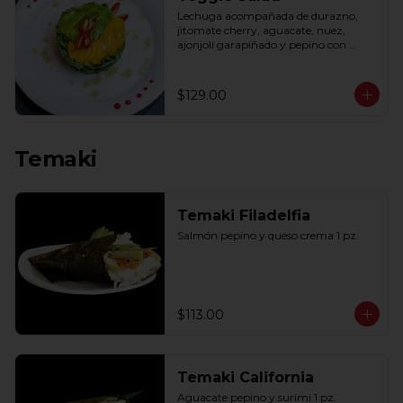
Lechuga acompañada de durazno, 
jitomate cherry, aguacate, nuez, 
ajonjolí garapiñado y pepino con 
aderezo de miel y mostaza.
$129.00
Temaki
Temaki Filadelfia
Salmón pepino y queso crema 1 pz.
$113.00
Temaki California
Aguacate pepino y surimi 1 pz.