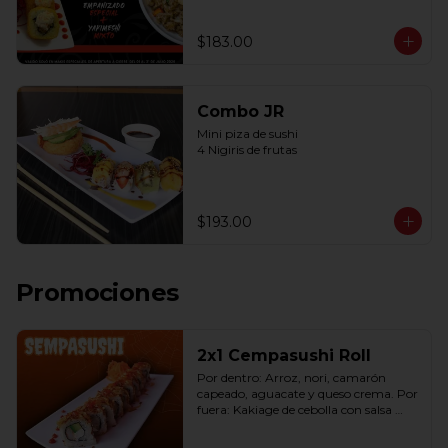
$183.00
Combo JR
Mini piza de sushi 

4 Nigiris de frutas
$193.00
Promociones
2x1 Cempasushi Roll
Por dentro: Arroz, nori, camarón 
capeado, aguacate y queso crema. Por 
fuera: Kakiage de cebolla con salsa 
lucky o chipotle (10 pzas. por rollo).