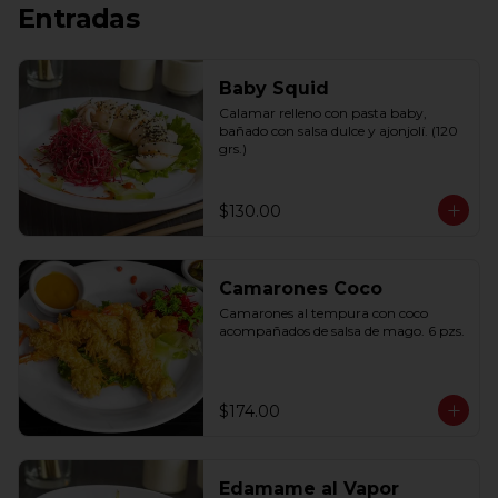
Entradas
Baby Squid
Calamar relleno con pasta baby, 
bañado con salsa dulce y ajonjolí. (120 
grs.)
$130.00
Camarones Coco
Camarones al tempura con coco 
acompañados de salsa de mago. 6 pzs.
$174.00
Edamame al Vapor