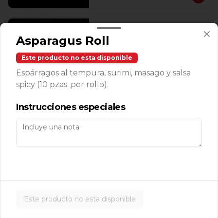
Temaki Roca
Asparagus Roll
Camarones roca, aguacate, masago y 
queso enchipotlado 1 pz.
Este producto no esta disponible
Espárragos al tempura, surimi, masago y salsa
spicy (10 pzas. por rollo).
$143.00
Instrucciones especiales
Makis
Avocado Cucumber Roll
Aguacate, pepino y ajonjolí (10 pzas. 
por rollo).
Este producto no esta disponible
$139.00