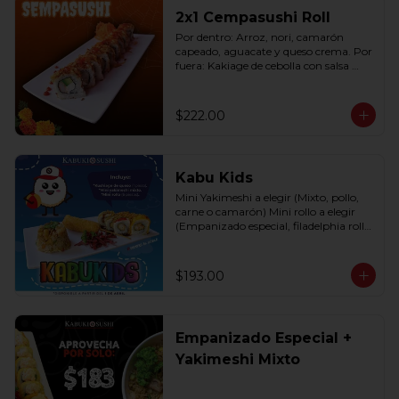
2x1 Cempasushi Roll
Por dentro: Arroz, nori, camarón 
capeado, aguacate y queso crema. Por 
fuera: Kakiage de cebolla con salsa 
lucky o chipotle (10 pzas. por rollo).
$222.00
Kabu Kids
Mini Yakimeshi a elegir (Mixto, pollo, 
carne o camarón) Mini rollo a elegir 
(Empanizado especial, filadelphia roll, 
california roll  y  Fruti roll)
$193.00
Empanizado Especial +
Yakimeshi Mixto