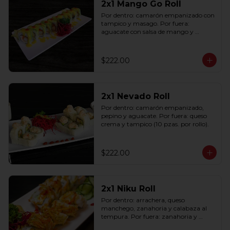
2x1 Mango Go Roll
Por dentro: camarón empanizado con 
tampico y masago. Por fuera: 
aguacate con salsa de mango y 
sriracha (10 pzas. por rollo).
$222.00
2x1 Nevado Roll
Por dentro: camarón empanizado, 
pepino y aguacate. Por fuera: queso 
crema y tampico (10 pzas. por rollo).
$222.00
2x1 Niku Roll
Por dentro: arrachera, queso 
manchego, zanahoria y calabaza al 
tempura. Por fuera: zanahoria y 
calabaza al tempura salsa lucky spicy 