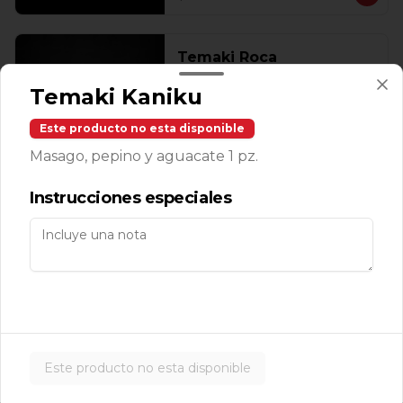
Temaki Roca
Camarones roca, aguacate, masago y 
Temaki Kaniku
queso enchipotlado 1 pz.
Este producto no esta disponible
Masago, pepino y aguacate 1 pz.
$143.00
Instrucciones especiales
Makis
Avocado Cucumber Roll
Aguacate, pepino y ajonjolí (10 pzas. 
por rollo).
Este producto no esta disponible
$139.00