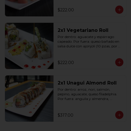
$222.00
2x1 Vegetariano Roll
Por dentro: aguacate y espárrago 
capeado. Por fuera: queso bañado en 
salsa dulce con ajonjolí (10 pzas, por 
rollo).
$222.00
2x1 Unagui Almond Roll
Por dentro: arroz, nori, salmón, 
pepino, aguacate, queso filadelphia. 
Por fuera: anguila y almendra, 
bañado en salsa dulce (10 pzas. por 
rollo).
$317.00