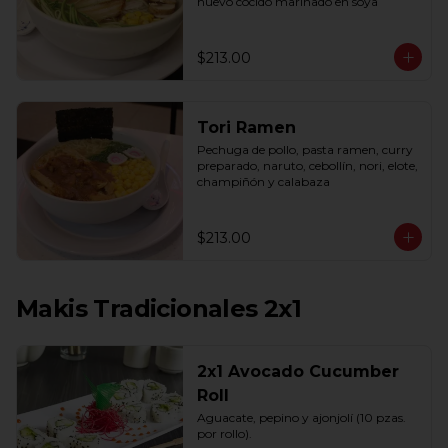
huevo cocido marinado en soya
$213.00
Tori Ramen
Pechuga de pollo, pasta ramen, curry 
preparado, naruto, cebollín, nori, elote, 
champiñón y calabaza
$213.00
Makis Tradicionales 2x1
2x1 Avocado Cucumber
Roll
Aguacate, pepino y ajonjolí (10 pzas. 
por rollo).