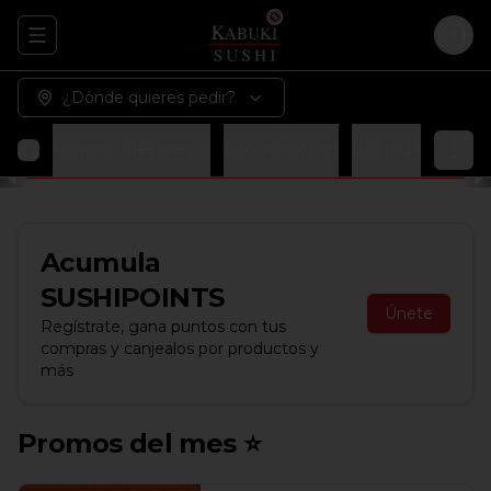
Abrir menu de navegación
Logi
¿Dónde quieres pedir?
Promos del mes ⭐
Promociones
Entradas
Sopa
Acumula
SUSHIPOINTS
Únete
Regístrate, gana puntos con tus
compras y canjealos por productos y
más
Promos del mes ⭐