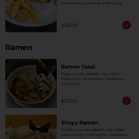
camarones y verduras al tempura.
$162.00
Ramen
Ramen Yasai
Pasta ramen, cebollín, nori, elote, 
fondo miso, champiñón, calabaza y 
zanahoria
$213.00
Shoyu Ramen
Chashu, naruto, cebollín, nori, elote, 
pasta ramen, champiñón, calabaza y 