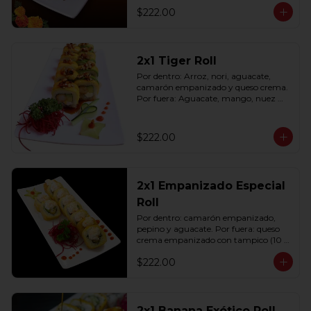
$222.00
2x1 Tiger Roll
Por dentro: Arroz, nori, aguacate, 
camarón empanizado y queso crema. 
Por fuera: Aguacate, mango, nuez 
picada caramelizada, salseado en salsa 
anguila (10 pzas. por rollo).
$222.00
2x1 Empanizado Especial
Roll
Por dentro: camarón empanizado, 
pepino y aguacate. Por fuera: queso 
crema empanizado con tampico (10 
pzas. por rollo).
$222.00
2x1 Banana Exótico Roll