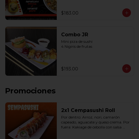
$183.00
Combo JR
Mini piza de sushi 

4 Nigiris de frutas
$193.00
Promociones
2x1 Cempasushi Roll
Por dentro: Arroz, nori, camarón 
capeado, aguacate y queso crema. Por 
fuera: Kakiage de cebolla con salsa 
lucky o chipotle (10 pzas. por rollo).