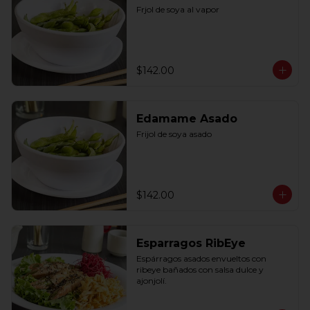
Frjol de soya al vapor
$142.00
Edamame Asado
Frijol de soya asado
$142.00
Esparragos RibEye
Espárragos asados envueltos con 
ribeye bañados con salsa dulce y 
ajonjolí.