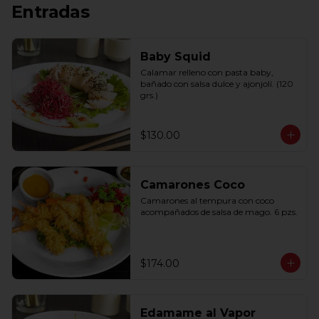
Entradas
Baby Squid
Calamar relleno con pasta baby, 
bañado con salsa dulce y ajonjolí. (120 
grs.)
$130.00
Camarones Coco
Camarones al tempura con coco 
acompañados de salsa de mago. 6 pzs.
$174.00
Edamame al Vapor