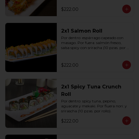
(10 pzas. por rollo).
$222.00
2x1 Salmon Roll
Por dentro: espárrago capeado con 
masago. Por fuera: salmón fresco, 
salsa spicy con sriracha (10 pzas. por 
rollo).
$222.00
2x1 Spicy Tuna Crunch
Roll
Por dentro: spicy tuna, pepino, 
aguacate y mekaki. Por fiuera nori: y 
srirascha (10 pzas. por rollo).
$222.00