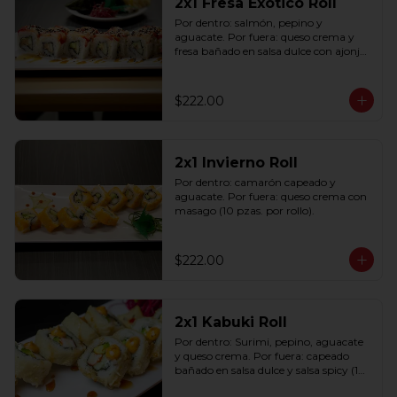
2x1 Fresa Exótico Roll
Por dentro: salmón, pepino y 
aguacate. Por fuera: queso crema y 
fresa bañado en salsa dulce con ajonjolí 
(10 pzas. por rollo).
$222.00
2x1 Invierno Roll
Por dentro: camarón capeado y 
aguacate. Por fuera: queso crema con 
masago (10 pzas. por rollo).
$222.00
2x1 Kabuki Roll
Por dentro: Surimi, pepino, aguacate 
y queso crema. Por fuera: capeado 
bañado en salsa dulce y salsa spicy (10 
pzas. por rollo).