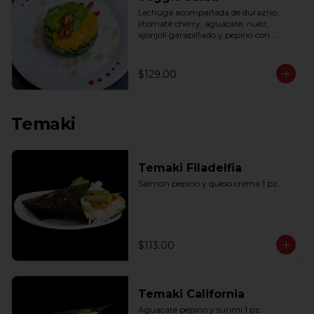
Lechuga acompañada de durazno, 
jitomate cherry, aguacate, nuez, 
ajonjolí garapiñado y pepino con 
aderezo de miel y mostaza.
$129.00
Temaki
Temaki Filadelfia
Salmón pepino y queso crema 1 pz.
$113.00
Temaki California
Aguacate pepino y surimi 1 pz.