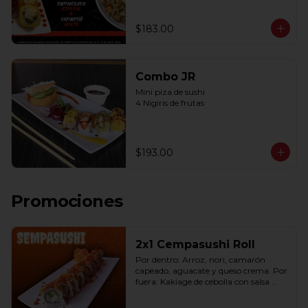
$183.00
Combo JR
Mini piza de sushi 

4 Nigiris de frutas
$193.00
Promociones
2x1 Cempasushi Roll
Por dentro: Arroz, nori, camarón 
capeado, aguacate y queso crema. Por 
fuera: Kakiage de cebolla con salsa 
lucky o chipotle (10 pzas. por rollo).