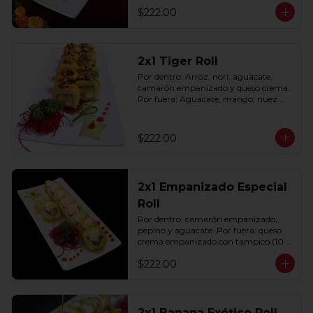
$222.00
2x1 Tiger Roll
Por dentro: Arroz, nori, aguacate, 
camarón empanizado y queso crema. 
Por fuera: Aguacate, mango, nuez 
picada caramelizada, salseado en salsa 
anguila (10 pzas. por rollo).
$222.00
2x1 Empanizado Especial
Roll
Por dentro: camarón empanizado, 
pepino y aguacate. Por fuera: queso 
crema empanizado con tampico (10 
pzas. por rollo).
$222.00
2x1 Banana Exótico Roll