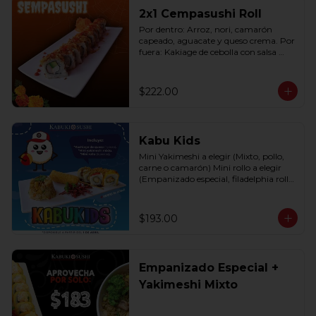
2x1 Cempasushi Roll
Por dentro: Arroz, nori, camarón 
capeado, aguacate y queso crema. Por 
fuera: Kakiage de cebolla con salsa 
lucky o chipotle (10 pzas. por rollo).
$222.00
Kabu Kids
Mini Yakimeshi a elegir (Mixto, pollo, 
carne o camarón) Mini rollo a elegir 
(Empanizado especial, filadelphia roll, 
california roll  y  Fruti roll)
$193.00
Empanizado Especial +
Yakimeshi Mixto