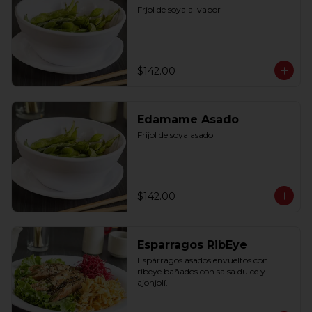
Frjol de soya al vapor
$142.00
Edamame Asado
Frijol de soya asado
$142.00
Esparragos RibEye
Espárragos asados envueltos con 
ribeye bañados con salsa dulce y 
ajonjolí.