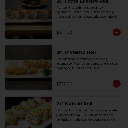
2x1 Fresa Exótico Roll
Por dentro: salmón, pepino y 
aguacate. Por fuera: queso crema y 
fresa bañado en salsa dulce con ajonjolí 
(10 pzas. por rollo).
$222.00
2x1 Invierno Roll
Por dentro: camarón capeado y 
aguacate. Por fuera: queso crema con 
masago (10 pzas. por rollo).
$222.00
2x1 Kabuki Roll
Por dentro: Surimi, pepino, aguacate 
y queso crema. Por fuera: capeado 
bañado en salsa dulce y salsa spicy (10 
pzas. por rollo).