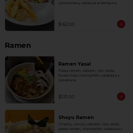
camarones y verduras al tempura.
$162.00
Ramen
Ramen Yasai
Pasta ramen, cebollín, nori, elote, 
fondo miso, champiñón, calabaza y 
zanahoria
$213.00
Shoyu Ramen
Chashu, naruto, cebollín, nori, elote, 
pasta ramen, champiñón, calabaza y 