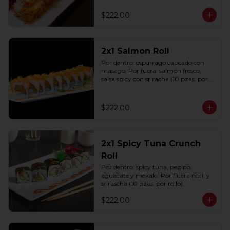
(10 pzas. por rollo).
$222.00
2x1 Salmon Roll
Por dentro: espárrago capeado con 
masago. Por fuera: salmón fresco, 
salsa spicy con sriracha (10 pzas. por 
rollo).
$222.00
2x1 Spicy Tuna Crunch
Roll
Por dentro: spicy tuna, pepino, 
aguacate y mekaki. Por fiuera nori: y 
srirascha (10 pzas. por rollo).
$222.00