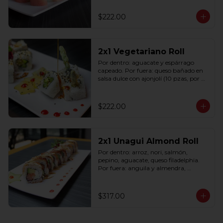
$222.00
2x1 Vegetariano Roll
Por dentro: aguacate y espárrago 
capeado. Por fuera: queso bañado en 
salsa dulce con ajonjolí (10 pzas, por 
rollo).
$222.00
2x1 Unagui Almond Roll
Por dentro: arroz, nori, salmón, 
pepino, aguacate, queso filadelphia. 
Por fuera: anguila y almendra, 
bañado en salsa dulce (10 pzas. por 
rollo).
$317.00