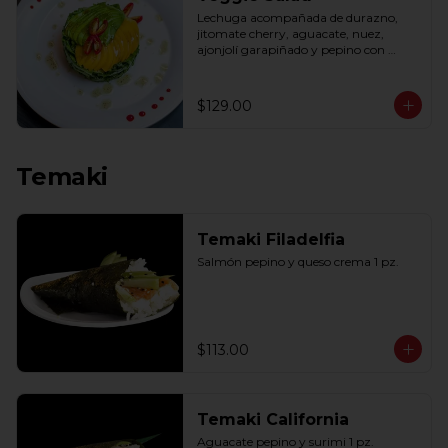
Lechuga acompañada de durazno, 
jitomate cherry, aguacate, nuez, 
ajonjolí garapiñado y pepino con 
aderezo de miel y mostaza.
$129.00
Temaki
Temaki Filadelfia
Salmón pepino y queso crema 1 pz.
$113.00
Temaki California
Aguacate pepino y surimi 1 pz.