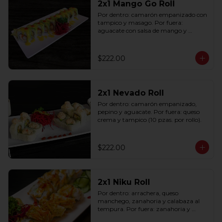
2x1 Mango Go Roll
Por dentro: camarón empanizado con 
tampico y masago. Por fuera: 
aguacate con salsa de mango y 
sriracha (10 pzas. por rollo).
$222.00
2x1 Nevado Roll
Por dentro: camarón empanizado, 
pepino y aguacate. Por fuera: queso 
crema y tampico (10 pzas. por rollo).
$222.00
2x1 Niku Roll
Por dentro: arrachera, queso 
manchego, zanahoria y calabaza al 
tempura. Por fuera: zanahoria y 
calabaza al tempura salsa lucky spicy 