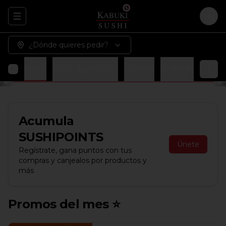
Abrir menu de navegación
Logi
¿Dónde quieres pedir?
maki
Makis
Makis Especiales
Postres
Ordenes Adicion
Acumula
SUSHIPOINTS
Únete
Regístrate, gana puntos con tus
compras y canjealos por productos y
más
Promos del mes ⭐