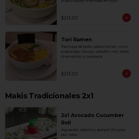
huevo cocido marinado en soya
$213.00
Tori Ramen
Pechuga de pollo, pasta ramen, curry 
preparado, naruto, cebollín, nori, elote, 
champiñón y calabaza
$213.00
Makis Tradicionales 2x1
2x1 Avocado Cucumber
Roll
Aguacate, pepino y ajonjolí (10 pzas. 
por rollo).