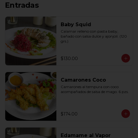
Entradas
Baby Squid
Calamar relleno con pasta baby, 
bañado con salsa dulce y ajonjolí. (120 
grs.)
$130.00
Camarones Coco
Camarones al tempura con coco 
acompañados de salsa de mago. 6 pzs.
$174.00
Edamame al Vapor