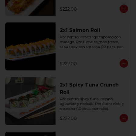
(10 pzas. por rollo).
$222.00
2x1 Salmon Roll
Por dentro: espárrago capeado con 
masago. Por fuera: salmón fresco, 
salsa spicy con sriracha (10 pzas. por 
rollo).
$222.00
2x1 Spicy Tuna Crunch
Roll
Por dentro: spicy tuna, pepino, 
aguacate y mekaki. Por fiuera nori: y 
srirascha (10 pzas. por rollo).
$222.00