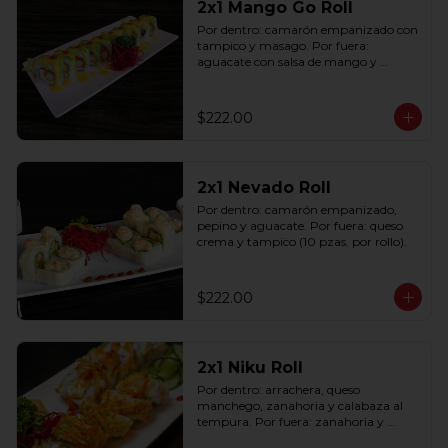
2x1 Mango Go Roll
Por dentro: camarón empanizado con 
tampico y masago. Por fuera: 
aguacate con salsa de mango y 
sriracha (10 pzas. por rollo).
$222.00
2x1 Nevado Roll
Por dentro: camarón empanizado, 
pepino y aguacate. Por fuera: queso 
crema y tampico (10 pzas. por rollo).
$222.00
2x1 Niku Roll
Por dentro: arrachera, queso 
manchego, zanahoria y calabaza al 
tempura. Por fuera: zanahoria y 
calabaza al tempura salsa lucky spicy 