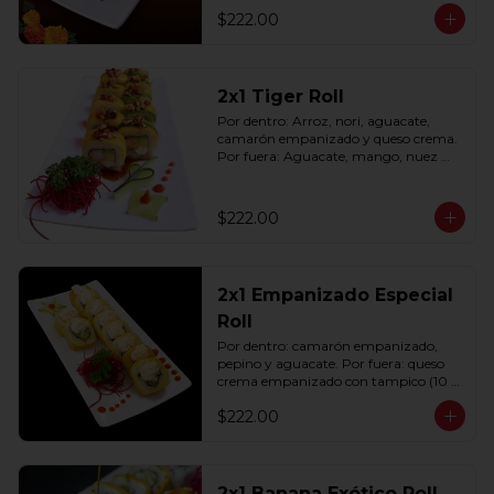
$222.00
2x1 Tiger Roll
Por dentro: Arroz, nori, aguacate, 
camarón empanizado y queso crema. 
Por fuera: Aguacate, mango, nuez 
picada caramelizada, salseado en salsa 
anguila (10 pzas. por rollo).
$222.00
2x1 Empanizado Especial
Roll
Por dentro: camarón empanizado, 
pepino y aguacate. Por fuera: queso 
crema empanizado con tampico (10 
pzas. por rollo).
$222.00
2x1 Banana Exótico Roll