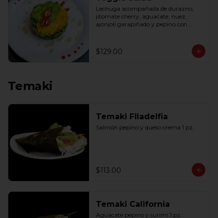
Lechuga acompañada de durazno, 
jitomate cherry, aguacate, nuez, 
ajonjolí garapiñado y pepino con 
aderezo de miel y mostaza.
$129.00
Temaki
Temaki Filadelfia
Salmón pepino y queso crema 1 pz.
$113.00
Temaki California
Aguacate pepino y surimi 1 pz.