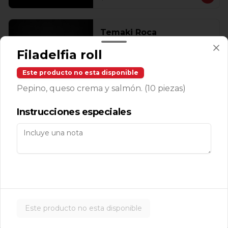
Temaki Roca
Camarones roca, aguacate, masago y 
Filadelfia roll
queso enchipotlado 1 pz.
Este producto no esta disponible
Pepino, queso crema y salmón. (10 piezas)
$143.00
Instrucciones especiales
Makis
Avocado Cucumber Roll
Aguacate, pepino y ajonjolí (10 pzas. 
por rollo).
Este producto no esta disponible
$139.00