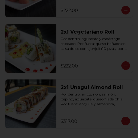
$222.00
2x1 Vegetariano Roll
Por dentro: aguacate y espárrago 
capeado. Por fuera: queso bañado en 
salsa dulce con ajonjolí (10 pzas, por 
rollo).
$222.00
2x1 Unagui Almond Roll
Por dentro: arroz, nori, salmón, 
pepino, aguacate, queso filadelphia. 
Por fuera: anguila y almendra, 
bañado en salsa dulce (10 pzas. por 
rollo).
$317.00