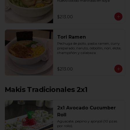
huevo cocido marinado en soya
$213.00
Tori Ramen
Pechuga de pollo, pasta ramen, curry 
preparado, naruto, cebollín, nori, elote, 
champiñón y calabaza
$213.00
Makis Tradicionales 2x1
2x1 Avocado Cucumber
Roll
Aguacate, pepino y ajonjolí (10 pzas. 
por rollo).