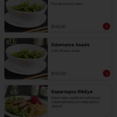
Frjol de soya al vapor
$142.00
Edamame Asado
Frijol de soya asado
$142.00
Esparragos RibEye
Espárragos asados envueltos con 
ribeye bañados con salsa dulce y 
ajonjolí.