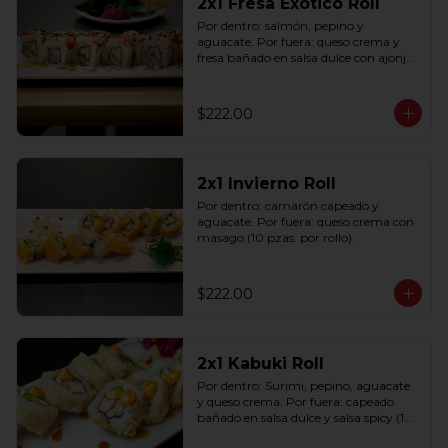
2x1 Fresa Exótico Roll
Por dentro: salmón, pepino y 
aguacate. Por fuera: queso crema y 
fresa bañado en salsa dulce con ajonjolí 
(10 pzas. por rollo).
$222.00
2x1 Invierno Roll
Por dentro: camarón capeado y 
aguacate. Por fuera: queso crema con 
masago (10 pzas. por rollo).
$222.00
2x1 Kabuki Roll
Por dentro: Surimi, pepino, aguacate 
y queso crema. Por fuera: capeado 
bañado en salsa dulce y salsa spicy (10 
pzas. por rollo).