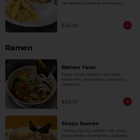
camarones y verduras al tempura.
$162.00
Ramen
Ramen Yasai
Pasta ramen, cebollín, nori, elote, 
fondo miso, champiñón, calabaza y 
zanahoria
$213.00
Shoyu Ramen
Chashu, naruto, cebollín, nori, elote, 
pasta ramen, champiñón, calabaza y 