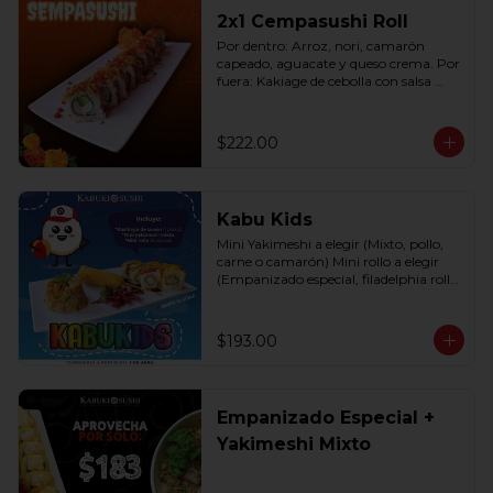
2x1 Cempasushi Roll
Por dentro: Arroz, nori, camarón 
capeado, aguacate y queso crema. Por 
fuera: Kakiage de cebolla con salsa 
lucky o chipotle (10 pzas. por rollo).
$222.00
Kabu Kids
Mini Yakimeshi a elegir (Mixto, pollo, 
carne o camarón) Mini rollo a elegir 
(Empanizado especial, filadelphia roll, 
california roll  y  Fruti roll)
$193.00
Empanizado Especial +
Yakimeshi Mixto