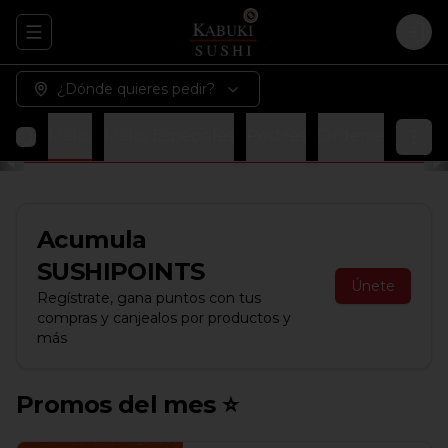
Abrir menu de navegación
Logi
¿Dónde quieres pedir?
maki
Makis
Makis Especiales
Postres
Ordenes Adicion
Acumula
SUSHIPOINTS
Únete
Regístrate, gana puntos con tus
compras y canjealos por productos y
más
Promos del mes ⭐