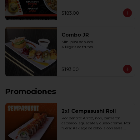
$183.00
Combo JR
Mini piza de sushi 

4 Nigiris de frutas
$193.00
Promociones
2x1 Cempasushi Roll
Por dentro: Arroz, nori, camarón 
capeado, aguacate y queso crema. Por 
fuera: Kakiage de cebolla con salsa 
lucky o chipotle (10 pzas. por rollo).