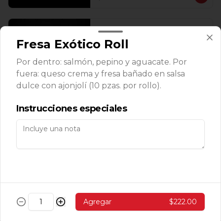
Temaki Roca
Fresa Exótico Roll
Camarones roca, aguacate, masago y 
queso enchipotlado 1 pz.
Por dentro: salmón, pepino y aguacate. Por
fuera: queso crema y fresa bañado en salsa
dulce con ajonjolí (10 pzas. por rollo).
$143.00
Instrucciones especiales
Makis
Avocado Cucumber Roll
Aguacate, pepino y ajonjolí (10 pzas. 
por rollo).
Agregar
$222.00
$139.00