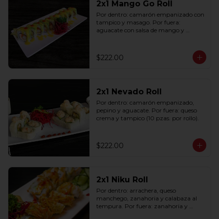
2x1 Mango Go Roll
Por dentro: camarón empanizado con 
tampico y masago. Por fuera: 
aguacate con salsa de mango y 
sriracha (10 pzas. por rollo).
$222.00
2x1 Nevado Roll
Por dentro: camarón empanizado, 
pepino y aguacate. Por fuera: queso 
crema y tampico (10 pzas. por rollo).
$222.00
2x1 Niku Roll
Por dentro: arrachera, queso 
manchego, zanahoria y calabaza al 
tempura. Por fuera: zanahoria y 
calabaza al tempura salsa lucky spicy 