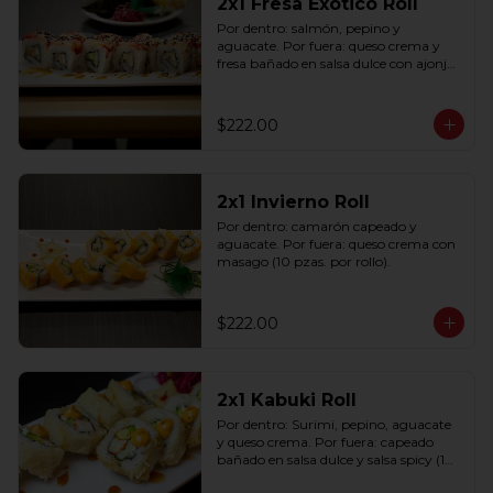
2x1 Fresa Exótico Roll
Por dentro: salmón, pepino y 
aguacate. Por fuera: queso crema y 
fresa bañado en salsa dulce con ajonjolí 
(10 pzas. por rollo).
$222.00
2x1 Invierno Roll
Por dentro: camarón capeado y 
aguacate. Por fuera: queso crema con 
masago (10 pzas. por rollo).
$222.00
2x1 Kabuki Roll
Por dentro: Surimi, pepino, aguacate 
y queso crema. Por fuera: capeado 
bañado en salsa dulce y salsa spicy (10 
pzas. por rollo).