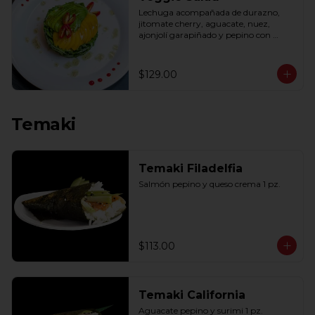
Lechuga acompañada de durazno, 
jitomate cherry, aguacate, nuez, 
ajonjolí garapiñado y pepino con 
aderezo de miel y mostaza.
$129.00
Temaki
Temaki Filadelfia
Salmón pepino y queso crema 1 pz.
$113.00
Temaki California
Aguacate pepino y surimi 1 pz.