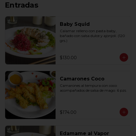
Entradas
Baby Squid
Calamar relleno con pasta baby, 
bañado con salsa dulce y ajonjolí. (120 
grs.)
$130.00
Camarones Coco
Camarones al tempura con coco 
acompañados de salsa de mago. 6 pzs.
$174.00
Edamame al Vapor