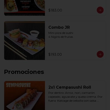
$183.00
Combo JR
Mini piza de sushi 

4 Nigiris de frutas
$193.00
Promociones
2x1 Cempasushi Roll
Por dentro: Arroz, nori, camarón 
capeado, aguacate y queso crema. Por 
fuera: Kakiage de cebolla con salsa 
lucky o chipotle (10 pzas. por rollo).