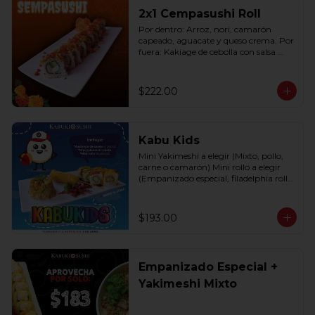
2x1 Cempasushi Roll
Por dentro: Arroz, nori, camarón 
capeado, aguacate y queso crema. Por 
fuera: Kakiage de cebolla con salsa 
lucky o chipotle (10 pzas. por rollo).
$222.00
Kabu Kids
Mini Yakimeshi a elegir (Mixto, pollo, 
carne o camarón) Mini rollo a elegir 
(Empanizado especial, filadelphia roll, 
california roll  y  Fruti roll)
$193.00
Empanizado Especial +
Yakimeshi Mixto