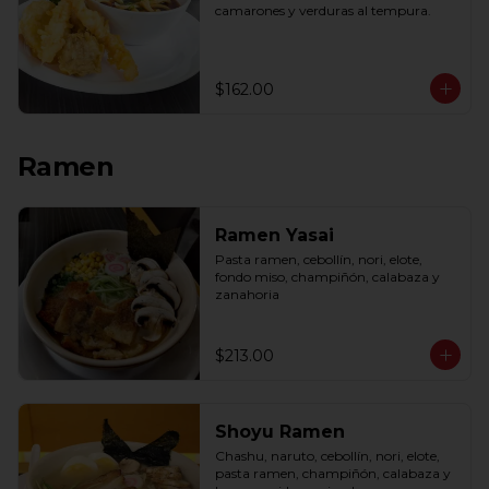
camarones y verduras al tempura.
$162.00
Ramen
Ramen Yasai
Pasta ramen, cebollín, nori, elote, 
fondo miso, champiñón, calabaza y 
zanahoria
$213.00
Shoyu Ramen
Chashu, naruto, cebollín, nori, elote, 
pasta ramen, champiñón, calabaza y 