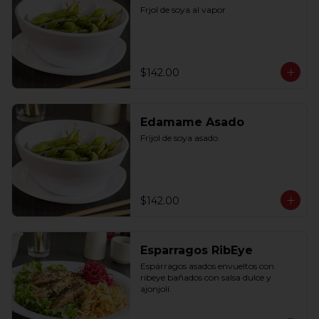
Frjol de soya al vapor
$142.00
Edamame Asado
Frijol de soya asado
$142.00
Esparragos RibEye
Espárragos asados envueltos con 
ribeye bañados con salsa dulce y 
ajonjolí.