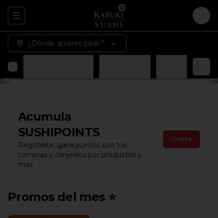
Abrir menu de navegación
Logi
¿Dónde quieres pedir?
Promos del mes ⭐
Promociones
Entradas
Sopa
Acumula
SUSHIPOINTS
Únete
Regístrate, gana puntos con tus
compras y canjealos por productos y
más
Promos del mes ⭐