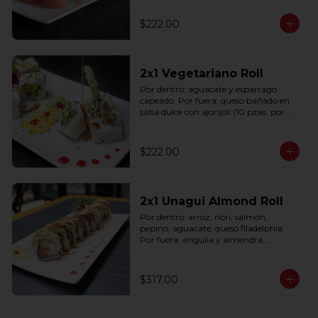
$222.00
2x1 Vegetariano Roll
Por dentro: aguacate y espárrago 
capeado. Por fuera: queso bañado en 
salsa dulce con ajonjolí (10 pzas, por 
rollo).
$222.00
2x1 Unagui Almond Roll
Por dentro: arroz, nori, salmón, 
pepino, aguacate, queso filadelphia. 
Por fuera: anguila y almendra, 
bañado en salsa dulce (10 pzas. por 
rollo).
$317.00