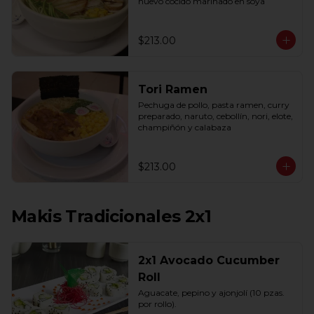
huevo cocido marinado en soya
$213.00
Tori Ramen
Pechuga de pollo, pasta ramen, curry 
preparado, naruto, cebollín, nori, elote, 
champiñón y calabaza
$213.00
Makis Tradicionales 2x1
2x1 Avocado Cucumber
Roll
Aguacate, pepino y ajonjolí (10 pzas. 
por rollo).