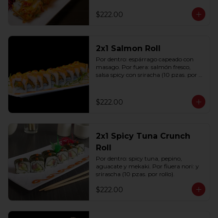
(10 pzas. por rollo).
$222.00
2x1 Salmon Roll
Por dentro: espárrago capeado con 
masago. Por fuera: salmón fresco, 
salsa spicy con sriracha (10 pzas. por 
rollo).
$222.00
2x1 Spicy Tuna Crunch
Roll
Por dentro: spicy tuna, pepino, 
aguacate y mekaki. Por fiuera nori: y 
srirascha (10 pzas. por rollo).
$222.00