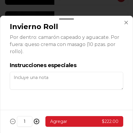
Temaki Roca
Invierno Roll
Camarones roca, aguacate, masago y 
queso enchipotlado 1 pz.
Por dentro: camarón capeado y aguacate. Por
fuera: queso crema con masago (10 pzas. por
rollo).
$143.00
Instrucciones especiales
Makis
Avocado Cucumber Roll
Aguacate, pepino y ajonjolí (10 pzas. 
por rollo).
Agregar
$222.00
$139.00