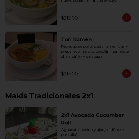
huevo cocido marinado en soya
$213.00
Tori Ramen
Pechuga de pollo, pasta ramen, curry 
preparado, naruto, cebollín, nori, elote, 
champiñón y calabaza
$213.00
Makis Tradicionales 2x1
2x1 Avocado Cucumber
Roll
Aguacate, pepino y ajonjolí (10 pzas. 
por rollo).