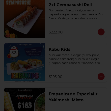
2x1 Cempasushi Roll
Por dentro: Arroz, nori, camarón 
capeado, aguacate y queso crema. Por 
fuera: Kakiage de cebolla con salsa 
lucky o chipotle (10 pzas. por rollo).
$222.00
Kabu Kids
Mini Yakimeshi a elegir (Mixto, pollo, 
carne o camarón) Mini rollo a elegir 
(Empanizado especial, filadelphia roll, 
california roll  y  Fruti roll)
$193.00
Empanizado Especial +
Yakimeshi Mixto