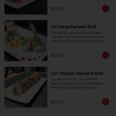
$222.00
2x1 Vegetariano Roll
Por dentro: aguacate y espárrago 
capeado. Por fuera: queso bañado en 
salsa dulce con ajonjolí (10 pzas, por 
rollo).
$222.00
2x1 Unagui Almond Roll
Por dentro: arroz, nori, salmón, 
pepino, aguacate, queso filadelphia. 
Por fuera: anguila y almendra, 
bañado en salsa dulce (10 pzas. por 
rollo).
$317.00