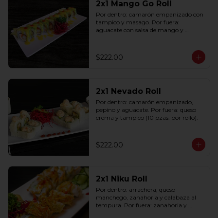
2x1 Mango Go Roll
Por dentro: camarón empanizado con 
tampico y masago. Por fuera: 
aguacate con salsa de mango y 
sriracha (10 pzas. por rollo).
$222.00
2x1 Nevado Roll
Por dentro: camarón empanizado, 
pepino y aguacate. Por fuera: queso 
crema y tampico (10 pzas. por rollo).
$222.00
2x1 Niku Roll
Por dentro: arrachera, queso 
manchego, zanahoria y calabaza al 
tempura. Por fuera: zanahoria y 
calabaza al tempura salsa lucky spicy 