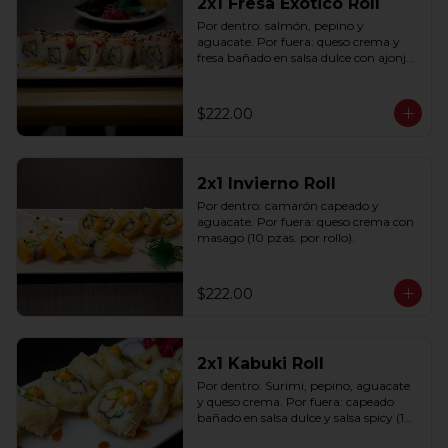
2x1 Fresa Exótico Roll
Por dentro: salmón, pepino y 
aguacate. Por fuera: queso crema y 
fresa bañado en salsa dulce con ajonjolí 
(10 pzas. por rollo).
$222.00
2x1 Invierno Roll
Por dentro: camarón capeado y 
aguacate. Por fuera: queso crema con 
masago (10 pzas. por rollo).
$222.00
2x1 Kabuki Roll
Por dentro: Surimi, pepino, aguacate 
y queso crema. Por fuera: capeado 
bañado en salsa dulce y salsa spicy (10 
pzas. por rollo).