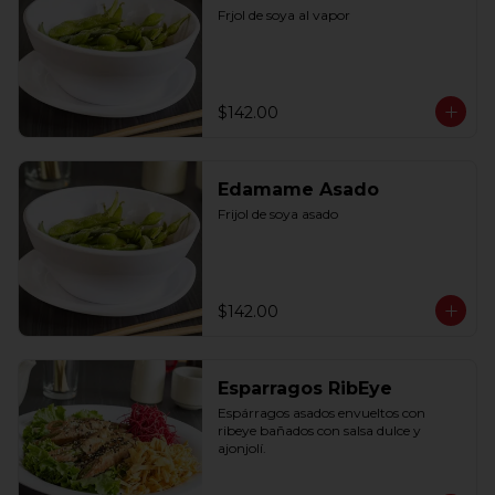
Frjol de soya al vapor
$142.00
Edamame Asado
Frijol de soya asado
$142.00
Esparragos RibEye
Espárragos asados envueltos con 
ribeye bañados con salsa dulce y 
ajonjolí.