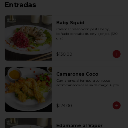
Entradas
Baby Squid
Calamar relleno con pasta baby, 
bañado con salsa dulce y ajonjolí. (120 
grs.)
$130.00
Camarones Coco
Camarones al tempura con coco 
acompañados de salsa de mago. 6 pzs.
$174.00
Edamame al Vapor