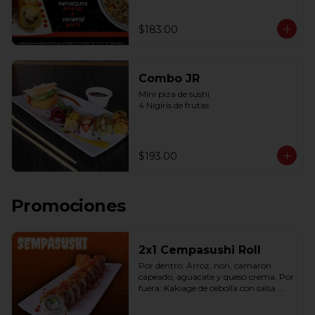
$183.00
Combo JR
Mini piza de sushi 

4 Nigiris de frutas
$193.00
Promociones
2x1 Cempasushi Roll
Por dentro: Arroz, nori, camarón 
capeado, aguacate y queso crema. Por 
fuera: Kakiage de cebolla con salsa 
lucky o chipotle (10 pzas. por rollo).