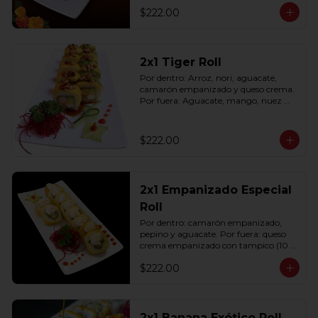
$222.00
2x1 Tiger Roll
Por dentro: Arroz, nori, aguacate, 
camarón empanizado y queso crema. 
Por fuera: Aguacate, mango, nuez 
picada caramelizada, salseado en salsa 
anguila (10 pzas. por rollo).
$222.00
2x1 Empanizado Especial
Roll
Por dentro: camarón empanizado, 
pepino y aguacate. Por fuera: queso 
crema empanizado con tampico (10 
pzas. por rollo).
$222.00
2x1 Banana Exótico Roll