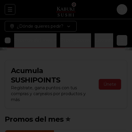
Abrir menu de navegación
Logi
¿Dónde quieres pedir?
Promos del mes ⭐
Promociones
Entradas
Sopa
Acumula
SUSHIPOINTS
Únete
Regístrate, gana puntos con tus
compras y canjealos por productos y
más
Promos del mes ⭐