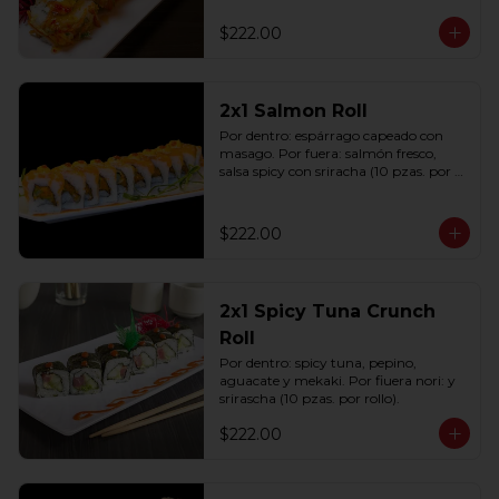
(10 pzas. por rollo).
$222.00
2x1 Salmon Roll
Por dentro: espárrago capeado con 
masago. Por fuera: salmón fresco, 
salsa spicy con sriracha (10 pzas. por 
rollo).
$222.00
2x1 Spicy Tuna Crunch
Roll
Por dentro: spicy tuna, pepino, 
aguacate y mekaki. Por fiuera nori: y 
srirascha (10 pzas. por rollo).
$222.00