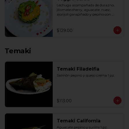
Lechuga acompañada de durazno, 
jitomate cherry, aguacate, nuez, 
ajonjolí garapiñado y pepino con 
aderezo de miel y mostaza.
$129.00
Temaki
Temaki Filadelfia
Salmón pepino y queso crema 1 pz.
$113.00
Temaki California
Aguacate pepino y surimi 1 pz.