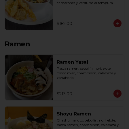
camarones y verduras al tempura.
$162.00
Ramen
Ramen Yasai
Pasta ramen, cebollín, nori, elote, 
fondo miso, champiñón, calabaza y 
zanahoria
$213.00
Shoyu Ramen
Chashu, naruto, cebollín, nori, elote, 
pasta ramen, champiñón, calabaza y 