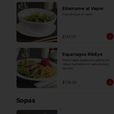
Edamame al Vapor
Frjol de soya al vapor
$142.00
Esparragos RibEye
Espárragos asados envueltos con 
ribeye bañados con salsa dulce y 
ajonjolí.
$178.00
Sopas