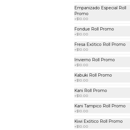
Empanizado Especial Roll
Promo
2x1 Mango Go Roll
+
$10.00
Por dentro: camarón empanizado 
con tampico y masago. Por fuera: 
Fondue Roll Promo
aguacate con salsa de mango y 
+
$10.00
sriracha (10 pzas. por rollo).
Fresa Exótico Roll Promo
$222.00
+
$10.00
Invierno Roll Promo
+
$10.00
2x1 Niku Roll
Por dentro: arrachera, queso 
Kabuki Roll Promo
manchego, zanahoria y calabaza 
+
$10.00
al tempura. Por fuera: zanahoria 
y calabaza al tempura salsa lucky 
Kani Roll Promo
spicy (10 pzas. por rollo).
+
$10.00
$222.00
Kani Tampico Roll Promo
+
$10.00
2x1 Spicy Tuna Crunch
Kiwi Exótico Roll Promo
+
$10.00
Roll