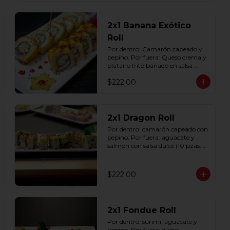
2x1 Banana Exótico
Roll
Por dentro: Camarón capeado y 
pepino. Por fuera: Queso crema y 
plátano frito bañado en salsa 
dulce con ajonjolí (10 pzas. por 
$222.00
rollo).
2x1 Dragon Roll
Por dentro: camarón capeado con 
pepino. Por fuera: aguacate y 
salmón con salsa dulce (10 pzas. 
por rollo).
$222.00
2x1 Fondue Roll
Por dentro: surimi, aguacate y 
pepino. Por fuera: queso 