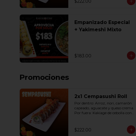
$222.00
Empanizado Especial
+ Yakimeshi Mixto
$183.00
Promociones
2x1 Cempasushi Roll
Por dentro: Arroz, nori, camarón 
capeado, aguacate y queso crema. 
Por fuera: Kakiage de cebolla con 
salsa lucky o chipotle (10 pzas. por 
rollo).
$222.00