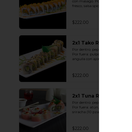
con masago. Por fuera: salmón 
fresco, salsa spicy con sriracha (10 
pzas. por rollo).
$222.00
2x1 Tako Roll
Por dentro: pepino y aguacate. 
Por fuera: pulpo, queso y salsa de 
anguila con ajonjolí (10 pzas. por 
rollo).
$222.00
2x1 Tuna Roll
Por dentro: pepino y aguacate. 
Por fuera: atún, salsa spicy con 
sriracha (10 pzas. por rollo).
$222.00