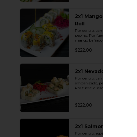
2x1 Mango Exótico
Roll
Por dentro: camarón capeado con 
pepino. Por fuera: queso crema y 
mango bañado en salsa dulce con 
ajonjolí (10 pzas. por rollo).
$222.00
2x1 Nevado Roll
Por dentro: camarón 
empanizado, pepino y aguacate. 
Por fuera: queso crema y tampico 
(10 pzas. por rollo).
$222.00
2x1 Salmon Roll
Por dentro: espárrago capeado 