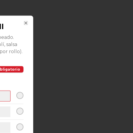
ll
Close
peado.
lí, salsa
por rollo).
bligatorio