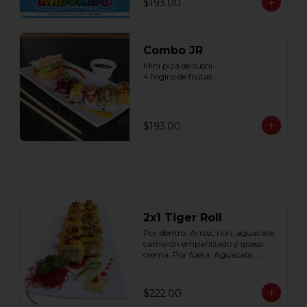
$193.00
Combo JR
Mini piza de sushi 

4 Nigiris de frutas
$193.00
2x1 Tiger Roll
Por dentro: Arroz, nori, aguacate, 
camarón empanizado y queso 
crema. Por fuera: Aguacate, 
mango, nuez picada 
caramelizada, salseado en salsa 
anguila (10 pzas. por rollo).
$222.00