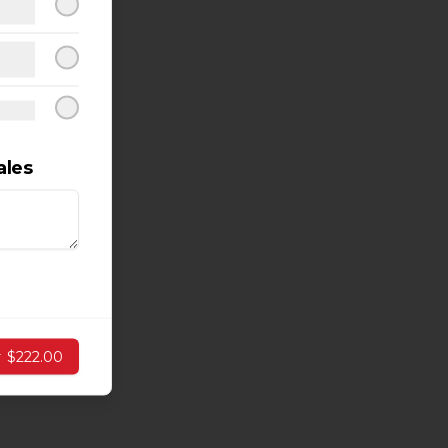
ales
r
$222.00