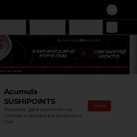
Login
oz Oriental
Platos Fuertes
Nigiri y Sashimi
Ensaladas
Acumula
SUSHIPOINTS
Únete
Regístrate, gana puntos con tus
compras y canjealos por productos y
más