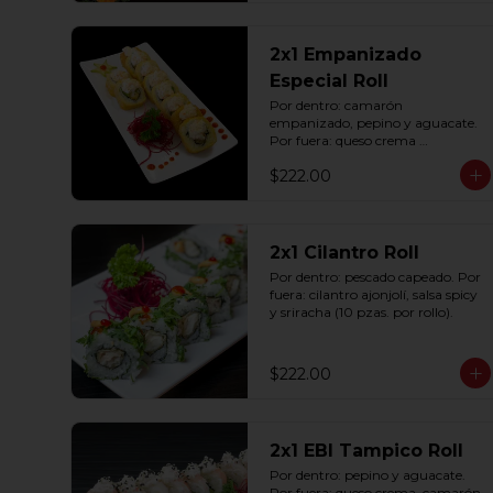
2x1 Empanizado
Especial Roll
Por dentro: camarón 
empanizado, pepino y aguacate. 
Por fuera: queso crema 
empanizado con tampico (10 
$222.00
pzas. por rollo).
2x1 Cilantro Roll
Por dentro: pescado capeado. Por 
fuera: cilantro ajonjolí, salsa spicy 
y sriracha (10 pzas. por rollo).
$222.00
2x1 EBI Tampico Roll
Por dentro: pepino y aguacate. 
Por fuera: queso crema, camarón, 