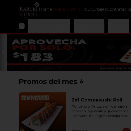
Home
Pide a Domicilio
Sucursales
Contratació
Promos del mes ⭐
Promociones
Entradas
Promos del mes ⭐
2x1 Cempasushi Roll
Por dentro: Arroz, nori, camarón 
capeado, aguacate y queso crema. 
Por fuera: Kakiage de cebolla con 
salsa lucky o chipotle (10 pzas. por 
rollo).