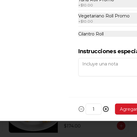
+
$10.00
Vegetariano Roll Promo
+
$10.00
Cilantro Roll
Instrucciones especi
Camarones Coco
Camarones al tempura con coco 
acompañados de salsa de mago. 6 
Agrega
pzs.
$174.00