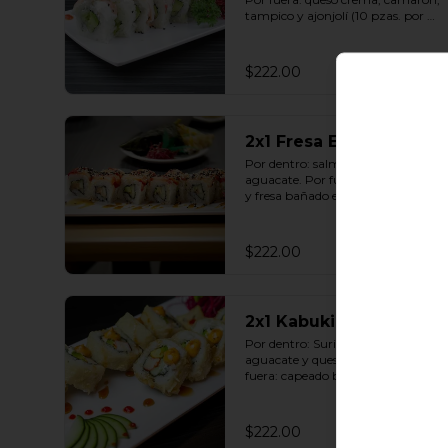
tampico y ajonjolí (10 pzas. por 
rollo).
$222.00
2x1 Fresa Exótico Roll
Por dentro: salmón, pepino y 
aguacate. Por fuera: queso crema 
y fresa bañado en salsa dulce con 
ajonjolí (10 pzas. por rollo).
$222.00
2x1 Kabuki Roll
Por dentro: Surimi, pepino, 
aguacate y queso crema. Por 
fuera: capeado bañado en salsa 
dulce y salsa spicy (10 pzas. por 
rollo).
$222.00