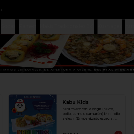
n
Sopas
Ramen
Makis Tradicionales 2x1
Kushiages
Arr
Kabu Kids
Mini Yakimeshi a elegir (Mixto, 
pollo, carne o camarón) Mini rollo 
a elegir (Empanizado especial, 
filadelphia roll, california roll  y  
Fruti roll)