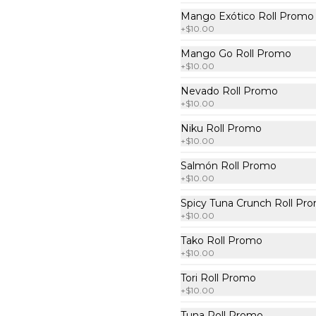
Por dentro: spicy tuna, pepino, 
Mango Exótico Roll Promo
aguacate y mekaki. Por fiuera 
+
$10.00
nori: y srirascha (10 pzas. por 
rollo).
Mango Go Roll Promo
$222.00
+
$10.00
Nevado Roll Promo
2x1 Tori Roll
+
$10.00
Por dentro: pollo a la plancha, 
Niku Roll Promo
espárrago capeado, queso 
+
$10.00
manchego. Por fuera: 
empanizado con salsa chipotle (10 
pzas. por rollo).
Salmón Roll Promo
+
$10.00
$222.00
Spicy Tuna Crunch Roll Pr
+
$10.00
2x1 Vegetariano Roll
Tako Roll Promo
Por dentro: aguacate y espárrago 
+
$10.00
capeado. Por fuera: queso bañado 
en salsa dulce con ajonjolí (10 pzas, 
Tori Roll Promo
por rollo).
+
$10.00
$222.00
Tuna Roll Promo