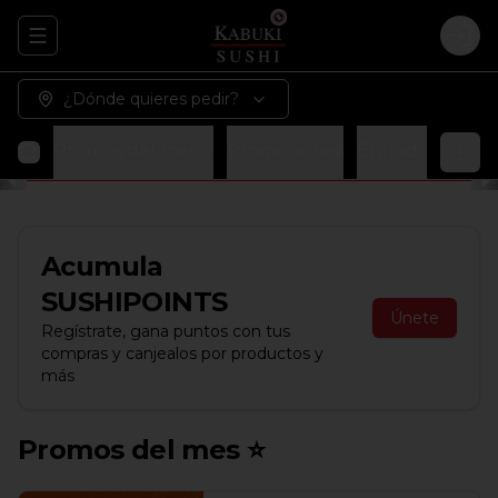
Abrir menu de navegación
Logi
¿Dónde quieres pedir?
Promos del mes ⭐
Promociones
Entradas
Sopa
Acumula
SUSHIPOINTS
Únete
Regístrate, gana puntos con tus
compras y canjealos por productos y
más
Promos del mes ⭐