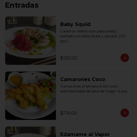
Entradas
Baby Squid
Calamar relleno con pasta baby, 
bañado con salsa dulce y ajonjolí. (120 
grs.)
$130.00
Camarones Coco
Camarones al tempura con coco 
acompañados de salsa de mago. 6 pzs.
$174.00
Edamame al Vapor