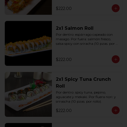
(10 pzas. por rollo).
$222.00
2x1 Salmon Roll
Por dentro: espárrago capeado con 
masago. Por fuera: salmón fresco, 
salsa spicy con sriracha (10 pzas. por 
rollo).
$222.00
2x1 Spicy Tuna Crunch
Roll
Por dentro: spicy tuna, pepino, 
aguacate y mekaki. Por fiuera nori: y 
srirascha (10 pzas. por rollo).
$222.00