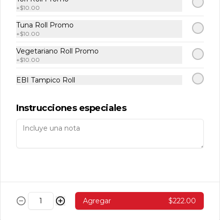
+
$10.00
Tuna Roll Promo
Temaki Roca
+
$10.00
Camarones roca, aguacate, masago y 
queso enchipotlado 1 pz.
Vegetariano Roll Promo
+
$10.00
EBI Tampico Roll
$143.00
Instrucciones especiales
Makis
Avocado Cucumber Roll
Aguacate, pepino y ajonjolí (10 pzas. 
por rollo).
Agregar
$222.00
$139.00