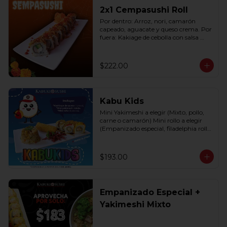
2x1 Cempasushi Roll
Por dentro: Arroz, nori, camarón 
capeado, aguacate y queso crema. Por 
fuera: Kakiage de cebolla con salsa 
lucky o chipotle (10 pzas. por rollo).
$222.00
Kabu Kids
Mini Yakimeshi a elegir (Mixto, pollo, 
carne o camarón) Mini rollo a elegir 
(Empanizado especial, filadelphia roll, 
california roll  y  Fruti roll)
$193.00
Empanizado Especial +
Yakimeshi Mixto