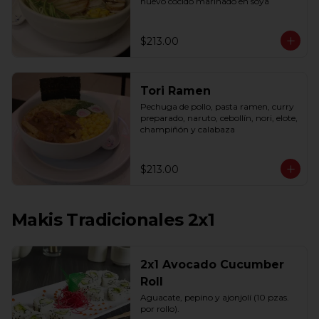
huevo cocido marinado en soya
$213.00
Tori Ramen
Pechuga de pollo, pasta ramen, curry 
preparado, naruto, cebollín, nori, elote, 
champiñón y calabaza
$213.00
Makis Tradicionales 2x1
2x1 Avocado Cucumber
Roll
Aguacate, pepino y ajonjolí (10 pzas. 
por rollo).