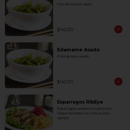
Frjol de soya al vapor
$142.00
Edamame Asado
Frijol de soya asado
$142.00
Esparragos RibEye
Espárragos asados envueltos con 
ribeye bañados con salsa dulce y 
ajonjolí.