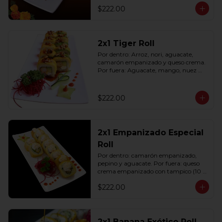
$222.00
2x1 Tiger Roll
Por dentro: Arroz, nori, aguacate, 
camarón empanizado y queso crema. 
Por fuera: Aguacate, mango, nuez 
picada caramelizada, salseado en salsa 
anguila (10 pzas. por rollo).
$222.00
2x1 Empanizado Especial
Roll
Por dentro: camarón empanizado, 
pepino y aguacate. Por fuera: queso 
crema empanizado con tampico (10 
pzas. por rollo).
$222.00
2x1 Banana Exótico Roll