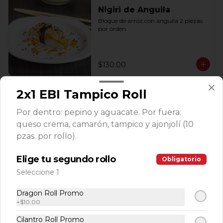
Nigiri de Anguila
Bloque de arroz con anguila 2 piezas 
por orden.
$130.00
2x1 EBI Tampico Roll
Nigiri de Salmón
Bloque de arroz con salmón 2 piezas 
Por dentro: pepino y aguacate. Por fuera:
por orden.
queso crema, camarón, tampico y ajonjolí (10
pzas. por rollo).
$119.00
Elige tu segundo rollo
Obligatorio
Seleccione 1
Ensaladas
Dragon Roll Promo
+
$10.00
Cilantro Roll Promo
Veggie Salad