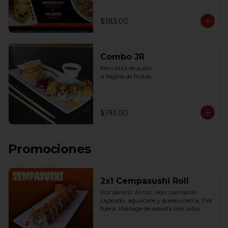
$183.00
Combo JR
Mini piza de sushi 

4 Nigiris de frutas
$193.00
Promociones
2x1 Cempasushi Roll
Por dentro: Arroz, nori, camarón 
capeado, aguacate y queso crema. Por 
fuera: Kakiage de cebolla con salsa 
lucky o chipotle (10 pzas. por rollo).