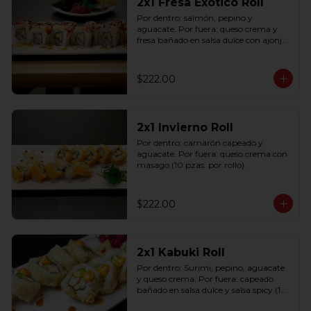
2x1 Fresa Exótico Roll
Por dentro: salmón, pepino y 
aguacate. Por fuera: queso crema y 
fresa bañado en salsa dulce con ajonjolí 
(10 pzas. por rollo).
$222.00
2x1 Invierno Roll
Por dentro: camarón capeado y 
aguacate. Por fuera: queso crema con 
masago (10 pzas. por rollo).
$222.00
2x1 Kabuki Roll
Por dentro: Surimi, pepino, aguacate 
y queso crema. Por fuera: capeado 
bañado en salsa dulce y salsa spicy (10 
pzas. por rollo).