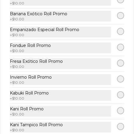
+
$10.00
Lechuga acompañada de durazno, 
jitomate cherry, aguacate, nuez, 
Banana Exótico Roll Promo
ajonjolí garapiñado y pepino con 
+
$10.00
aderezo de miel y mostaza.
Empanizado Especial Roll Promo
$129.00
+
$10.00
Fondue Roll Promo
Temaki
+
$10.00
Fresa Exótico Roll Promo
+
$10.00
Temaki Filadelfia
Invierno Roll Promo
Salmón pepino y queso crema 1 pz.
+
$10.00
Kabuki Roll Promo
+
$10.00
$113.00
Kani Roll Promo
+
$10.00
Kani Tampico Roll Promo
Temaki California
+
$10.00
Aguacate pepino y surimi 1 pz.