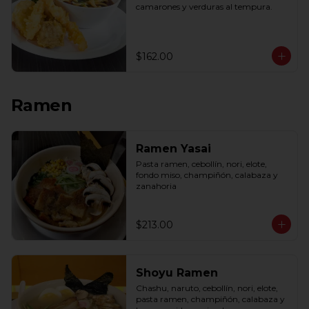
camarones y verduras al tempura.
$162.00
Ramen
Ramen Yasai
Pasta ramen, cebollín, nori, elote, 
fondo miso, champiñón, calabaza y 
zanahoria
$213.00
Shoyu Ramen
Chashu, naruto, cebollín, nori, elote, 
pasta ramen, champiñón, calabaza y 