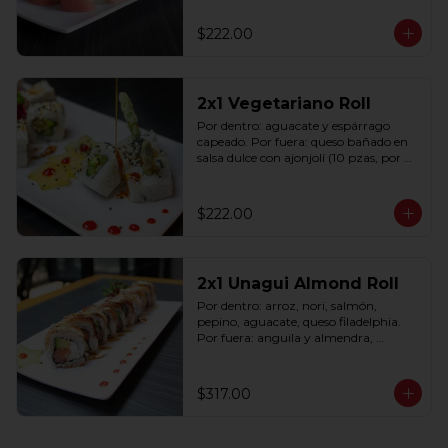
$222.00
2x1 Vegetariano Roll
Por dentro: aguacate y espárrago 
capeado. Por fuera: queso bañado en 
salsa dulce con ajonjolí (10 pzas, por 
rollo).
$222.00
2x1 Unagui Almond Roll
Por dentro: arroz, nori, salmón, 
pepino, aguacate, queso filadelphia. 
Por fuera: anguila y almendra, 
bañado en salsa dulce (10 pzas. por 
rollo).
$317.00