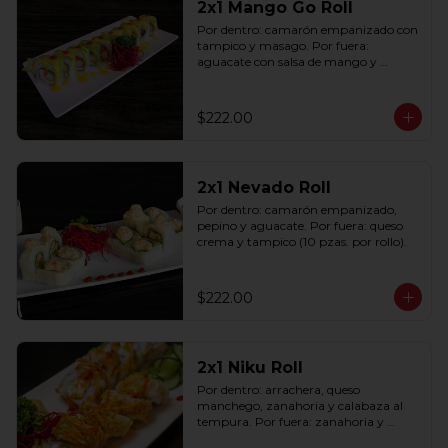
2x1 Mango Go Roll
Por dentro: camarón empanizado con 
tampico y masago. Por fuera: 
aguacate con salsa de mango y 
sriracha (10 pzas. por rollo).
$222.00
2x1 Nevado Roll
Por dentro: camarón empanizado, 
pepino y aguacate. Por fuera: queso 
crema y tampico (10 pzas. por rollo).
$222.00
2x1 Niku Roll
Por dentro: arrachera, queso 
manchego, zanahoria y calabaza al 
tempura. Por fuera: zanahoria y 
calabaza al tempura salsa lucky spicy 