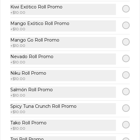
Kiwi Exótico Roll Promo
+
$10.00
Mango Exótico Roll Promo
$109.00
+
$10.00
Mango Go Roll Promo
+
$10.00
Temaki Spicy Tuna
Atún, masago, salsa dinamita, cebollín 
Nevado Roll Promo
y aguacate 1 pz.
+
$10.00
Niku Roll Promo
+
$10.00
$125.00
Salmón Roll Promo
+
$10.00
Temaki Anguila
Spicy Tuna Crunch Roll Promo
Anguila, queso crema, pepino y salsa 
+
$10.00
de anguila 1 pz.
Tako Roll Promo
+
$10.00
$145.00
Tori Roll Promo