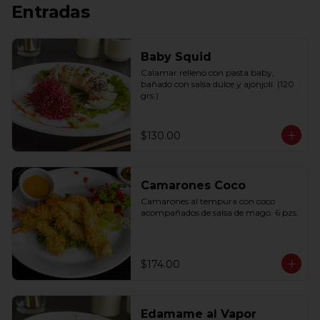
Entradas
Baby Squid
Calamar relleno con pasta baby, 
bañado con salsa dulce y ajonjolí. (120 
grs.)
$130.00
Camarones Coco
Camarones al tempura con coco 
acompañados de salsa de mago. 6 pzs.
$174.00
Edamame al Vapor