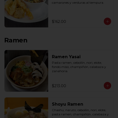
camarones y verduras al tempura.
$162.00
Ramen
Ramen Yasai
Pasta ramen, cebollín, nori, elote, 
fondo miso, champiñón, calabaza y 
zanahoria
$213.00
Shoyu Ramen
Chashu, naruto, cebollín, nori, elote, 
pasta ramen, champiñón, calabaza y 