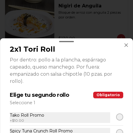
Nigiri de Anguila
Bloque de arroz con anguila 2 piezas 
por orden.
$130.00
2x1 Tori Roll
Nigiri de Salmón
Por dentro: pollo a la plancha, espárrago
Bloque de arroz con salmón 2 piezas 
capeado, queso manchego. Por fuera:
por orden.
empanizado con salsa chipotle (10 pzas. por
rollo).
$119.00
Elige tu segundo rollo
Obligatorio
Seleccione 1
Ensaladas
Tako Roll Promo
+
$10.00
Spicy Tuna Crunch Roll Promo
Veggie Salad