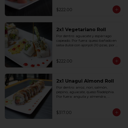
$222.00
2x1 Vegetariano Roll
Por dentro: aguacate y espárrago 
capeado. Por fuera: queso bañado en 
salsa dulce con ajonjolí (10 pzas, por 
rollo).
$222.00
2x1 Unagui Almond Roll
Por dentro: arroz, nori, salmón, 
pepino, aguacate, queso filadelphia. 
Por fuera: anguila y almendra, 
bañado en salsa dulce (10 pzas. por 
rollo).
$317.00