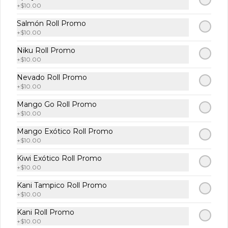
+
$10.00
Lechuga acompañada de durazno, 
jitomate cherry, aguacate, nuez, 
Salmón Roll Promo
ajonjolí garapiñado y pepino con 
+
$10.00
aderezo de miel y mostaza.
Niku Roll Promo
$129.00
+
$10.00
Nevado Roll Promo
Temaki
+
$10.00
Mango Go Roll Promo
+
$10.00
Temaki Filadelfia
Mango Exótico Roll Promo
Salmón pepino y queso crema 1 pz.
+
$10.00
Kiwi Exótico Roll Promo
+
$10.00
$113.00
Kani Tampico Roll Promo
+
$10.00
Kani Roll Promo
Temaki California
+
$10.00
Aguacate pepino y surimi 1 pz.