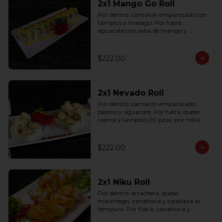
2x1 Mango Go Roll
Por dentro: camarón empanizado con 
tampico y masago. Por fuera: 
aguacate con salsa de mango y 
sriracha (10 pzas. por rollo).
$222.00
2x1 Nevado Roll
Por dentro: camarón empanizado, 
pepino y aguacate. Por fuera: queso 
crema y tampico (10 pzas. por rollo).
$222.00
2x1 Niku Roll
Por dentro: arrachera, queso 
manchego, zanahoria y calabaza al 
tempura. Por fuera: zanahoria y 
calabaza al tempura salsa lucky spicy 