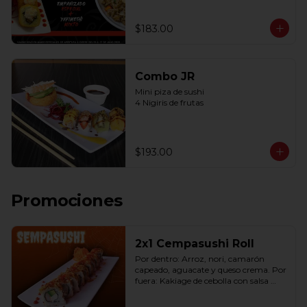
$183.00
Combo JR
Mini piza de sushi 

4 Nigiris de frutas
$193.00
Promociones
2x1 Cempasushi Roll
Por dentro: Arroz, nori, camarón 
capeado, aguacate y queso crema. Por 
fuera: Kakiage de cebolla con salsa 
lucky o chipotle (10 pzas. por rollo).