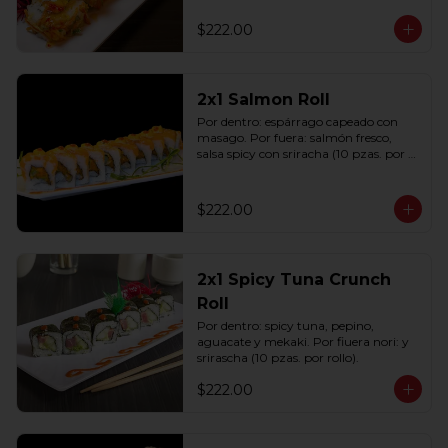
(10 pzas. por rollo).
$222.00
2x1 Salmon Roll
Por dentro: espárrago capeado con 
masago. Por fuera: salmón fresco, 
salsa spicy con sriracha (10 pzas. por 
rollo).
$222.00
2x1 Spicy Tuna Crunch
Roll
Por dentro: spicy tuna, pepino, 
aguacate y mekaki. Por fiuera nori: y 
srirascha (10 pzas. por rollo).
$222.00