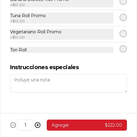
+
$10.00
Tuna Roll Promo
Temaki Roca
+
$10.00
Camarones roca, aguacate, masago y 
queso enchipotlado 1 pz.
Vegetariano Roll Promo
+
$10.00
Tori Roll
$143.00
Instrucciones especiales
Makis
Avocado Cucumber Roll
Aguacate, pepino y ajonjolí (10 pzas. 
por rollo).
Agregar
$222.00
$139.00