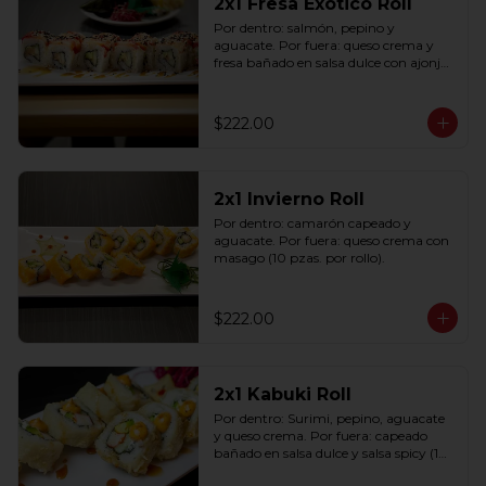
2x1 Fresa Exótico Roll
Por dentro: salmón, pepino y 
aguacate. Por fuera: queso crema y 
fresa bañado en salsa dulce con ajonjolí 
(10 pzas. por rollo).
$222.00
2x1 Invierno Roll
Por dentro: camarón capeado y 
aguacate. Por fuera: queso crema con 
masago (10 pzas. por rollo).
$222.00
2x1 Kabuki Roll
Por dentro: Surimi, pepino, aguacate 
y queso crema. Por fuera: capeado 
bañado en salsa dulce y salsa spicy (10 
pzas. por rollo).