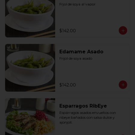
Frjol de soya al vapor
$142.00
Edamame Asado
Frijol de soya asado
$142.00
Esparragos RibEye
Espárragos asados envueltos con 
ribeye bañados con salsa dulce y 
ajonjolí.