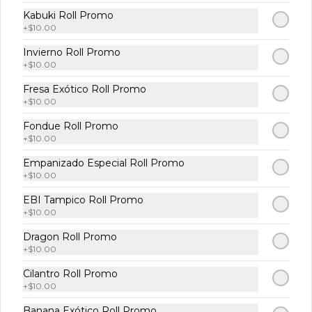
Kabuki Roll Promo
+
$10.00
Invierno Roll Promo
$109.00
+
$10.00
Fresa Exótico Roll Promo
+
$10.00
Temaki Spicy Tuna
Atún, masago, salsa dinamita, cebollín 
Fondue Roll Promo
y aguacate 1 pz.
+
$10.00
Empanizado Especial Roll Promo
+
$10.00
$125.00
EBI Tampico Roll Promo
+
$10.00
Temaki Anguila
Dragon Roll Promo
Anguila, queso crema, pepino y salsa 
+
$10.00
de anguila 1 pz.
Cilantro Roll Promo
+
$10.00
$145.00
Banana Exótico Roll Promo