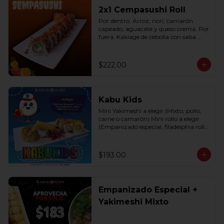
2x1 Cempasushi Roll
Por dentro: Arroz, nori, camarón 
capeado, aguacate y queso crema. Por 
fuera: Kakiage de cebolla con salsa 
lucky o chipotle (10 pzas. por rollo).
$222.00
Kabu Kids
Mini Yakimeshi a elegir (Mixto, pollo, 
carne o camarón) Mini rollo a elegir 
(Empanizado especial, filadelphia roll, 
california roll  y  Fruti roll)
$193.00
Empanizado Especial +
Yakimeshi Mixto