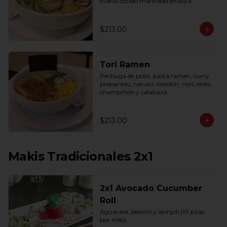
huevo cocido marinado en soya
$213.00
Tori Ramen
Pechuga de pollo, pasta ramen, curry 
preparado, naruto, cebollín, nori, elote, 
champiñón y calabaza
$213.00
Makis Tradicionales 2x1
2x1 Avocado Cucumber
Roll
Aguacate, pepino y ajonjolí (10 pzas. 
por rollo).