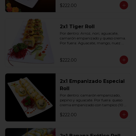
$222.00
2x1 Tiger Roll
Por dentro: Arroz, nori, aguacate, 
camarón empanizado y queso crema. 
Por fuera: Aguacate, mango, nuez 
picada caramelizada, salseado en salsa 
anguila (10 pzas. por rollo).
$222.00
2x1 Empanizado Especial
Roll
Por dentro: camarón empanizado, 
pepino y aguacate. Por fuera: queso 
crema empanizado con tampico (10 
pzas. por rollo).
$222.00
2x1 Banana Exótico Roll