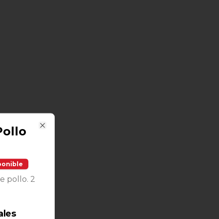
ollo
Close
ponible
 pollo. 2
ales