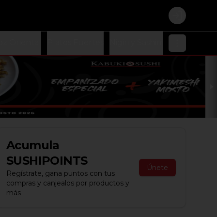
Login
oz Oriental
Platos Fuertes
Nigiri y Sashimi
Ensaladas
Acumula
SUSHIPOINTS
Únete
Regístrate, gana puntos con tus
compras y canjealos por productos y
más