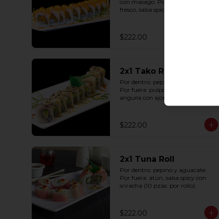
con masago. Por fuera: salmón 
fresco, salsa spicy con sriracha (10 
pzas. por rollo).
$222.00
2x1 Tako Roll
Por dentro: pepino y aguacate. 
Por fuera: pulpo, queso y salsa de 
anguila con ajonjolí (10 pzas. por 
rollo).
$222.00
2x1 Tuna Roll
Por dentro: pepino y aguacate. 
Por fuera: atún, salsa spicy con 
sriracha (10 pzas. por rollo).
$222.00