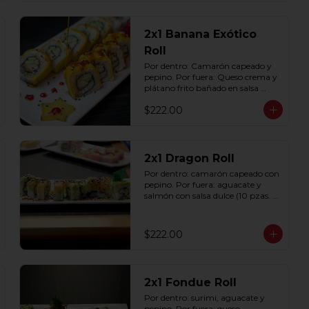
2x1 Banana Exótico
Roll
Por dentro: Camarón capeado y 
pepino. Por fuera: Queso crema y 
plátano frito bañado en salsa 
dulce con ajonjolí (10 pzas. por 
$222.00
rollo).
2x1 Dragon Roll
Por dentro: camarón capeado con 
pepino. Por fuera: aguacate y 
salmón con salsa dulce (10 pzas. 
por rollo).
$222.00
2x1 Fondue Roll
Por dentro: surimi, aguacate y 
pepino. Por fuera: queso 