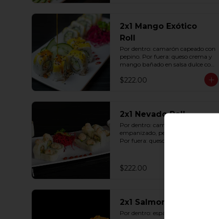
2x1 Mango Exótico
Roll
Por dentro: camarón capeado con 
pepino. Por fuera: queso crema y 
mango bañado en salsa dulce con 
ajonjolí (10 pzas. por rollo).
$222.00
2x1 Nevado Roll
Por dentro: camarón 
empanizado, pepino y aguacate. 
Por fuera: queso crema y tampico 
(10 pzas. por rollo).
$222.00
2x1 Salmon Roll
Por dentro: espárrago capeado 