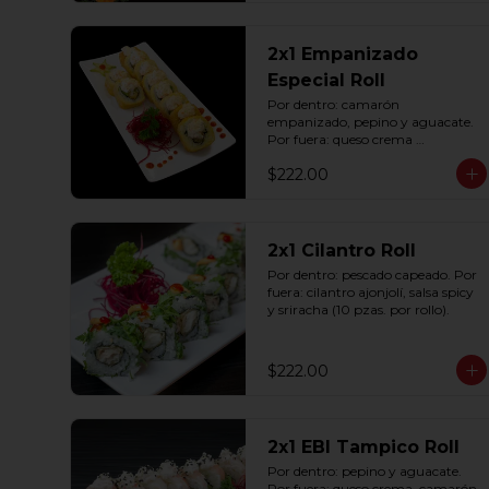
2x1 Empanizado
Especial Roll
Por dentro: camarón 
empanizado, pepino y aguacate. 
Por fuera: queso crema 
empanizado con tampico (10 
$222.00
pzas. por rollo).
2x1 Cilantro Roll
Por dentro: pescado capeado. Por 
fuera: cilantro ajonjolí, salsa spicy 
y sriracha (10 pzas. por rollo).
$222.00
2x1 EBI Tampico Roll
Por dentro: pepino y aguacate. 
Por fuera: queso crema, camarón, 