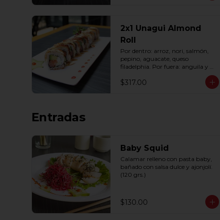
2x1 Unagui Almond
Roll
Por dentro: arroz, nori, salmón, 
pepino, aguacate, queso 
filadelphia. Por fuera: anguila y 
almendra, bañado en salsa dulce 
$317.00
(10 pzas. por rollo).
Entradas
Baby Squid
Calamar relleno con pasta baby, 
bañado con salsa dulce y ajonjolí. 
(120 grs.)
$130.00