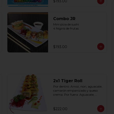
$193.00
Combo JR
Mini piza de sushi 

4 Nigiris de frutas
$193.00
2x1 Tiger Roll
Por dentro: Arroz, nori, aguacate, 
camarón empanizado y queso 
crema. Por fuera: Aguacate, 
mango, nuez picada 
caramelizada, salseado en salsa 
anguila (10 pzas. por rollo).
$222.00