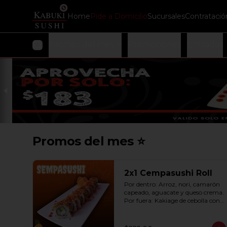
Home
Pide a Domicilio
Sucursales
Contratació
Promos del mes ⭐
Promociones
Entradas
Promos del mes ⭐
2x1 Cempasushi Roll
Por dentro: Arroz, nori, camarón 
capeado, aguacate y queso crema. 
Por fuera: Kakiage de cebolla con 
salsa lucky o chipotle (10 pzas. por 
rollo).