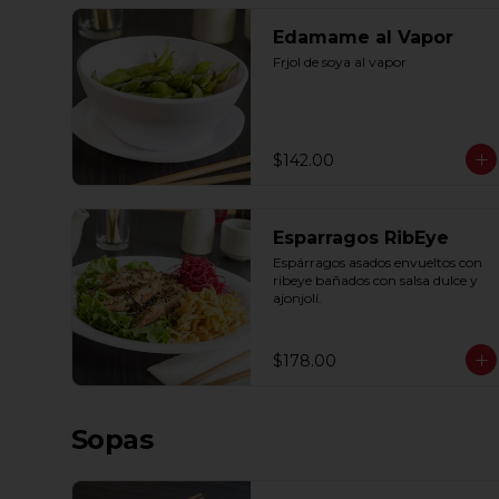
Edamame al Vapor
Frjol de soya al vapor
$142.00
Esparragos RibEye
Espárragos asados envueltos con 
ribeye bañados con salsa dulce y 
ajonjolí.
$178.00
Sopas