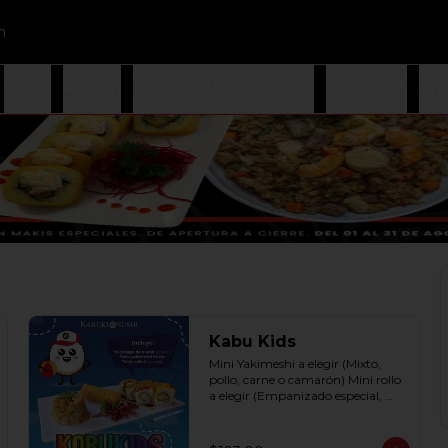
n
Sopas
Ramen
Makis Tradicionales 2x1
Kushiages
Arr
Kabu Kids
Mini Yakimeshi a elegir (Mixto, 
pollo, carne o camarón) Mini rollo 
a elegir (Empanizado especial, 
filadelphia roll, california roll  y  
Fruti roll)