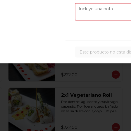
Por dentro: spicy tuna, pepino, 
aguacate y mekaki. Por fiuera 
nori: y srirascha (10 pzas. por 
rollo).
$222.00
2x1 Tori Roll
Por dentro: pollo a la plancha, 
Este producto no esta di
espárrago capeado, queso 
manchego. Por fuera: 
empanizado con salsa chipotle (10 
pzas. por rollo).
$222.00
2x1 Vegetariano Roll
Por dentro: aguacate y espárrago 
capeado. Por fuera: queso bañado 
en salsa dulce con ajonjolí (10 pzas, 
por rollo).
$222.00