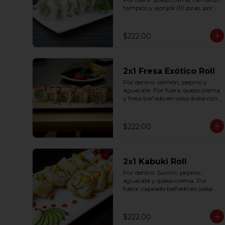
tampico y ajonjolí (10 pzas. por 
rollo).
$222.00
2x1 Fresa Exótico Roll
Por dentro: salmón, pepino y 
aguacate. Por fuera: queso crema 
y fresa bañado en salsa dulce con 
ajonjolí (10 pzas. por rollo).
$222.00
2x1 Kabuki Roll
Por dentro: Surimi, pepino, 
aguacate y queso crema. Por 
fuera: capeado bañado en salsa 
dulce y salsa spicy (10 pzas. por 
rollo).
$222.00