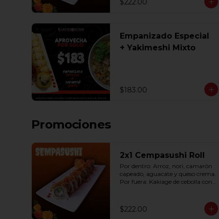
$222.00
Empanizado Especial
+ Yakimeshi Mixto
$183.00
Promociones
2x1 Cempasushi Roll
Por dentro: Arroz, nori, camarón 
capeado, aguacate y queso crema. 
Por fuera: Kakiage de cebolla con 
salsa lucky o chipotle (10 pzas. por 
rollo).
$222.00